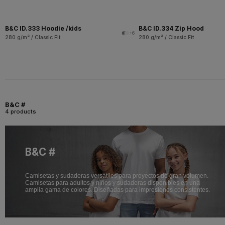
B&C ID.333 Hoodie /kids
B&C ID.334 Zip Hood
+6
280 g/m² / Classic Fit
280 g/m² / Classic Fit
B&C #
4 products
B&C #
Camisetas y sudaderas versátiles para proyectos de gran volumen.
Camisetas para adultos y niños y sudaderas disponibles en una
amplia gama de colores. Diseñadas para impresiones consistentes.