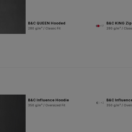
B&C QUEEN Hooded
B&C KING Zi
+17
280 g/m² / Classic Fit
280 g/m² / Classi
B&C Influence Hoodie
B&C Influenc
+2
350 g/m² / Oversized Fit
350 g/m² / Overs