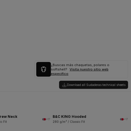
¿Buscas más chaquetas, polares o
softshell?
Visita nuestro sitio web
específico
Download all Sudaderas technical sheets
rew Neck
B&C KING Hooded
+17
+17
c Fit
280 g/m² / Classic Fit