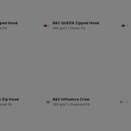
pped Hood
B&C QUEEN Zipped Hood
+7
+7
c Fit
280 g/m² / Classic Fit
e Zip Hood
B&C Influence Crew
+2
ized Fit
350 g/m² / Oversized Fit