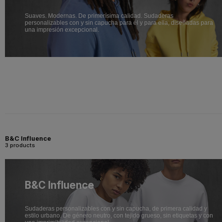
Suaves. Modernas. De primerísima calidad. Sudaderas
personalizables con y sin capucha para él y para ella, diseñadas para
una impresión excepcional.
B&C Influence
3 products
B&C Influence
Sudaderas personalizables con y sin capucha, de primera calidad y
estilo urbano. De género neutro, con tejido grueso, sin etiquetas y con