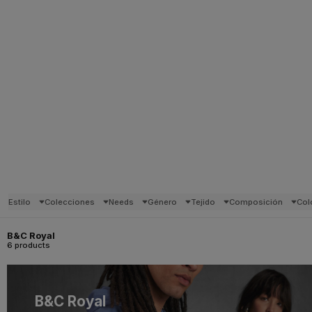
Estilo
Colecciones
Needs
Género
Tejido
Composición
Col
B&C Royal
6 products
B&C Royal