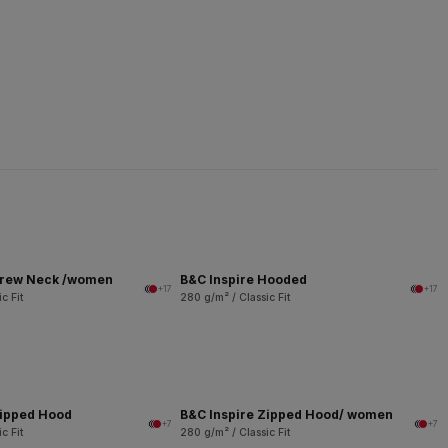
Crew Neck /women
B&C Inspire Hooded
+17
+17
c Fit
280 g/m² / Classic Fit
Zipped Hood
B&C Inspire Zipped Hood/ women
+7
+7
c Fit
280 g/m² / Classic Fit