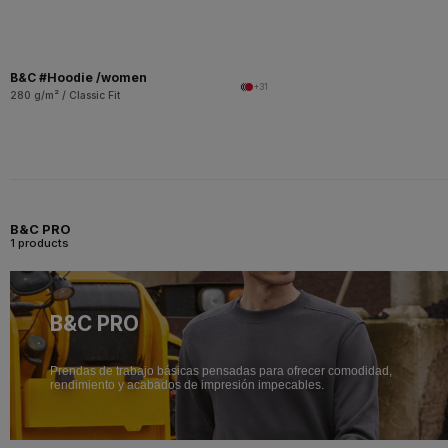
B&C #Hoodie /women
+31
280 g/m² / Classic Fit
B&C PRO
1 products
B&C PRO
Prendas de trabajo básicas pensadas para ofrecer comodidad,
rendimiento y acabados de impresión impecables.