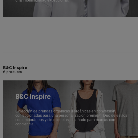
una imprimibilidad excepcional.
B&C Inspire
6 products
B&C Inspire
Colección de prendas orgánicas u orgánicas en conversión,
confeccionadas para una personalización prémium. Dúo de estilos
contemporáneos y sin etiquetas, diseñado para marcas con
conciencia.