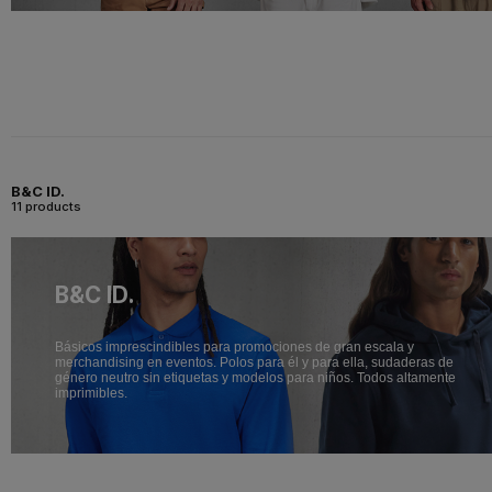
B&C ID.
11 products
B&C ID.
Básicos imprescindibles para promociones de gran escala y
merchandising en eventos. Polos para él y para ella, sudaderas de
género neutro sin etiquetas y modelos para niños. Todos altamente
imprimibles.