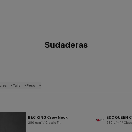
Sudaderas
ores
Talla
Peso
B&C KING Crew Neck
B&C QUEEN C
+17
280 g/m² / Classic Fit
280 g/m² / Classi