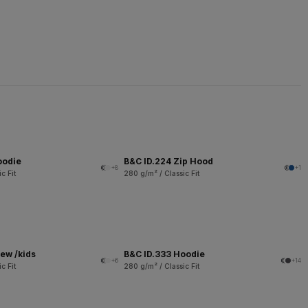
oodie
B&C ID.224 Zip Hood
+8
+1
c Fit
280 g/m² / Classic Fit
ew /kids
B&C ID.333 Hoodie
+6
+14
c Fit
280 g/m² / Classic Fit