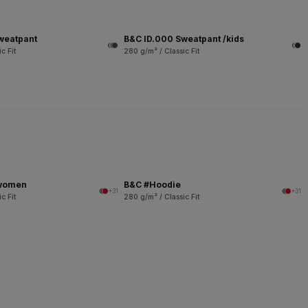
weatpant
B&C ID.000 Sweatpant /kids
c Fit
280 g/m² / Classic Fit
/women
B&C #Hoodie
+31
+31
c Fit
280 g/m² / Classic Fit