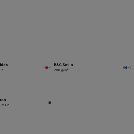
kids
B&C Set In
+4
+2
Fit
280 g/m²
men
um Fit