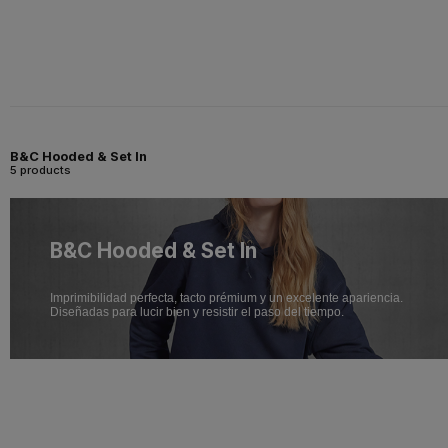
B&C Hooded & Set In
5 products
B&C Hooded & Set In
Imprimibilidad perfecta, tacto prémium y un excelente apariencia.
Diseñadas para lucir bien y resistir el paso del tiempo.