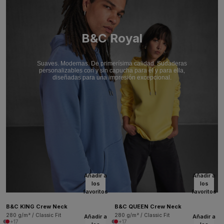
B&C Royal
Suaves. Modernas. De primerísima calidad. Sudaderas
personalizables con y sin capucha para él y para ella,
diseñadas para una impresión excepcional.
Añadir a
Añadir a
los
los
favoritos
favoritos
B&C KING Crew Neck
B&C QUEEN Crew Neck
280 g/m² / Classic Fit
280 g/m² / Classic Fit
Añadir a
Añadir a
+17
+17