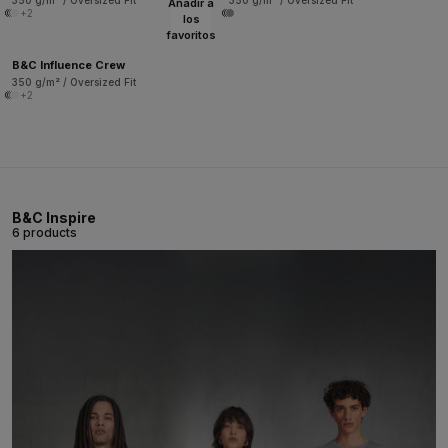
350 g/m² / Oversized Fit
350 g/m² / Oversized Fit
Añadir a
+2
los
favoritos
B&C Influence Crew
350 g/m² / Oversized Fit
+2
B&C Inspire
6 products