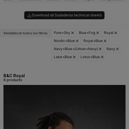
Download all Sudaderas technical sheets
Pure+Sky
Blue+Fog
Royal
Restablecer todos los filtros
Nordic+Blue
Royal+Blue
Navy+Blue+(Urban+Navy)
Navy
Lake+Blue
Lotus+Blue
B&C Royal
6 products