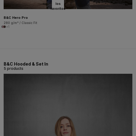
los
favoritos
B&C Hero Pro
280 g/m² / Classic Fit
+1
B&C Hooded & Set In
5 products