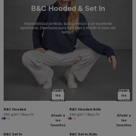
B&C Hooded & Set In
Imprimibilidad perfecta, tacto prémium y un excelente
apariencia. Diseñadas para lucir bien y resistir el paso del
tiempo.
Añadir a
Añadir a
los
los
favoritos
favoritos
B&C Hooded
B&C Hooded /kids
280 g/m² / Boxy Fit
280 g/m² / Boxy Fit
Añadir a
Añadir a
+2
+4
los
los
favoritos
favoritos
B&C Set In
B&C Set In /kids