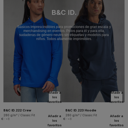
B&C ID.
Básicos imprescindibles para promociones de gran escala y
merchandising en eventos. Polos para él y para ella,
sudaderas de género neutro sin etiquetas y modelos para
niños. Todos altamente imprimibles.
Añadir a
Añadir a
los
los
favoritos
favoritos
B&C ID.222 Crew
B&C ID.223 Hoodie
280 g/m² / Classic Fit
280 g/m² / Classic Fit
Añadir a
Añadir a
+8
+8
los
los
favoritos
favoritos