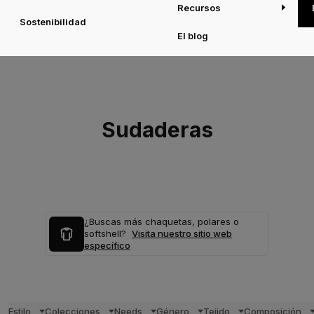
Recursos
Sostenibilidad
El blog
Sudaderas
¿Buscas más chaquetas, polares o
softshell?
Visita nuestro sitio web
específico
Estilo
Colecciones
Needs
Género
Tejido
Composición