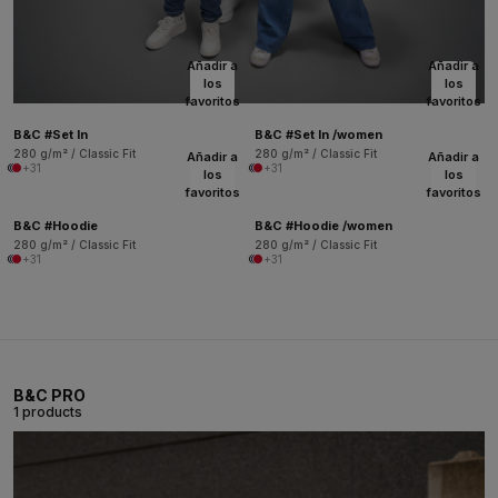
Añadir a
Añadir a
los
los
favoritos
favoritos
B&C #Set In
B&C #Set In /women
280 g/m² / Classic Fit
280 g/m² / Classic Fit
Añadir a
Añadir a
+31
+31
los
los
favoritos
favoritos
B&C #Hoodie
B&C #Hoodie /women
280 g/m² / Classic Fit
280 g/m² / Classic Fit
+31
+31
B&C PRO
1 products