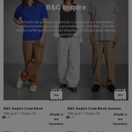
B&C Inspire
Colección de prendas orgánicas u orgánicas en conversión,
confeccionadas para una personalización prémium. Dúo de
estilos contemporáneos y sin etiquetas, diseñado para marcas
con conciencia.
Añadir a
Añadir a
los
los
favoritos
favoritos
B&C Inspire Crew Neck
B&C Inspire Crew Neck /women
280 g/m² / Classic Fit
280 g/m² / Classic Fit
Añadir a
Añadir a
+17
+17
los
los
favoritos
favoritos