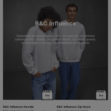
B&C Influence
Sudaderas personalizables con y sin capucha, de primera
calidad y estilo urbano. De género neutro, con tejido grueso,
sin etiquetas y con una imprimibilidad excepcional.
Añadir a
Añadir a
los
los
favoritos
favoritos
B&C Influence Hoodie
B&C Influence Zip Hood