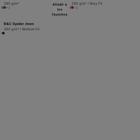
280 g/m²
280 g/m² / Boxy Fit
Añadir a
+2
+2
los
favoritos
B&C Spider /men
280 g/m² / Medium Fit