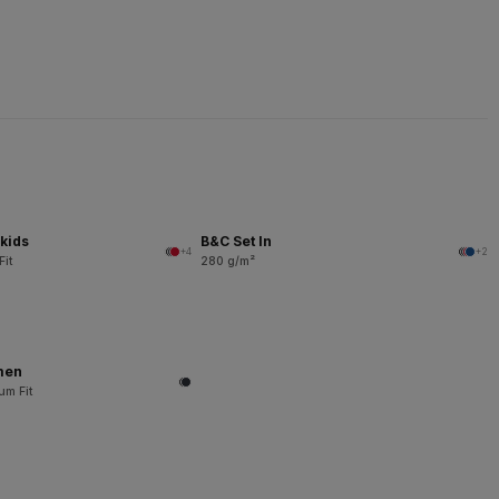
kids
B&C Set In
+4
+2
Fit
280 g/m²
men
um Fit