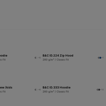
oodie
B&C ID.224 Zip Hood
+8
+1
c Fit
280 g/m² / Classic Fit
ew /kids
B&C ID.333 Hoodie
+6
+14
c Fit
280 g/m² / Classic Fit