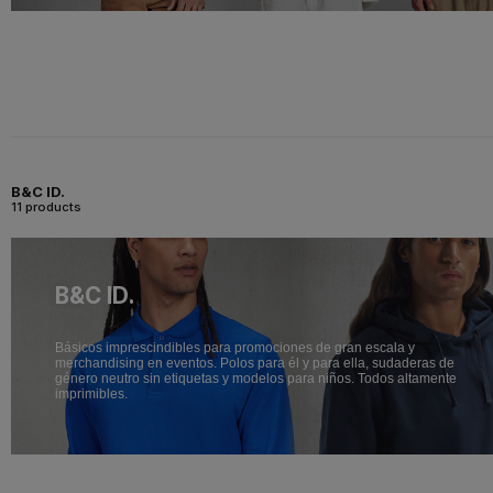
B&C ID.
11 products
B&C ID.
Básicos imprescindibles para promociones de gran escala y
merchandising en eventos. Polos para él y para ella, sudaderas de
género neutro sin etiquetas y modelos para niños. Todos altamente
imprimibles.