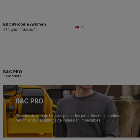
B&C #Hoodie /women
+31
280 g/m² / Classic Fit
B&C PRO
1 products
B&C PRO
Prendas de trabajo básicas pensadas para ofrecer comodidad,
rendimiento y acabados de impresión impecables.