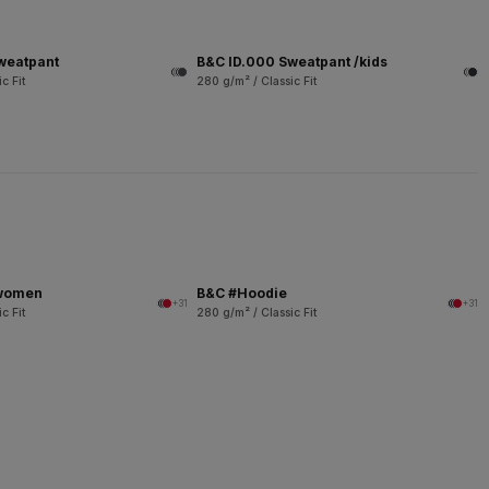
weatpant
B&C ID.000 Sweatpant /kids
c Fit
280 g/m² / Classic Fit
/women
B&C #Hoodie
+31
+31
c Fit
280 g/m² / Classic Fit