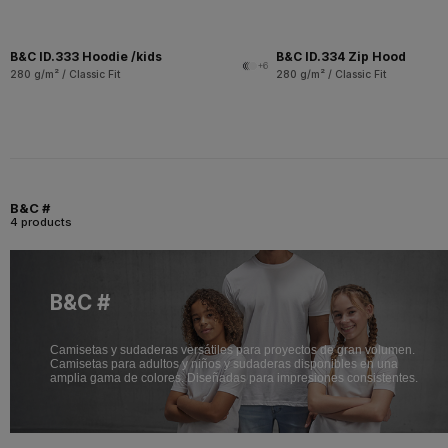
B&C ID.333 Hoodie /kids
B&C ID.334 Zip Hood
+6
280 g/m² / Classic Fit
280 g/m² / Classic Fit
B&C #
4 products
B&C #
Camisetas y sudaderas versátiles para proyectos de gran volumen.
Camisetas para adultos y niños y sudaderas disponibles en una
amplia gama de colores. Diseñadas para impresiones consistentes.