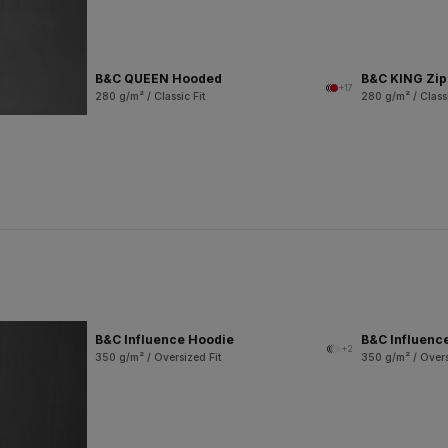
B&C QUEEN Hooded
B&C KING Zi
+17
280 g/m² / Classic Fit
280 g/m² / Classi
B&C Influence Hoodie
B&C Influenc
+2
350 g/m² / Oversized Fit
350 g/m² / Overs