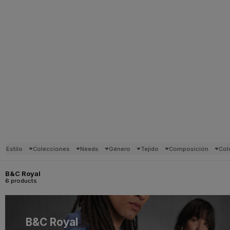
Estilo
Colecciones
Needs
Género
Tejido
Composición
Col
B&C Royal
6 products
B&C Royal