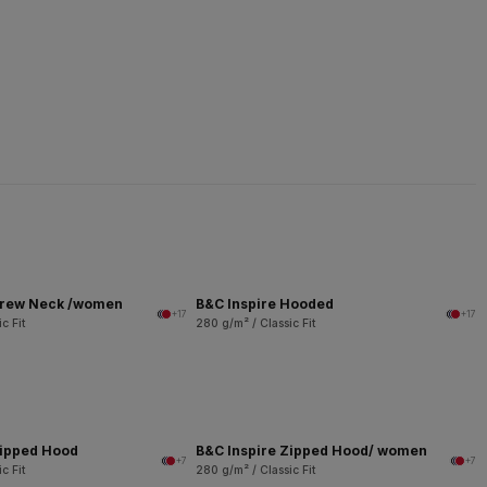
Crew Neck /women
B&C Inspire Hooded
+17
+17
c Fit
280 g/m² / Classic Fit
Zipped Hood
B&C Inspire Zipped Hood/ women
+7
+7
c Fit
280 g/m² / Classic Fit