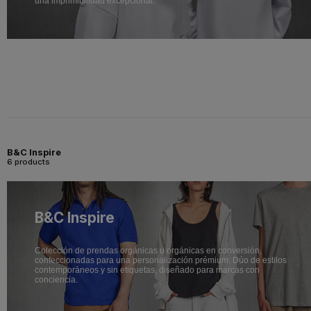
una imprimibilidad excepcional.
B&C Inspire
6 products
B&C Inspire
Colección de prendas orgánicas u orgánicas en conversión,
confeccionadas para una personalización prémium. Dúo de estilos
contemporáneos y sin etiquetas, diseñado para marcas con
conciencia.