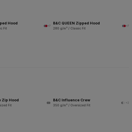
pped Hood
B&C QUEEN Zipped Hood
+7
+7
c Fit
280 g/m² / Classic Fit
e Zip Hood
B&C Influence Crew
+2
ized Fit
350 g/m² / Oversized Fit