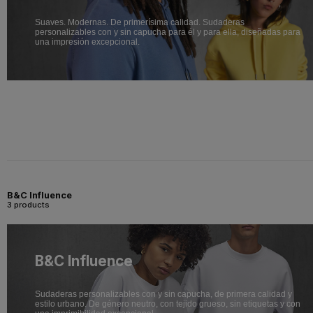
Suaves. Modernas. De primerísima calidad. Sudaderas
personalizables con y sin capucha para él y para ella, diseñadas para
una impresión excepcional.
B&C Influence
3 products
B&C Influence
Sudaderas personalizables con y sin capucha, de primera calidad y
estilo urbano. De género neutro, con tejido grueso, sin etiquetas y con