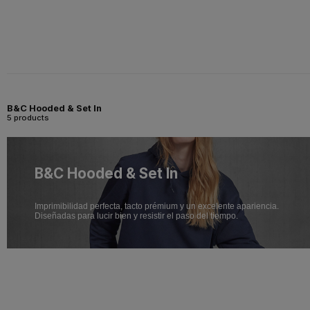
B&C Hooded & Set In
5 products
B&C Hooded & Set In
Imprimibilidad perfecta, tacto prémium y un excelente apariencia.
Diseñadas para lucir bien y resistir el paso del tiempo.