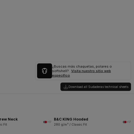
¿Buscas más chaquetas, polares o
softshell?
Visita nuestro sitio web
específico
Download all Sudaderas technical sheets
rew Neck
B&C KING Hooded
+17
+17
c Fit
280 g/m² / Classic Fit