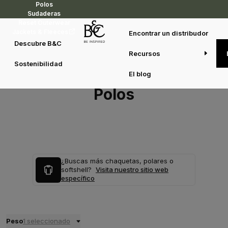
Polos
Sudaderas
Reset Outerwear
Jackets & Fleeces
Encontrar un distribudor
Descubre B&C
Recursos
Sostenibilidad
El blog
Polos
¿Buscas más chaquetas, polares o
softshell?
Visita nuestro sitio web
específico
Peso
1 seleccionado