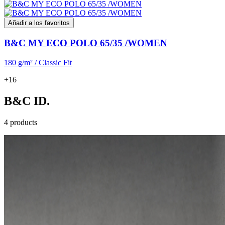
Añadir a los favoritos
B&C MY ECO POLO 65/35 /WOMEN
180 g/m² / Classic Fit
+16
B&C ID.
4 products