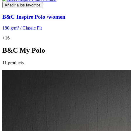
Añadir a los favoritos
B&C Inspire Polo /women
180 g/m² / Classic Fit
+16
B&C My Polo
11 products