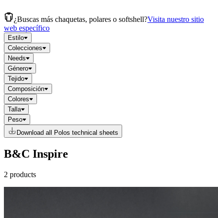
¿Buscas más chaquetas, polares o softshell?
Visita nuestro sitio
web específico
Estilo
Colecciones
Needs
Género
Tejido
Composición
Colores
Talla
Peso
Download all Polos technical sheets
B&C Inspire
2 products