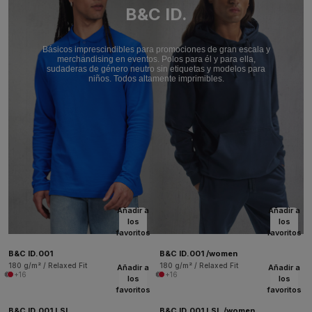
B&C ID.
Básicos imprescindibles para promociones de gran escala y
merchandising en eventos. Polos para él y para ella,
sudaderas de género neutro sin etiquetas y modelos para
niños. Todos altamente imprimibles.
Añadir a
Añadir a
los
los
favoritos
favoritos
B&C ID.001
B&C ID.001 /women
180 g/m² / Relaxed Fit
180 g/m² / Relaxed Fit
Añadir a
Añadir a
+16
+16
los
los
favoritos
favoritos
B&C ID.001 LSL
B&C ID.001 LSL /women