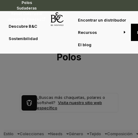
Polos
Sudaderas
Reset Outerwear
Jackets & Fleeces
Encontrar un distribudor
Descubre B&C
Recursos
Sostenibilidad
El blog
Polos
¿Buscas más chaquetas, polares o
softshell?
Visita nuestro sitio web
específico
Estilo
Colecciones
Needs
Género
Tejido
Composición