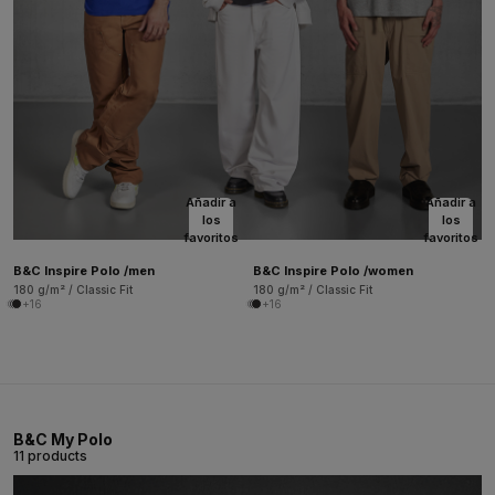
Añadir a
Añadir a
los
los
favoritos
favoritos
B&C Inspire Polo /men
B&C Inspire Polo /women
180 g/m² / Classic Fit
180 g/m² / Classic Fit
+16
+16
B&C My Polo
11 products