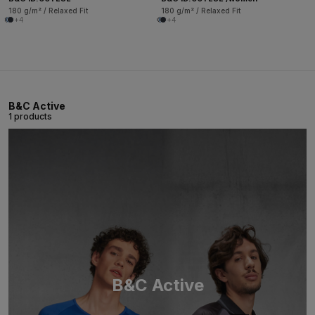
180 g/m² / Relaxed Fit
180 g/m² / Relaxed Fit
+4
+4
B&C Active
1 products
B&C Active