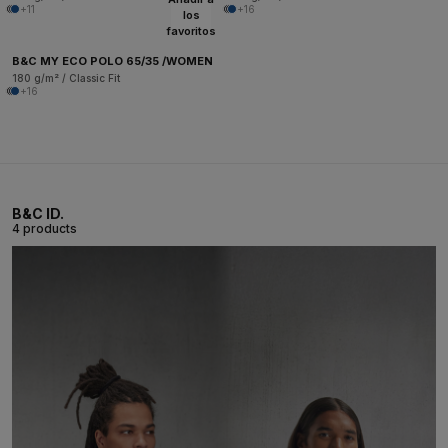
+11
+16
los
favoritos
B&C MY ECO POLO 65/35 /WOMEN
180 g/m² / Classic Fit
+16
B&C ID.
4 products