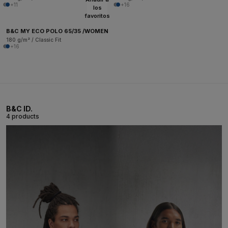
+11
+16
los
favoritos
B&C MY ECO POLO 65/35 /WOMEN
180 g/m² / Classic Fit
+16
B&C ID.
4 products