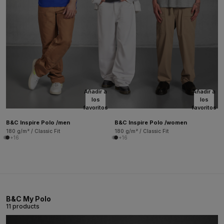
Añadir a
Añadir a
los
los
favoritos
favoritos
B&C Inspire Polo /men
B&C Inspire Polo /women
180 g/m² / Classic Fit
180 g/m² / Classic Fit
+16
+16
B&C My Polo
11 products