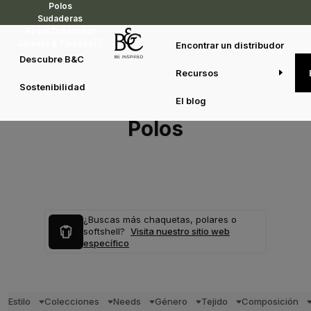
Polos
Sudaderas
Reset Outerwear
Jackets & Fleeces
Encontrar un distribudor
Descubre B&C
Recursos
Sostenibilidad
El blog
Polos
¿Buscas más chaquetas, polares o
softshell?
Visita nuestro sitio web
específico
Estilo
Colecciones
Needs
Género
Tejido
Composición