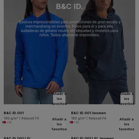
B&C ID.
Básicos imprescindibles para promociones de gran escala y
merchandising en eventos. Polos para él y para ella,
sudaderas de género neutro sin etiquetas y modelos para
niños. Todos altamente imprimibles.
Añadir a
Añadir a
los
los
favoritos
favoritos
B&C ID.001
B&C ID.001 /women
180 g/m² / Relaxed Fit
180 g/m² / Relaxed Fit
Añadir a
Añadir a
+16
+16
los
los
favoritos
favoritos
B&C ID.001 LSL
B&C ID.001 LSL /women