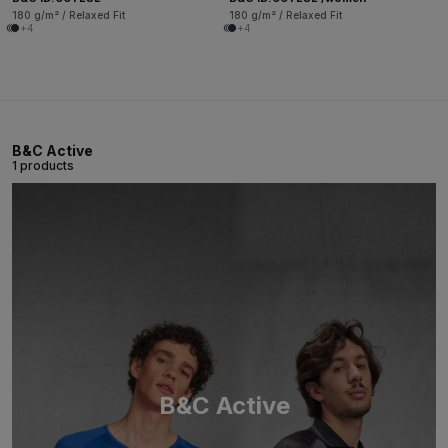
180 g/m² / Relaxed Fit
180 g/m² / Relaxed Fit
+4
+4
B&C Active
1 products
B&C Active