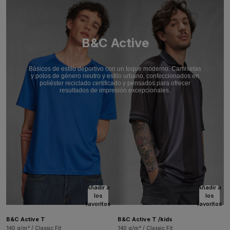
B&C Active
Básicos de estilo deportivo con un toque moderno. Camisetas
y polos de género neutro y estilo urbano, confeccionados en
poliéster reciclado certificado y pensados para ofrecer
resultados de impresión excepcionales.
Añadir a
Añadir a
los
los
favoritos
favoritos
B&C Active T
B&C Active T /kids
140 g/m² / Classic Fit
140 g/m² / Classic Fit