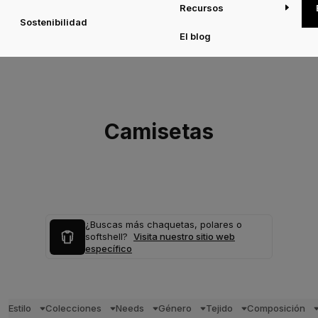
Recursos
Sostenibilidad
El blog
Camisetas
¿Buscas más chaquetas, polares o
softshell?
Visita nuestro sitio web
específico
Estilo
Colecciones
Needs
Género
Tejido
Composición