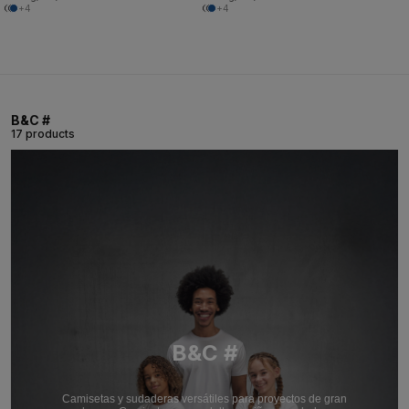
+4
+4
B&C #
17 products
B&C #
Camisetas y sudaderas versátiles para proyectos de gran