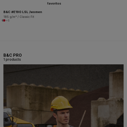
favoritos
B&C #E190 LSL /women
185 g/m² / Classic Fit
+6
B&C PRO
1 products