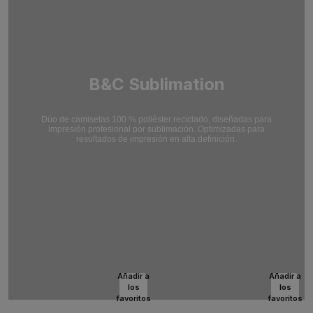
B&C Sublimation
Dúo de camisetas 100 % poliéster reciclado, diseñadas para
impresión profesional por sublimación. Optimizadas para
resultados de impresión en alta definición.
Añadir a
Añadir a
los
los
favoritos
favoritos