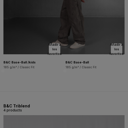
Añadir a
Añadir a
los
los
favoritos
favoritos
B&C Base-Ball /kids
B&C Base-Ball
185 g/m² / Classic Fit
185 g/m² / Classic Fit
B&C Triblend
4 products