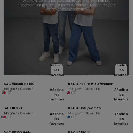
volumen. Camisetas para adultos y niños y sudaderas
disponibles en una amplia gama de colores. Diseñadas para
impresiones consistentes.
Añadir a
Añadir a
los
los
favoritos
favoritos
B&C #inspire E150
B&C #inspire E150 /women
145 g/m² / Classic Fit
145 g/m² / Classic Fit
Añadir a
Añadir a
+17
+17
los
los
favoritos
favoritos
B&C #E150
B&C #E150 /women
145 g/m² / Classic Fit
145 g/m² / Classic Fit
Añadir a
Añadir a
+37
+37
los
los
favoritos
favoritos
B&C #E150 /kids
B&C #E150 V