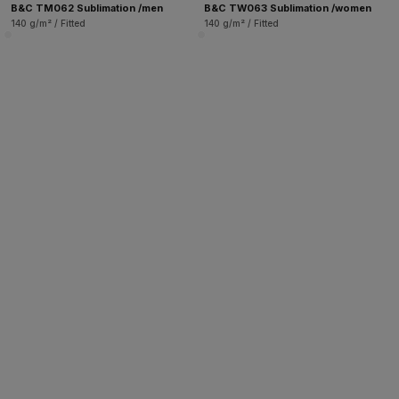
B&C TM062 Sublimation /men
B&C TW063 Sublimation /women
140 g/m² / Fitted
140 g/m² / Fitted