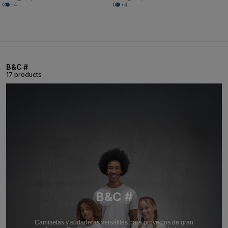
+4
+4
B&C #
17 products
B&C #
Camisetas y sudaderas versátiles para proyectos de gran