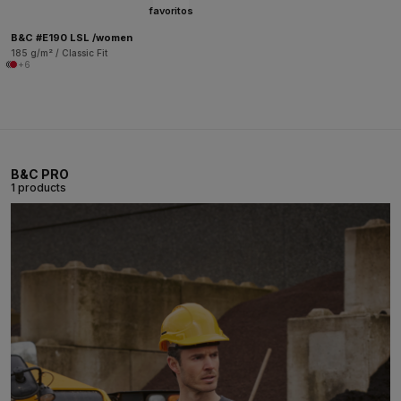
favoritos
B&C #E190 LSL /women
185 g/m² / Classic Fit
+6
B&C PRO
1 products