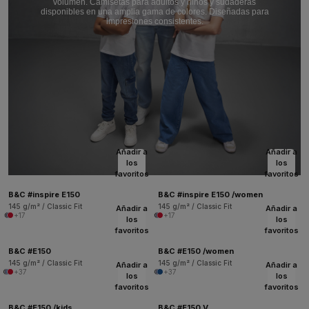
volumen. Camisetas para adultos y niños y sudaderas
disponibles en una amplia gama de colores. Diseñadas para
impresiones consistentes.
Añadir a
Añadir a
los
los
favoritos
favoritos
B&C #inspire E150
B&C #inspire E150 /women
145 g/m² / Classic Fit
145 g/m² / Classic Fit
Añadir a
Añadir a
+17
+17
los
los
favoritos
favoritos
B&C #E150
B&C #E150 /women
145 g/m² / Classic Fit
145 g/m² / Classic Fit
Añadir a
Añadir a
+37
+37
los
los
favoritos
favoritos
B&C #E150 /kids
B&C #E150 V