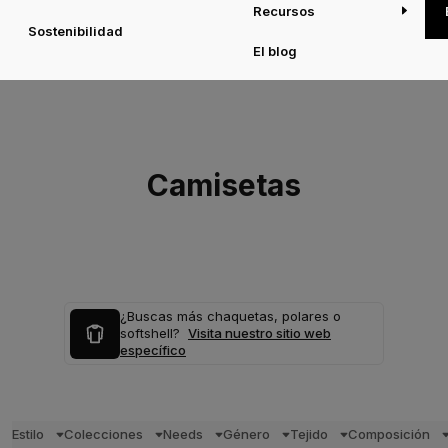
Recursos
Sostenibilidad
El blog
Camisetas
¿Buscas más chaquetas, polares o
softshell?
Visita nuestro sitio web
específico
Estilo
Colecciones
Needs
Género
Tejido
Composición