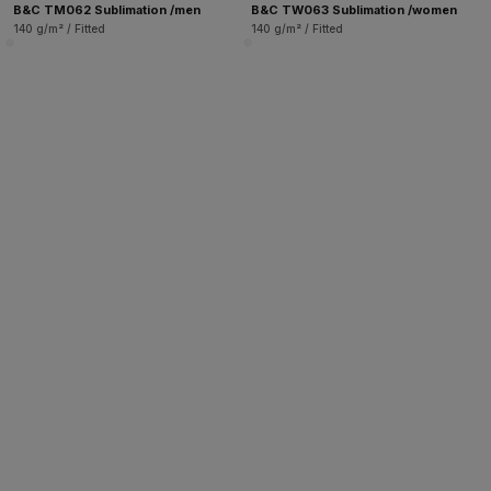
B&C TM062 Sublimation /men
B&C TW063 Sublimation /women
140 g/m² / Fitted
140 g/m² / Fitted