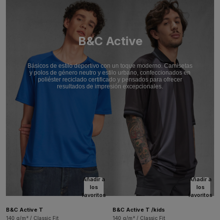
B&C Active
Básicos de estilo deportivo con un toque moderno. Camisetas
y polos de género neutro y estilo urbano, confeccionados en
poliéster reciclado certificado y pensados para ofrecer
resultados de impresión excepcionales.
Añadir a
Añadir a
los
los
favoritos
favoritos
B&C Active T
B&C Active T /kids
140 g/m² / Classic Fit
140 g/m² / Classic Fit