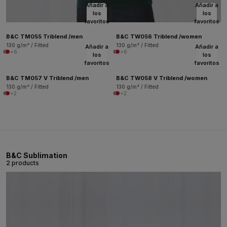
Añadir a
Añadir a
los
los
favoritos
favoritos
B&C TM055 Triblend /men
B&C TW056 Triblend /women
130 g/m² / Fitted
130 g/m² / Fitted
Añadir a
Añadir a
+6
+6
los
los
favoritos
favoritos
B&C TM057 V Triblend /men
B&C TW058 V Triblend /women
130 g/m² / Fitted
130 g/m² / Fitted
+2
+2
B&C Sublimation
2 products