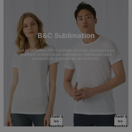
B&C Sublimation
Dúo de camisetas 100 % poliéster reciclado, diseñadas para
impresión profesional por sublimación. Optimizadas para
resultados de impresión en alta definición.
Añadir a
Añadir a
los
los
favoritos
favoritos