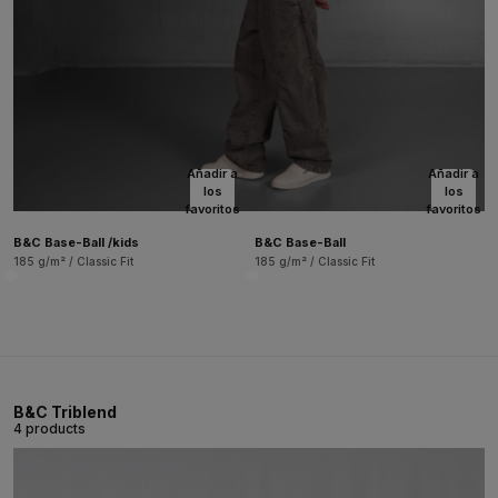
Añadir a
Añadir a
los
los
favoritos
favoritos
B&C Base-Ball /kids
B&C Base-Ball
185 g/m² / Classic Fit
185 g/m² / Classic Fit
B&C Triblend
4 products