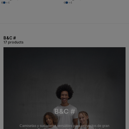
+4
+4
B&C #
17 products
B&C #
Camisetas y sudaderas versátiles para proyectos de gran