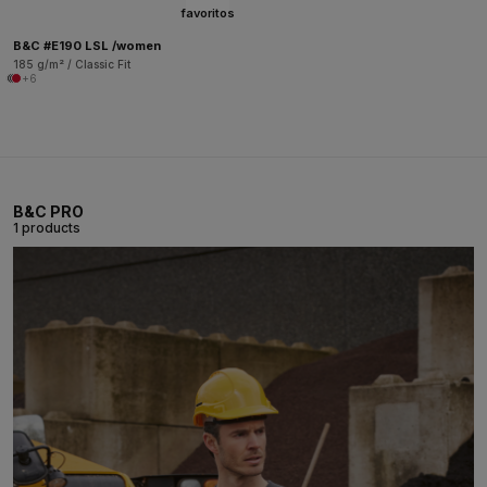
favoritos
B&C #E190 LSL /women
185 g/m² / Classic Fit
+6
B&C PRO
1 products