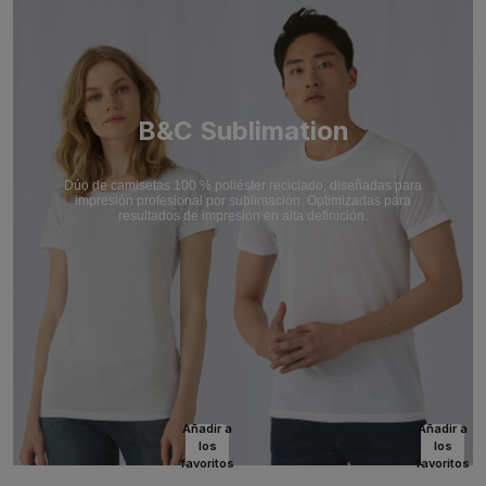
B&C Sublimation
Dúo de camisetas 100 % poliéster reciclado, diseñadas para
impresión profesional por sublimación. Optimizadas para
resultados de impresión en alta definición.
Añadir a
Añadir a
los
los
favoritos
favoritos