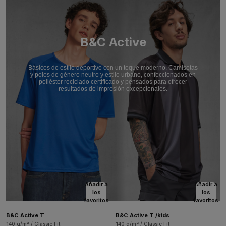
B&C Active
Básicos de estilo deportivo con un toque moderno. Camisetas
y polos de género neutro y estilo urbano, confeccionados en
poliéster reciclado certificado y pensados para ofrecer
resultados de impresión excepcionales.
Añadir a
Añadir a
los
los
favoritos
favoritos
B&C Active T
B&C Active T /kids
140 g/m² / Classic Fit
140 g/m² / Classic Fit