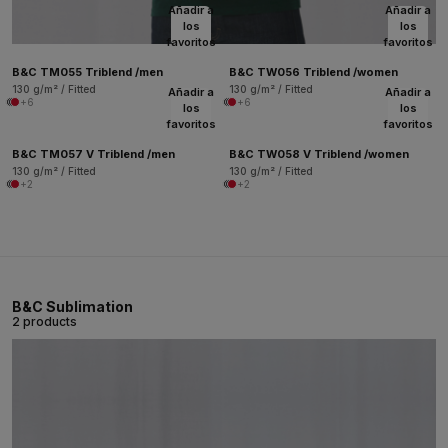
Añadir a
Añadir a
los
los
favoritos
favoritos
B&C TM055 Triblend /men
B&C TW056 Triblend /women
130 g/m² / Fitted
130 g/m² / Fitted
Añadir a
Añadir a
+6
+6
los
los
favoritos
favoritos
B&C TM057 V Triblend /men
B&C TW058 V Triblend /women
130 g/m² / Fitted
130 g/m² / Fitted
+2
+2
B&C Sublimation
2 products