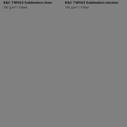
B&C TM062 Sublimation /men
B&C TW063 Sublimation /women
140 g/m² / Fitted
140 g/m² / Fitted