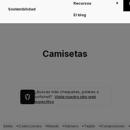
Recursos
Sostenibilidad
El blog
Camisetas
¿Buscas más chaquetas, polares o
softshell?
Visita nuestro sitio web
específico
Estilo
Colecciones
Needs
Género
Tejido
Composición