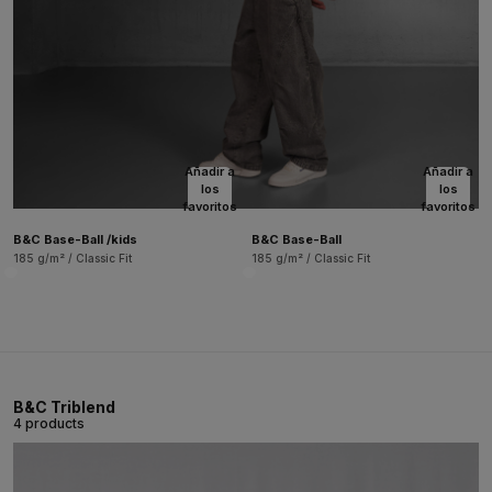
Añadir a
Añadir a
los
los
favoritos
favoritos
B&C Base-Ball /kids
B&C Base-Ball
185 g/m² / Classic Fit
185 g/m² / Classic Fit
B&C Triblend
4 products