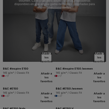
volumen. Camisetas para adultos y niños y sudaderas
disponibles en una amplia gama de colores. Diseñadas para
impresiones consistentes.
Añadir a
Añadir a
los
los
favoritos
favoritos
B&C #inspire E150
B&C #inspire E150 /women
145 g/m² / Classic Fit
145 g/m² / Classic Fit
Añadir a
Añadir a
+17
+17
los
los
favoritos
favoritos
B&C #E150
B&C #E150 /women
145 g/m² / Classic Fit
145 g/m² / Classic Fit
Añadir a
Añadir a
+37
+37
los
los
favoritos
favoritos
B&C #E150 /kids
B&C #E150 V