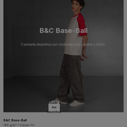
B&C Base-Ball
Camiseta deportiva con contraste para adultos y niños.
Añadir a
los
favoritos
B&C Base-Ball
185 g/m² / Classic Fit