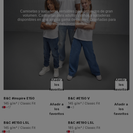
Camisetas y sudaderas versátiles para proyectos de gran
volumen. Camisetas para adultos y niños y sudaderas
disponibles en una amplia gama de colores. Diseñadas para
impresiones consistentes.
Añadir a
Añadir a
los
los
favoritos
favoritos
B&C #inspire E150
B&C #E150 V
145 g/m² / Classic Fit
145 g/m² / Classic Fit
Añadir a
Añadir a
+17
+3
los
los
favoritos
favoritos
B&C #E150 LSL
B&C #E190 LSL
145 g/m² / Classic Fit
185 g/m² / Classic Fit
+8
+6