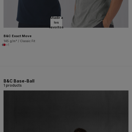
Añadir a
los
favoritos
B&C Exact Move
145 g/m² / Classic Fit
+1
B&C Base-Ball
1 products