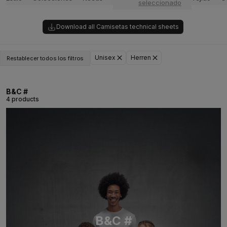
seleccionado
Download all Camisetas technical sheets
Unisex
Herren
Restablecer todos los filtros
B&C #
4 products
B&C #