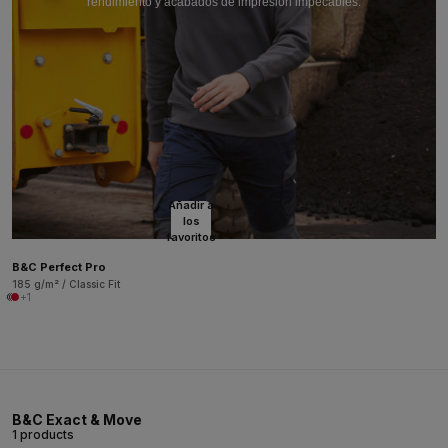
rendimiento y acabados de impresión impecables.
Añadir a
los
favoritos
B&C Perfect Pro
185 g/m² / Classic Fit
+1
B&C Exact & Move
1 products