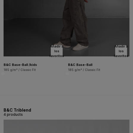
Añadir a
Añadir a
los
los
favoritos
favoritos
B&C Base-Ball /kids
B&C Base-Ball
185 g/m² / Classic Fit
185 g/m² / Classic Fit
B&C Triblend
4 products