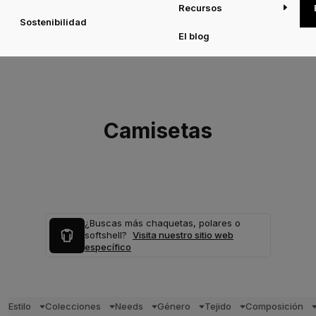
Recursos
Sostenibilidad
El blog
Camisetas
¿Buscas más chaquetas, polares o
softshell?
Visita nuestro sitio web
específico
Estilo
Colecciones
Needs
Género
Tejido
Composición