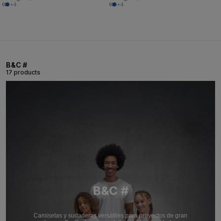
+4
+4
B&C #
17 products
B&C #
Camisetas y sudaderas versátiles para proyectos de gran