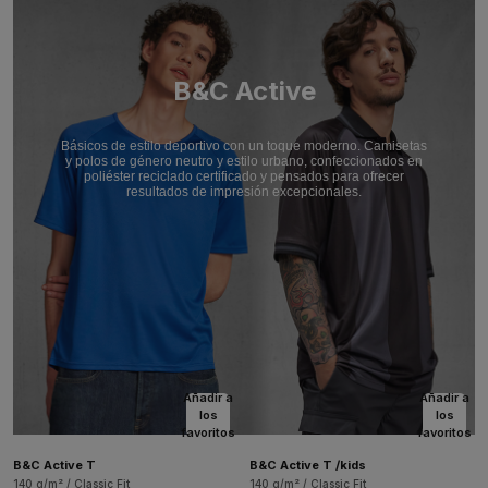
B&C Active
Básicos de estilo deportivo con un toque moderno. Camisetas
y polos de género neutro y estilo urbano, confeccionados en
poliéster reciclado certificado y pensados para ofrecer
resultados de impresión excepcionales.
Añadir a
Añadir a
los
los
favoritos
favoritos
B&C Active T
B&C Active T /kids
140 g/m² / Classic Fit
140 g/m² / Classic Fit