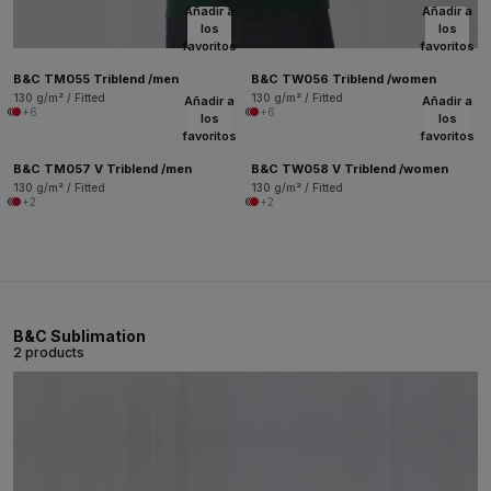
Añadir a
Añadir a
los
los
favoritos
favoritos
B&C TM055 Triblend /men
B&C TW056 Triblend /women
130 g/m² / Fitted
130 g/m² / Fitted
Añadir a
Añadir a
+6
+6
los
los
favoritos
favoritos
B&C TM057 V Triblend /men
B&C TW058 V Triblend /women
130 g/m² / Fitted
130 g/m² / Fitted
+2
+2
B&C Sublimation
2 products