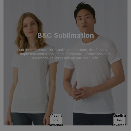
B&C Sublimation
Dúo de camisetas 100 % poliéster reciclado, diseñadas para
impresión profesional por sublimación. Optimizadas para
resultados de impresión en alta definición.
Añadir a
Añadir a
los
los
favoritos
favoritos