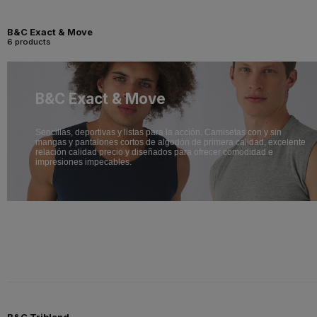
B&C Exact & Move
6 products
B&C Exact & Move
Sencillas, deportivas y listas para la acción. Camisetas con y sin
mangas y pantalones cortos de algodón de primera calidad, excelente
relación calidad precio y diseñados para ofrecer comodidad e
impresiones impecables.
B&C Triblend