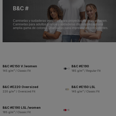
B&C #
Camisetas y sudaderas versátiles para proyectos de gran volumen.
Camisetas para adultos y niños y sudaderas disponibles en una
amplia gama de colores. Diseñadas para impresiones consistentes.
B&C #E150 V /women
B&C #E190
+3
145 g/m² / Classic Fit
185 g/m² / Regular Fit
B&C #E220 Oversized
B&C #E150 LSL
220 g/m² / Oversized Fit
145 g/m² / Classic Fit
B&C #E190 LSL /women
+6
185 g/m² / Classic Fit