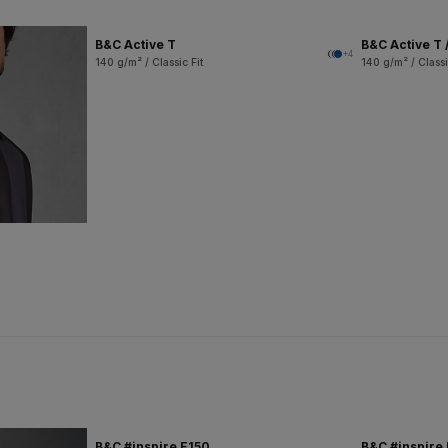
B&C Active T
B&C Active T 
+4
140 g/m² / Classic Fit
140 g/m² / Classi
B&C #inspire E150
B&C #inspire