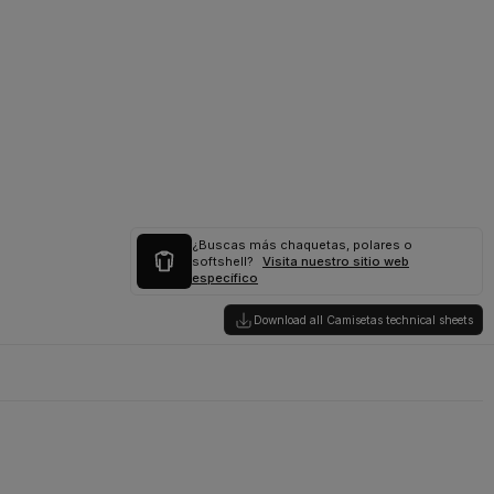
¿Buscas más chaquetas, polares o
softshell?
Visita nuestro sitio web
específico
Download all Camisetas technical sheets