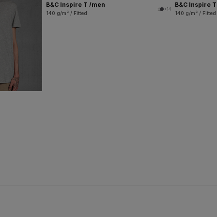
B&C Inspire T /men
B&C Inspire 
+14
140 g/m² / Fitted
140 g/m² / Fitted