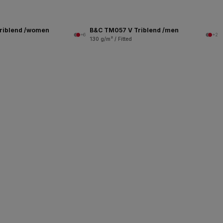
riblend /women
B&C TM057 V Triblend /men
+6
+2
130 g/m² / Fitted