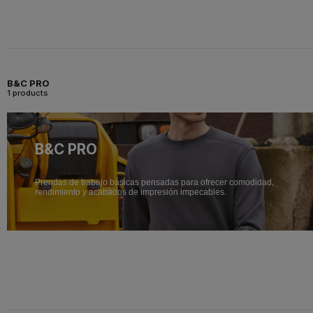
B&C PRO
1 products
B&C PRO
Prendas de trabajo básicas pensadas para ofrecer comodidad,
rendimiento y acabados de impresión impecables.