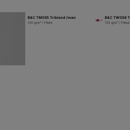
B&C TM055 Triblend /men
B&C TW056 T
+6
130 g/m² / Fitted
130 g/m² / Fitted