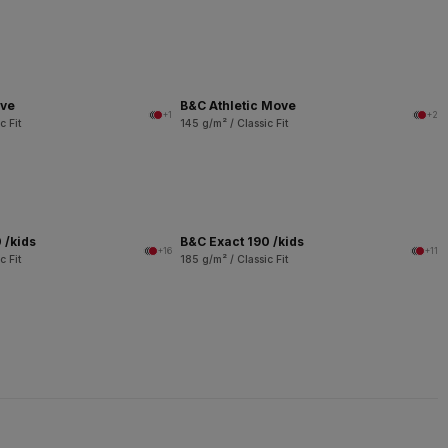
ove
B&C Athletic Move
+1
+2
c Fit
145 g/m² / Classic Fit
 /kids
B&C Exact 190 /kids
+16
+11
c Fit
185 g/m² / Classic Fit