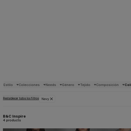
Estilo
Colecciones
Needs
Género
Tejido
Composición
Col
Restablecer todos los filtros
Navy
B&C Inspire
4 products