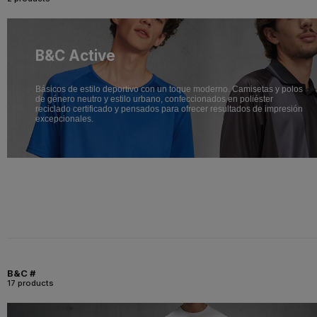
B&C Active
Básicos de estilo deportivo con un toque moderno. Camisetas y polos
de género neutro y estilo urbano, confeccionados en poliéster
reciclado certificado y pensados para ofrecer resultados de impresión
excepcionales.
B&C #
17 products