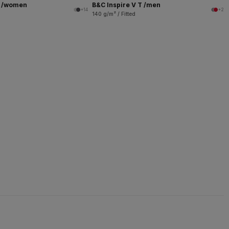
T /women
B&C Inspire V T /men
+14
+2
140 g/m² / Fitted