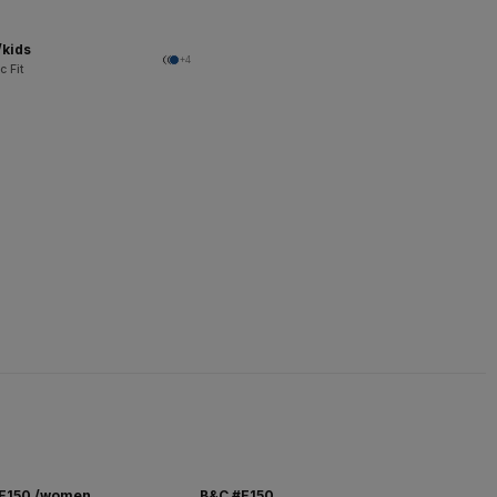
/kids
+4
c Fit
 E150 /women
B&C #E150