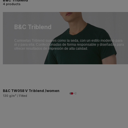
4 products
B&C Triblend
Camisetas Triblend suaves como la seda, con un estilo moderno para
él y para ella. Confeccionadas de forma responsable y diseñadas para
ofrecer resultados de impresión de alta calidad.
B&C TW058 V Triblend /women
+2
130 g/m² / Fitted