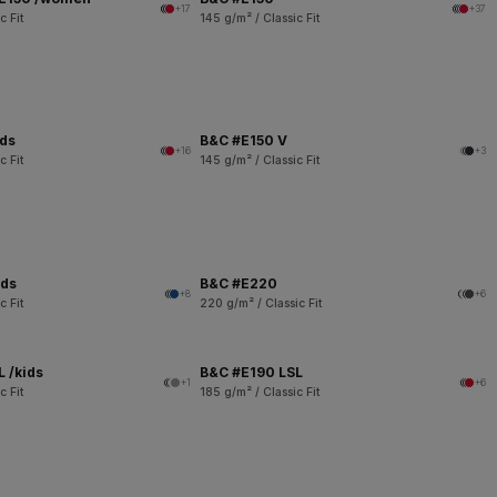
+17
+37
c Fit
145 g/m² / Classic Fit
ids
B&C #E150 V
+16
+3
c Fit
145 g/m² / Classic Fit
ids
B&C #E220
+8
+6
c Fit
220 g/m² / Classic Fit
 /kids
B&C #E190 LSL
+1
+6
c Fit
185 g/m² / Classic Fit