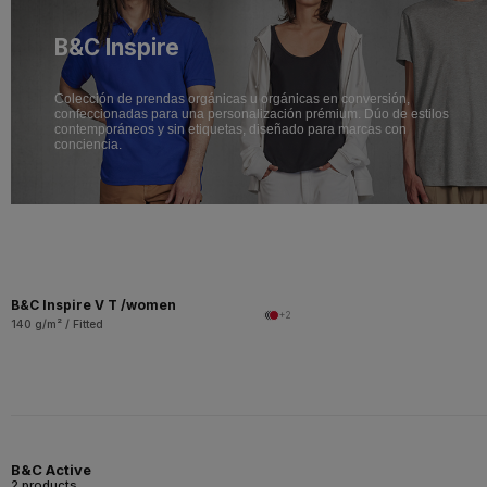
B&C Inspire
Colección de prendas orgánicas u orgánicas en conversión,
confeccionadas para una personalización prémium. Dúo de estilos
contemporáneos y sin etiquetas, diseñado para marcas con
conciencia.
B&C Inspire V T /women
+2
140 g/m² / Fitted
B&C Active
2 products