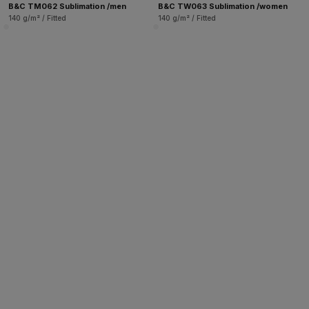
B&C TM062 Sublimation /men
B&C TW063 Sublimation /women
140 g/m² / Fitted
140 g/m² / Fitted