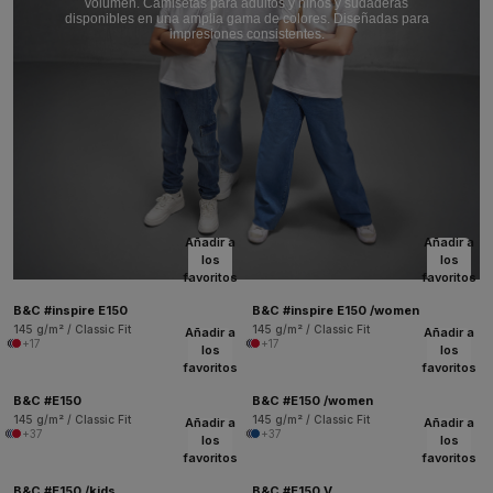
volumen. Camisetas para adultos y niños y sudaderas
disponibles en una amplia gama de colores. Diseñadas para
impresiones consistentes.
Añadir a
Añadir a
los
los
favoritos
favoritos
B&C #inspire E150
B&C #inspire E150 /women
145 g/m² / Classic Fit
145 g/m² / Classic Fit
Añadir a
Añadir a
+17
+17
los
los
favoritos
favoritos
B&C #E150
B&C #E150 /women
145 g/m² / Classic Fit
145 g/m² / Classic Fit
Añadir a
Añadir a
+37
+37
los
los
favoritos
favoritos
B&C #E150 /kids
B&C #E150 V