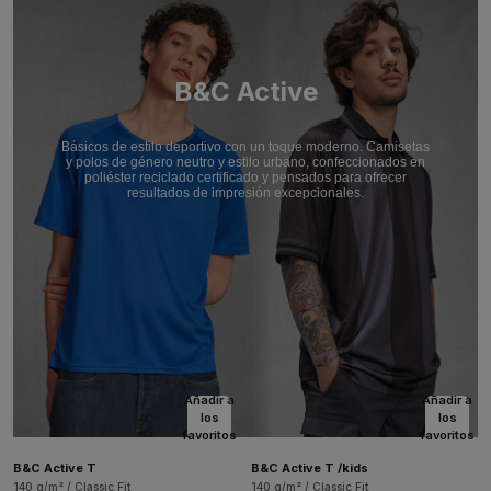
B&C Active
Básicos de estilo deportivo con un toque moderno. Camisetas
y polos de género neutro y estilo urbano, confeccionados en
poliéster reciclado certificado y pensados para ofrecer
resultados de impresión excepcionales.
Añadir a
Añadir a
los
los
favoritos
favoritos
B&C Active T
B&C Active T /kids
140 g/m² / Classic Fit
140 g/m² / Classic Fit