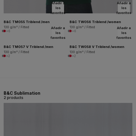
Añadir a
Añadir a
los
los
favoritos
favoritos
B&C TM055 Triblend /men
B&C TW056 Triblend /women
130 g/m² / Fitted
130 g/m² / Fitted
Añadir a
Añadir a
+6
+6
los
los
favoritos
favoritos
B&C TM057 V Triblend /men
B&C TW058 V Triblend /women
130 g/m² / Fitted
130 g/m² / Fitted
+2
+2
B&C Sublimation
2 products