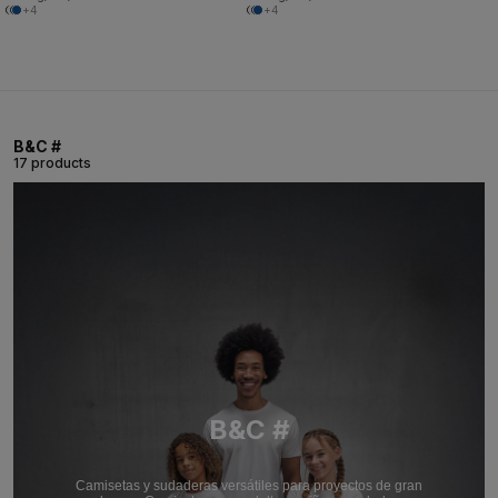
+4
+4
B&C #
17 products
B&C #
Camisetas y sudaderas versátiles para proyectos de gran