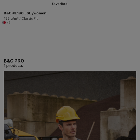
favoritos
B&C #E190 LSL /women
185 g/m² / Classic Fit
+6
B&C PRO
1 products