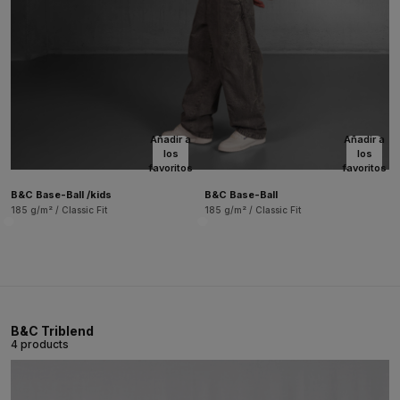
Añadir a
Añadir a
los
los
favoritos
favoritos
B&C Base-Ball /kids
B&C Base-Ball
185 g/m² / Classic Fit
185 g/m² / Classic Fit
B&C Triblend
4 products