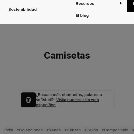
Recursos
Sostenibilidad
El blog
Camisetas
¿Buscas más chaquetas, polares o
softshell?
Visita nuestro sitio web
específico
Estilo
Colecciones
Needs
Género
Tejido
Composición