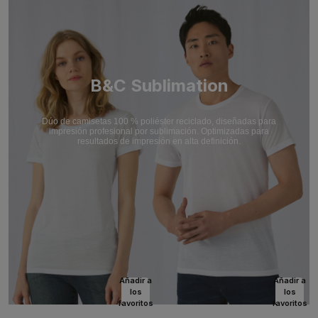
B&C Sublimation
Dúo de camisetas 100 % poliéster reciclado, diseñadas para
impresión profesional por sublimación. Optimizadas para
resultados de impresión en alta definición.
Añadir a
Añadir a
los
los
favoritos
favoritos