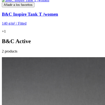
Añadir a los favoritos
B&C Inspire Tank T /women
140 g/m² / Fitted
+1
B&C Active
2 products