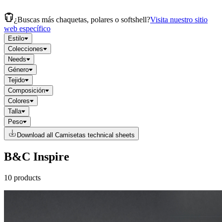
¿Buscas más chaquetas, polares o softshell?
Visita nuestro sitio
web específico
Estilo
Colecciones
Needs
Género
Tejido
Composición
Colores
Talla
Peso
Download all Camisetas technical sheets
B&C Inspire
10 products