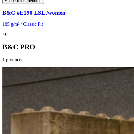
Añadir a los favoritos
B&C #E190 LSL /women
185 g/m² / Classic Fit
+6
B&C PRO
1 products