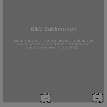
B&C Sublimation
Dúo de camisetas 100 % poliéster reciclado, diseñadas para
impresión profesional por sublimación. Optimizadas para
resultados de impresión en alta definición.
Añadir a
Añadir a
los
los
favoritos
favoritos