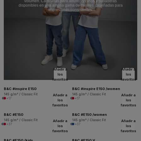
volumen. Camisetas para adultos y niños y sudaderas
disponibles en una amplia gama de colores. Diseñadas para
impresiones consistentes.
Añadir a
Añadir a
los
los
favoritos
favoritos
B&C #inspire E150
B&C #inspire E150 /women
145 g/m² / Classic Fit
145 g/m² / Classic Fit
Añadir a
Añadir a
+17
+17
los
los
favoritos
favoritos
B&C #E150
B&C #E150 /women
145 g/m² / Classic Fit
145 g/m² / Classic Fit
Añadir a
Añadir a
+37
+37
los
los
favoritos
favoritos
B&C #E150 /kids
B&C #E150 V