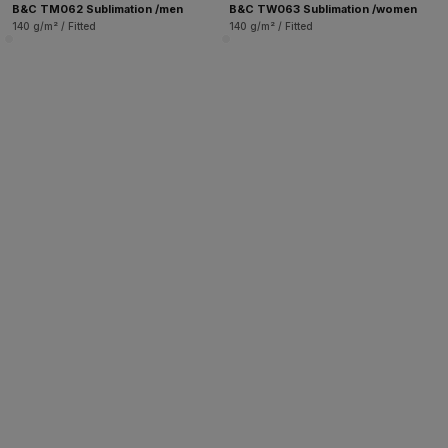
B&C TM062 Sublimation /men
B&C TW063 Sublimation /women
140 g/m² / Fitted
140 g/m² / Fitted