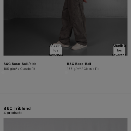
Añadir a
Añadir a
los
los
favoritos
favoritos
B&C Base-Ball /kids
B&C Base-Ball
185 g/m² / Classic Fit
185 g/m² / Classic Fit
B&C Triblend
4 products