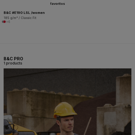
favoritos
B&C #E190 LSL /women
185 g/m² / Classic Fit
+6
B&C PRO
1 products