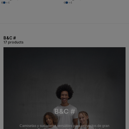
+4
+4
B&C #
17 products
B&C #
Camisetas y sudaderas versátiles para proyectos de gran