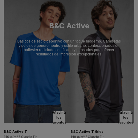
B&C Active
Básicos de estilo deportivo con un toque moderno. Camisetas
y polos de género neutro y estilo urbano, confeccionados en
poliéster reciclado certificado y pensados para ofrecer
resultados de impresión excepcionales.
Añadir a
Añadir a
los
los
favoritos
favoritos
B&C Active T
B&C Active T /kids
140 g/m² / Classic Fit
140 g/m² / Classic Fit