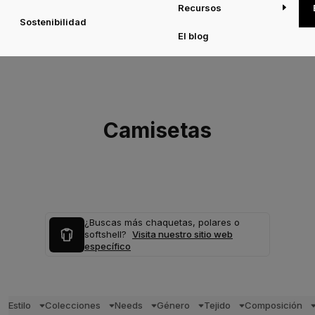
Recursos
Sostenibilidad
El blog
Camisetas
¿Buscas más chaquetas, polares o
softshell?
Visita nuestro sitio web
específico
Estilo
Colecciones
Needs
Género
Tejido
Composición