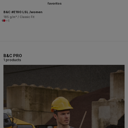
favoritos
B&C #E190 LSL /women
185 g/m² / Classic Fit
+6
B&C PRO
1 products