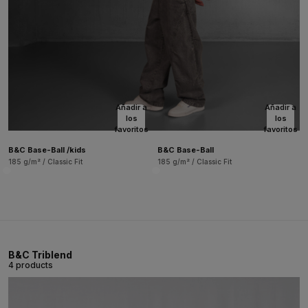
Añadir a
Añadir a
los
los
favoritos
favoritos
B&C Base-Ball /kids
B&C Base-Ball
185 g/m² / Classic Fit
185 g/m² / Classic Fit
B&C Triblend
4 products