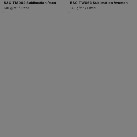
B&C TM062 Sublimation /men
B&C TW063 Sublimation /women
140 g/m² / Fitted
140 g/m² / Fitted