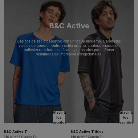
B&C Active
Básicos de estilo deportivo con un toque moderno. Camisetas
y polos de género neutro y estilo urbano, confeccionados en
poliéster reciclado certificado y pensados para ofrecer
resultados de impresión excepcionales.
Añadir a
Añadir a
los
los
favoritos
favoritos
B&C Active T
B&C Active T /kids
140 g/m² / Classic Fit
140 g/m² / Classic Fit