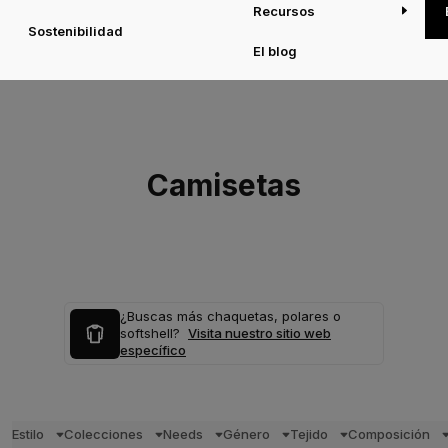
Recursos
Sostenibilidad
El blog
Camisetas
¿Buscas más chaquetas, polares o
softshell?
Visita nuestro sitio web
específico
Estilo
Colecciones
Needs
Género
Tejido
Composición