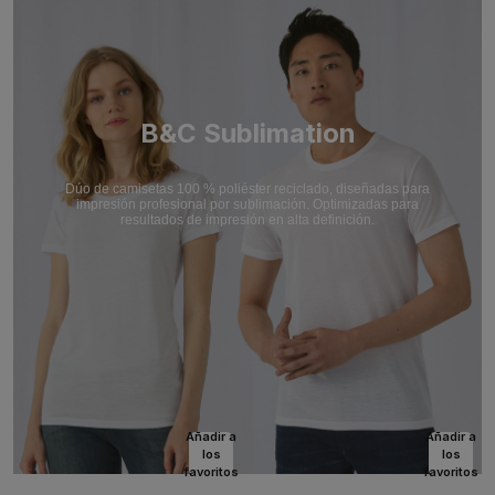
B&C Sublimation
Dúo de camisetas 100 % poliéster reciclado, diseñadas para
impresión profesional por sublimación. Optimizadas para
resultados de impresión en alta definición.
Añadir a
Añadir a
los
los
favoritos
favoritos