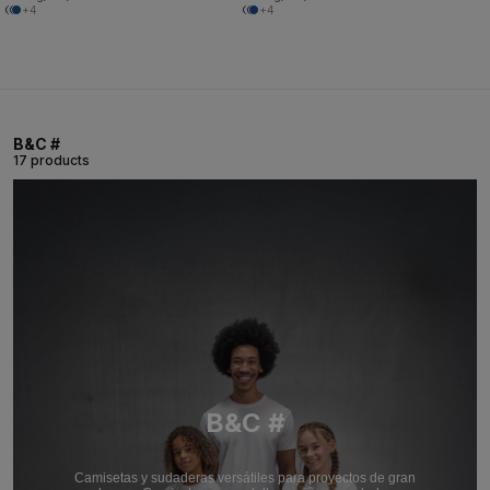
+4
+4
B&C #
17 products
B&C #
Camisetas y sudaderas versátiles para proyectos de gran