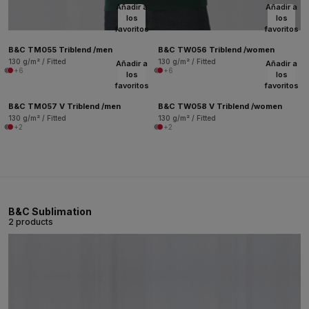
Añadir a
Añadir a
los
los
favoritos
favoritos
B&C TM055 Triblend /men
B&C TW056 Triblend /women
130 g/m² / Fitted
130 g/m² / Fitted
Añadir a
Añadir a
+6
+6
los
los
favoritos
favoritos
B&C TM057 V Triblend /men
B&C TW058 V Triblend /women
130 g/m² / Fitted
130 g/m² / Fitted
+2
+2
B&C Sublimation
2 products