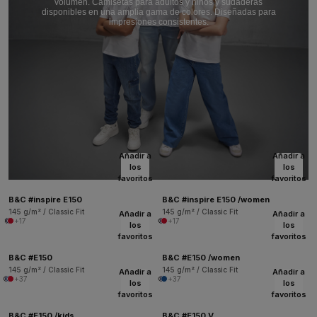
volumen. Camisetas para adultos y niños y sudaderas
disponibles en una amplia gama de colores. Diseñadas para
impresiones consistentes.
Añadir a
Añadir a
los
los
favoritos
favoritos
B&C #inspire E150
B&C #inspire E150 /women
145 g/m² / Classic Fit
145 g/m² / Classic Fit
Añadir a
Añadir a
+17
+17
los
los
favoritos
favoritos
B&C #E150
B&C #E150 /women
145 g/m² / Classic Fit
145 g/m² / Classic Fit
Añadir a
Añadir a
+37
+37
los
los
favoritos
favoritos
B&C #E150 /kids
B&C #E150 V