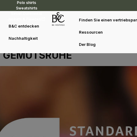
Polo shirts
Sweatshirts
Reset Outerwear
Jackets & Fleeces
Finden Sie einen vertriebspar
B&C entdecken
Ressourcen
UNSERE OEKO-TEX®-
Nachhaltigkeit
ZERTIFIZIERUNG, IHRE
Der Blog
GEMÜTSRUHE