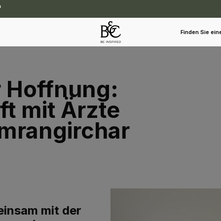
Finden Sie ein
r Hoffnung:
t mit Ärzte
mrangirchar
einsam mit der