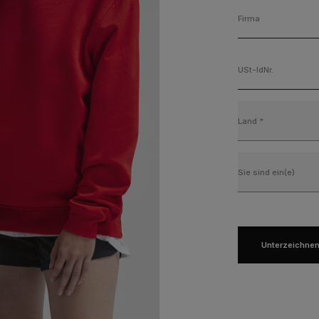
Firma
USt-IdNr.
Land
*
Sie sind ein(e)
Unterzeichne