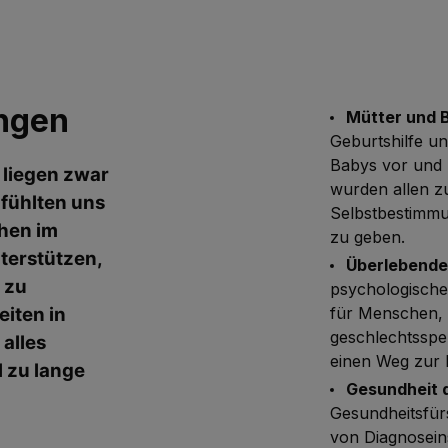
ngen
Mütter und 
Geburtshilfe u
Babys vor und 
 liegen zwar
wurden allen z
 fühlten uns
Selbstbestimmu
chen im
zu geben.
terstützen,
Überlebende
 zu
psychologische
eiten in
für Menschen, 
geschlechtsspe
alles
einen Weg zur 
l zu lange
Gesundheit 
Gesundheitsfür
von Diagnosei