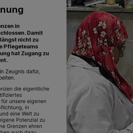
fnung
enzen in
chlossen. Damit
längst nicht zu
ie Pflegeteams
rung hat Zugang zu
nt.
in Zeugnis dafür,
eiten.
enzen die eigentliche
ifiziertes
 für unsere eigenen
flichtung, in
und eine Welt zu
 eigene Potenzial zu
ohne Grenzen ehren
haben auch dazu