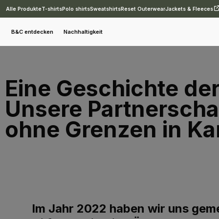
Alle Produkte
T-shirts
Polo shirts
Sweatshirts
Reset Outerwear
Jackets & Fleeces
B&C entdecken
Nachhaltigkeit
Eine Geschichte de
Unsere Partnerschaf
ohne Grenzen in Ka
Im Jahr 2022 haben wir uns gem