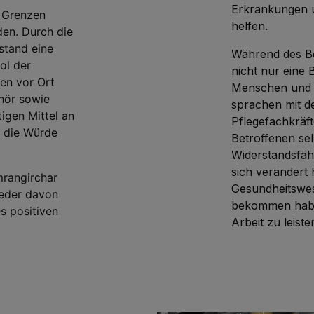
Erkrankungen u
e Grenzen
helfen.
en. Durch die
stand eine
Während des B
ol der
nicht nur eine 
ten vor Ort
Menschen und i
hör sowie
sprachen mit d
igen Mittel an
Pflegefachkräf
d die Würde
Betroffenen se
Widerstandsfäh
sich verändert 
mrangirchar
Gesundheitswes
jeder davon
bekommen haben
es positiven
Arbeit zu leiste