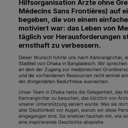
Hilfsorganisation Ärzte ohne Gr
Médecins Sans Frontières) auf e
begeben, die von einem einfac
motiviert war: das Leben von Me
täglich vor Herausforderungen s
ernsthaft zu verbessern.
Dieser Wunsch führte uns nach Kamrangirchar, ei
Stadtteil von Dhaka in Bangladesch. Wir sprechen 
an dem der Zugang zur medizinischen Grundverso
und die vorhandenen Ressourcen nicht einmal a
der dringendsten Bedürfnisse ausreichen.
Unser Team in Dhaka hatte die Gelegenheit, das K
Kamrangirchar zu besuchen, das kürzlich von Ärz
unserer Unterstützung saniert wurde. Was sie dort 
aller Deutlichkeit vor Augen, warum wir diese Part
eingegangen sind. Sie erlebten hautnah mit, wie s
eine inspirierende Geschichte abspielte.