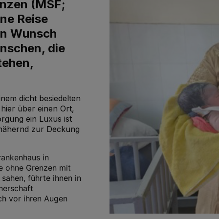
enzen (MSF;
ine Reise
hen Wunsch
nschen, die
tehen,
nem dicht besiedelten
hier über einen Ort,
rgung ein Luxus ist
nnähernd zur Deckung
rankenhaus in
te ohne Grenzen mit
sahen, führte ihnen in
nerschaft
ich vor ihren Augen