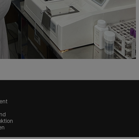
ent
und
uktion
en