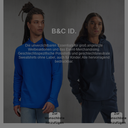
B&C ID.
Die unverzichtbaren Essentials für groß angelegte
Werbeaktionen und das Event-Merchandising.
Geschlechtsspezifische Poloshirts und geschlechtsneutrale
Sweatshirts ohne Label, auch für Kinder. Alle hervorragend
bedruckbar.
Zur
Zur
Wunschliste
Wunschliste
hinzufügen
hinzufügen