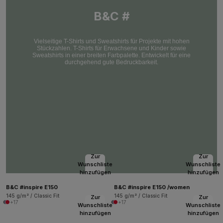
B&C #
Vielseitige T-Shirts und Sweatshirts für Projekte mit hohen
Stückzahlen. T-Shirts für Erwachsene und Kinder sowie
Sweatshirts in einer breiten Farbpalette. Entwickelt für eine
durchgehend gute Bedruckbarkeit.
Zur
Zur
Wunschliste
Wunschliste
hinzufügen
hinzufügen
B&C #inspire E150
B&C #inspire E150 /women
145 g/m² / Classic Fit
145 g/m² / Classic Fit
Zur
Zur
+17
+17
Wunschliste
Wunschliste
hinzufügen
hinzufügen