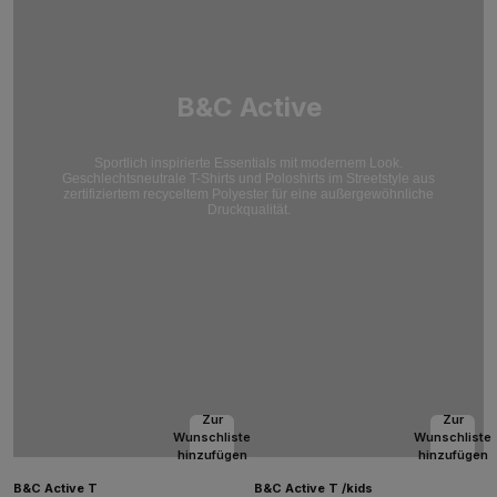
B&C Active
Sportlich inspirierte Essentials mit modernem Look.
Geschlechtsneutrale T-Shirts und Poloshirts im Streetstyle aus
zertifiziertem recyceltem Polyester für eine außergewöhnliche
Druckqualität.
Zur
Zur
Wunschliste
Wunschliste
hinzufügen
hinzufügen
B&C Active T
B&C Active T /kids