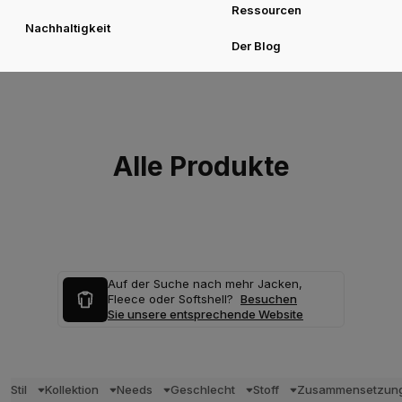
Ressourcen
Nachhaltigkeit
Der Blog
Alle Produkte
Auf der Suche nach mehr Jacken,
Fleece oder Softshell?
Besuchen
Sie unsere entsprechende Website
Stil
Kollektion
Needs
Geschlecht
Stoff
Zusammensetzun