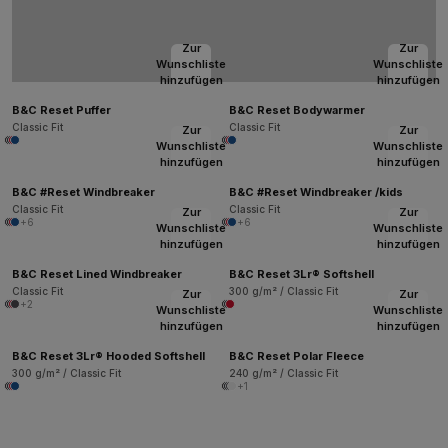
Zur
Zur
Wunschliste
Wunschliste
hinzufügen
hinzufügen
B&C Reset Puffer
B&C Reset Bodywarmer
Classic Fit
Classic Fit
Zur
Zur
Wunschliste
Wunschliste
hinzufügen
hinzufügen
B&C #Reset Windbreaker
B&C #Reset Windbreaker /kids
Classic Fit
Classic Fit
Zur
Zur
+6
+6
Wunschliste
Wunschliste
hinzufügen
hinzufügen
B&C Reset Lined Windbreaker
B&C Reset 3Lr® Softshell
Classic Fit
300 g/m² / Classic Fit
Zur
Zur
+2
Wunschliste
Wunschliste
hinzufügen
hinzufügen
B&C Reset 3Lr® Hooded Softshell
B&C Reset Polar Fleece
300 g/m² / Classic Fit
240 g/m² / Classic Fit
+1