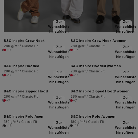
Zur
Zur
Wunschliste
Wunschliste
hinzufügen
hinzufügen
B&C Inspire Crew Neck
B&C Inspire Crew Neck /women
280 g/m² / Classic Fit
280 g/m² / Classic Fit
Zur
Zur
+17
+17
Wunschliste
Wunschliste
hinzufügen
hinzufügen
B&C Inspire Hooded
B&C Inspire Hooded /women
280 g/m² / Classic Fit
280 g/m² / Classic Fit
Zur
Zur
+17
+17
Wunschliste
Wunschliste
hinzufügen
hinzufügen
B&C Inspire Zipped Hood
B&C Inspire Zipped Hood/ women
280 g/m² / Classic Fit
280 g/m² / Classic Fit
Zur
Zur
+7
+7
Wunschliste
Wunschliste
hinzufügen
hinzufügen
B&C Inspire Polo /men
B&C Inspire Polo /women
180 g/m² / Classic Fit
180 g/m² / Classic Fit
Zur
Zur
+16
+16
Wunschliste
Wunschliste
hinzufügen
hinzufügen