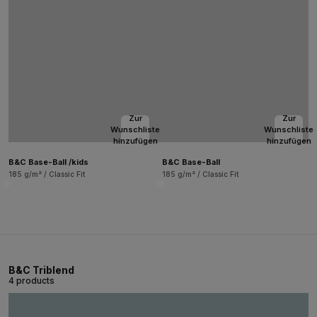
Zur
Zur
Wunschliste
Wunschliste
hinzufügen
hinzufügen
B&C Base-Ball /kids
B&C Base-Ball
185 g/m² / Classic Fit
185 g/m² / Classic Fit
B&C Triblend
4 products