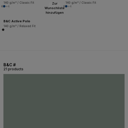
140 g/m² / Classic Fit
140 g/m² / Classic Fit
Zur
+4
+4
Wunschliste
hinzufügen
B&C Active Polo
140 g/m² / Relaxed Fit
B&C #
21 products