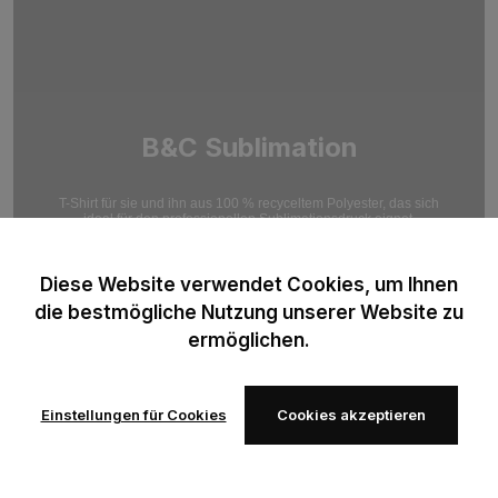
B&C Sublimation
T-Shirt für sie und ihn aus 100 % recyceltem Polyester, das sich
ideal für den professionellen Sublimationsdruck eignet.
Optimiert für hochauflösende Druckergebnisse.
Diese Website verwendet Cookies, um Ihnen
die bestmögliche Nutzung unserer Website zu
ermöglichen.
Einstellungen für Cookies
Cookies akzeptieren
Zur
Zur
Wunschliste
Wunschliste
hinzufügen
hinzufügen