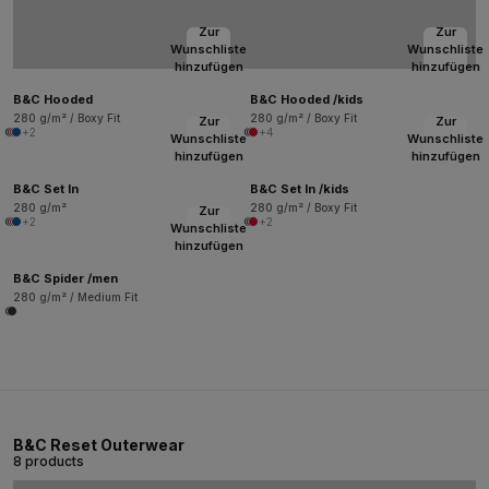
Zur
Zur
Wunschliste
Wunschliste
hinzufügen
hinzufügen
B&C Hooded
B&C Hooded /kids
280 g/m² / Boxy Fit
280 g/m² / Boxy Fit
Zur
Zur
+2
+4
Wunschliste
Wunschliste
hinzufügen
hinzufügen
B&C Set In
B&C Set In /kids
280 g/m²
280 g/m² / Boxy Fit
Zur
+2
+2
Wunschliste
hinzufügen
B&C Spider /men
280 g/m² / Medium Fit
B&C Reset Outerwear
8 products