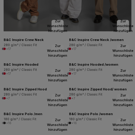
Zur
Zur
Wunschliste
Wunschliste
hinzufügen
hinzufügen
B&C Inspire Crew Neck
B&C Inspire Crew Neck /women
280 g/m² / Classic Fit
280 g/m² / Classic Fit
Zur
Zur
+17
+17
Wunschliste
Wunschliste
hinzufügen
hinzufügen
B&C Inspire Hooded
B&C Inspire Hooded /women
280 g/m² / Classic Fit
280 g/m² / Classic Fit
Zur
Zur
+17
+17
Wunschliste
Wunschliste
hinzufügen
hinzufügen
B&C Inspire Zipped Hood
B&C Inspire Zipped Hood/ women
280 g/m² / Classic Fit
280 g/m² / Classic Fit
Zur
Zur
+7
+7
Wunschliste
Wunschliste
hinzufügen
hinzufügen
B&C Inspire Polo /men
B&C Inspire Polo /women
180 g/m² / Classic Fit
180 g/m² / Classic Fit
Zur
Zur
+16
+16
Wunschliste
Wunschliste
hinzufügen
hinzufügen