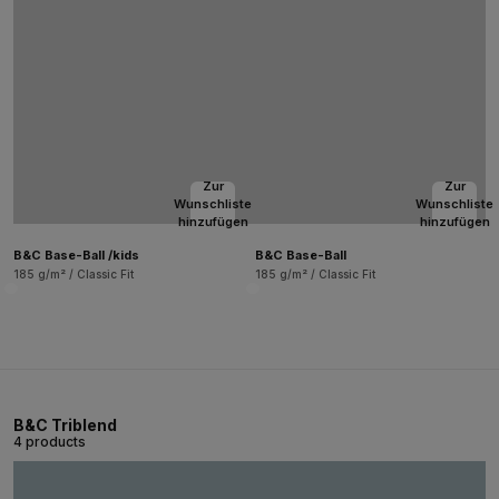
Zur
Zur
Wunschliste
Wunschliste
hinzufügen
hinzufügen
B&C Base-Ball /kids
B&C Base-Ball
185 g/m² / Classic Fit
185 g/m² / Classic Fit
B&C Triblend
4 products