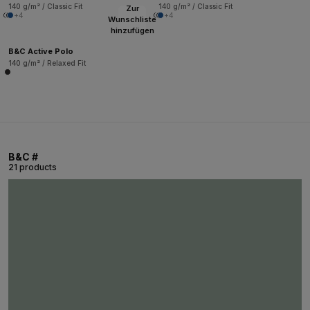
140 g/m² / Classic Fit
140 g/m² / Classic Fit
Zur
+4
+4
Wunschliste
hinzufügen
B&C Active Polo
140 g/m² / Relaxed Fit
B&C #
21 products