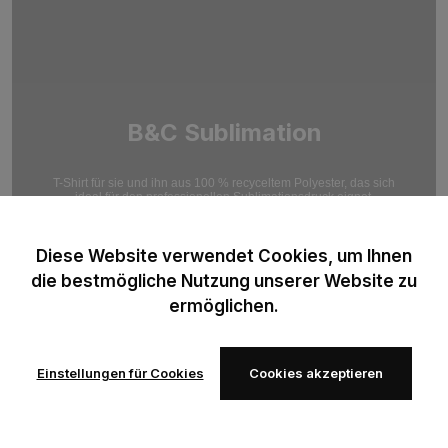
B&C Sublimation
T-Shirt für sie und ihn aus 100 % recyceltem Polyester, das sich
ideal für den professionellen Sublimationsdruck eignet.
Optimiert für hochauflösende Druckergebnisse.
Diese Website verwendet Cookies, um Ihnen
die bestmögliche Nutzung unserer Website zu
ermöglichen.
Einstellungen für Cookies
Cookies akzeptieren
Zur
Zur
Wunschliste
Wunschliste
hinzufügen
hinzufügen