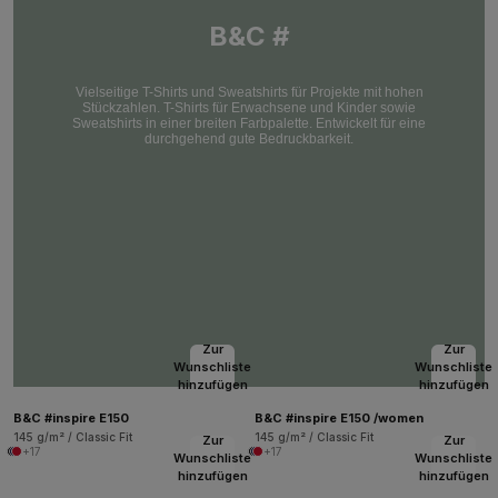
B&C #
Vielseitige T-Shirts und Sweatshirts für Projekte mit hohen
Stückzahlen. T-Shirts für Erwachsene und Kinder sowie
Sweatshirts in einer breiten Farbpalette. Entwickelt für eine
durchgehend gute Bedruckbarkeit.
Zur
Zur
Wunschliste
Wunschliste
hinzufügen
hinzufügen
B&C #inspire E150
B&C #inspire E150 /women
145 g/m² / Classic Fit
145 g/m² / Classic Fit
Zur
Zur
+17
+17
Wunschliste
Wunschliste
hinzufügen
hinzufügen