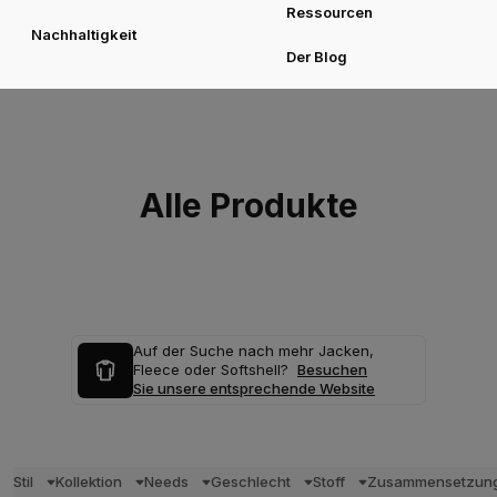
Ressourcen
Nachhaltigkeit
Der Blog
Alle Produkte
Auf der Suche nach mehr Jacken,
Fleece oder Softshell?
Besuchen
Sie unsere entsprechende Website
Stil
Kollektion
Needs
Geschlecht
Stoff
Zusammensetzun