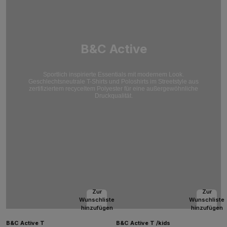
B&C Active
Sportlich inspirierte Essentials mit modernem Look.
Geschlechtsneutrale T-Shirts und Poloshirts im Streetstyle aus
zertifiziertem recyceltem Polyester für eine außergewöhnliche
Druckqualität.
Zur
Zur
Wunschliste
Wunschliste
hinzufügen
hinzufügen
B&C Active T
B&C Active T /kids