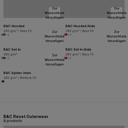
Zur
Zur
Wunschliste
Wunschliste
hinzufügen
hinzufügen
B&C Hooded
B&C Hooded /kids
280 g/m² / Boxy Fit
280 g/m² / Boxy Fit
Zur
Zur
+2
+4
Wunschliste
Wunschliste
hinzufügen
hinzufügen
B&C Set In
B&C Set In /kids
280 g/m²
280 g/m² / Boxy Fit
Zur
+2
+2
Wunschliste
hinzufügen
B&C Spider /men
280 g/m² / Medium Fit
B&C Reset Outerwear
8 products