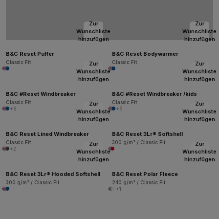
Zur
Zur
Wunschliste
Wunschliste
hinzufügen
hinzufügen
B&C Reset Puffer
B&C Reset Bodywarmer
Classic Fit
Classic Fit
Zur
Zur
Wunschliste
Wunschliste
hinzufügen
hinzufügen
B&C #Reset Windbreaker
B&C #Reset Windbreaker /kids
Classic Fit
Classic Fit
Zur
Zur
+6
+6
Wunschliste
Wunschliste
hinzufügen
hinzufügen
B&C Reset Lined Windbreaker
B&C Reset 3Lr® Softshell
Classic Fit
300 g/m² / Classic Fit
Zur
Zur
+2
Wunschliste
Wunschliste
hinzufügen
hinzufügen
B&C Reset 3Lr® Hooded Softshell
B&C Reset Polar Fleece
300 g/m² / Classic Fit
240 g/m² / Classic Fit
+1