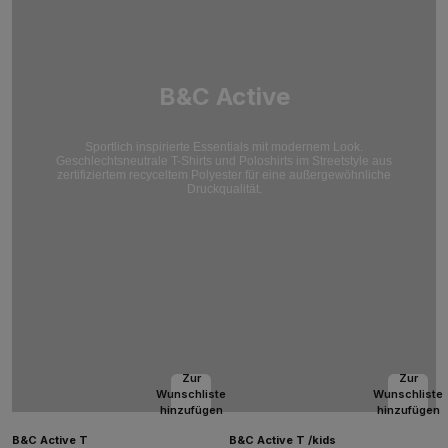
B&C Active
Sportlich inspirierte Essentials mit modernem Look.
Geschlechtsneutrale T-Shirts und Poloshirts im Streetstyle aus
zertifiziertem recyceltem Polyester für eine außergewöhnliche
Druckqualität.
Zur
Zur
Wunschliste
Wunschliste
hinzufügen
hinzufügen
B&C Active T
B&C Active T /kids