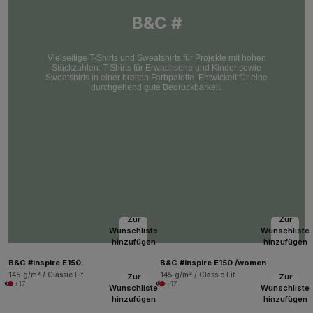
B&C #
Vielseitige T-Shirts und Sweatshirts für Projekte mit hohen
Stückzahlen. T-Shirts für Erwachsene und Kinder sowie
Sweatshirts in einer breiten Farbpalette. Entwickelt für eine
durchgehend gute Bedruckbarkeit.
Zur
Zur
Wunschliste
Wunschliste
hinzufügen
hinzufügen
B&C #inspire E150
B&C #inspire E150 /women
145 g/m² / Classic Fit
145 g/m² / Classic Fit
Zur
Zur
+17
+17
Wunschliste
Wunschliste
hinzufügen
hinzufügen