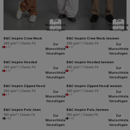
Zur
Zur
Wunschliste
Wunschliste
hinzufügen
hinzufügen
B&C Inspire Crew Neck
B&C Inspire Crew Neck /women
280 g/m² / Classic Fit
280 g/m² / Classic Fit
Zur
Zur
+17
+17
Wunschliste
Wunschliste
hinzufügen
hinzufügen
B&C Inspire Hooded
B&C Inspire Hooded /women
280 g/m² / Classic Fit
280 g/m² / Classic Fit
Zur
Zur
+17
+17
Wunschliste
Wunschliste
hinzufügen
hinzufügen
B&C Inspire Zipped Hood
B&C Inspire Zipped Hood/ women
280 g/m² / Classic Fit
280 g/m² / Classic Fit
Zur
Zur
+7
+7
Wunschliste
Wunschliste
hinzufügen
hinzufügen
B&C Inspire Polo /men
B&C Inspire Polo /women
180 g/m² / Classic Fit
180 g/m² / Classic Fit
Zur
Zur
+16
+16
Wunschliste
Wunschliste
hinzufügen
hinzufügen