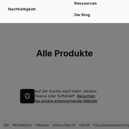
Ressourcen
Nachhaltigkeit
Der Blog
Alle Produkte
Auf der Suche nach mehr Jacken,
Fleece oder Softshell?
Besuchen
Sie unsere entsprechende Website
Stil
Kollektion
Needs
Geschlecht
Stoff
Zusammensetzun