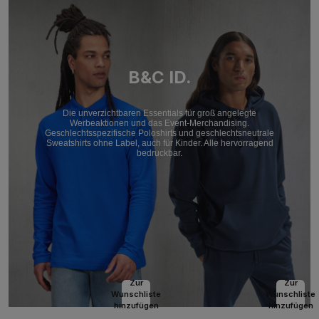
B&C ID.
Die unverzichtbaren Essentials für groß angelegte
Werbeaktionen und das Event-Merchandising.
Geschlechtsspezifische Poloshirts und geschlechtsneutrale
Sweatshirts ohne Label, auch für Kinder. Alle hervorragend
bedruckbar.
Zur
Zur
Wunschliste
Wunschliste
hinzufügen
hinzufügen