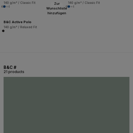
140 g/m² / Classic Fit
140 g/m² / Classic Fit
Zur
+4
+4
Wunschliste
hinzufügen
B&C Active Polo
140 g/m² / Relaxed Fit
B&C #
21 products