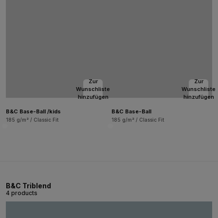
Zur
Zur
Wunschliste
Wunschliste
hinzufügen
hinzufügen
B&C Base-Ball /kids
B&C Base-Ball
185 g/m² / Classic Fit
185 g/m² / Classic Fit
B&C Triblend
4 products