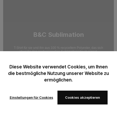
B&C Sublimation
T-Shirt für sie und ihn aus 100 % recyceltem Polyester, das sich
ideal für den professionellen Sublimationsdruck eignet.
Optimiert für hochauflösende Druckergebnisse.
Diese Website verwendet Cookies, um Ihnen
die bestmögliche Nutzung unserer Website zu
ermöglichen.
Einstellungen für Cookies
Cookies akzeptieren
Zur
Zur
Wunschliste
Wunschliste
hinzufügen
hinzufügen