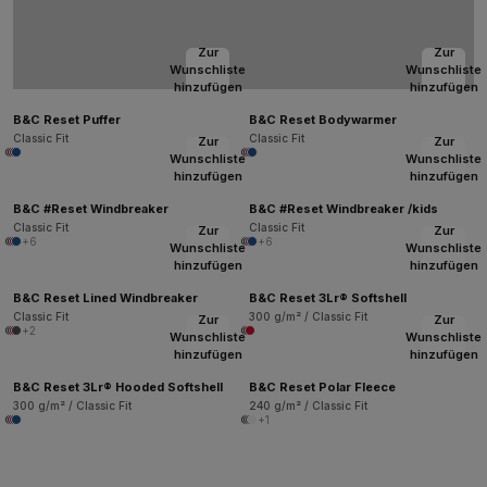
Zur
Zur
Wunschliste
Wunschliste
hinzufügen
hinzufügen
B&C Reset Puffer
B&C Reset Bodywarmer
Classic Fit
Classic Fit
Zur
Zur
Wunschliste
Wunschliste
hinzufügen
hinzufügen
B&C #Reset Windbreaker
B&C #Reset Windbreaker /kids
Classic Fit
Classic Fit
Zur
Zur
+6
+6
Wunschliste
Wunschliste
hinzufügen
hinzufügen
B&C Reset Lined Windbreaker
B&C Reset 3Lr® Softshell
Classic Fit
300 g/m² / Classic Fit
Zur
Zur
+2
Wunschliste
Wunschliste
hinzufügen
hinzufügen
B&C Reset 3Lr® Hooded Softshell
B&C Reset Polar Fleece
300 g/m² / Classic Fit
240 g/m² / Classic Fit
+1