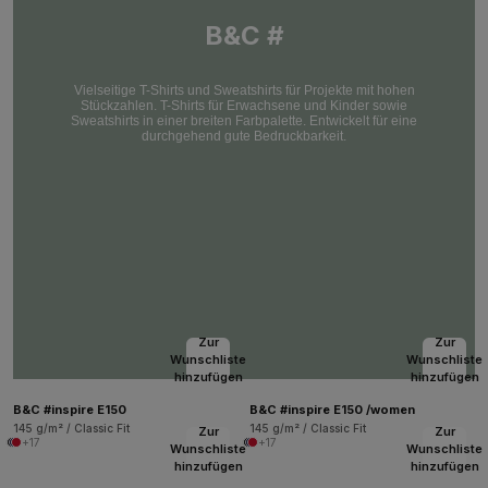
B&C #
Vielseitige T-Shirts und Sweatshirts für Projekte mit hohen
Stückzahlen. T-Shirts für Erwachsene und Kinder sowie
Sweatshirts in einer breiten Farbpalette. Entwickelt für eine
durchgehend gute Bedruckbarkeit.
Zur
Zur
Wunschliste
Wunschliste
hinzufügen
hinzufügen
B&C #inspire E150
B&C #inspire E150 /women
145 g/m² / Classic Fit
145 g/m² / Classic Fit
Zur
Zur
+17
+17
Wunschliste
Wunschliste
hinzufügen
hinzufügen