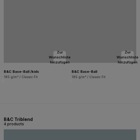
Zur
Zur
Wunschliste
Wunschliste
hinzufügen
hinzufügen
B&C Base-Ball /kids
B&C Base-Ball
185 g/m² / Classic Fit
185 g/m² / Classic Fit
B&C Triblend
4 products