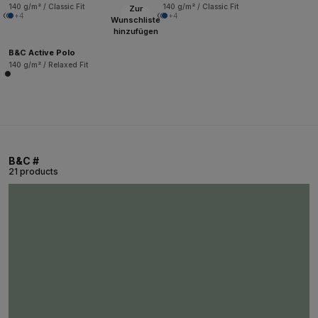
140 g/m² / Classic Fit
140 g/m² / Classic Fit
Zur
+4
+4
Wunschliste
hinzufügen
B&C Active Polo
140 g/m² / Relaxed Fit
B&C #
21 products