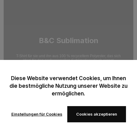
B&C Sublimation
T-Shirt für sie und ihn aus 100 % recyceltem Polyester, das sich
ideal für den professionellen Sublimationsdruck eignet.
Optimiert für hochauflösende Druckergebnisse.
Diese Website verwendet Cookies, um Ihnen
die bestmögliche Nutzung unserer Website zu
ermöglichen.
Einstellungen für Cookies
Cookies akzeptieren
Zur
Zur
Wunschliste
Wunschliste
hinzufügen
hinzufügen