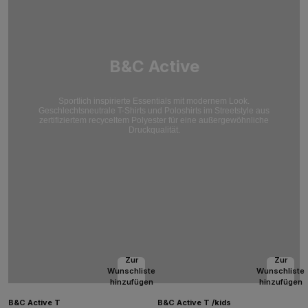
B&C Active
Sportlich inspirierte Essentials mit modernem Look.
Geschlechtsneutrale T-Shirts und Poloshirts im Streetstyle aus
zertifiziertem recyceltem Polyester für eine außergewöhnliche
Druckqualität.
Zur
Zur
Wunschliste
Wunschliste
hinzufügen
hinzufügen
B&C Active T
B&C Active T /kids