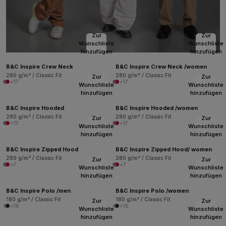
Zur
Zur
Wunschliste
Wunschliste
hinzufügen
hinzufügen
B&C Inspire Crew Neck
B&C Inspire Crew Neck /women
280 g/m² / Classic Fit
280 g/m² / Classic Fit
Zur
Zur
+17
+17
Wunschliste
Wunschliste
hinzufügen
hinzufügen
B&C Inspire Hooded
B&C Inspire Hooded /women
280 g/m² / Classic Fit
280 g/m² / Classic Fit
Zur
Zur
+17
+17
Wunschliste
Wunschliste
hinzufügen
hinzufügen
B&C Inspire Zipped Hood
B&C Inspire Zipped Hood/ women
280 g/m² / Classic Fit
280 g/m² / Classic Fit
Zur
Zur
+7
+7
Wunschliste
Wunschliste
hinzufügen
hinzufügen
B&C Inspire Polo /men
B&C Inspire Polo /women
180 g/m² / Classic Fit
180 g/m² / Classic Fit
Zur
Zur
+16
+16
Wunschliste
Wunschliste
hinzufügen
hinzufügen