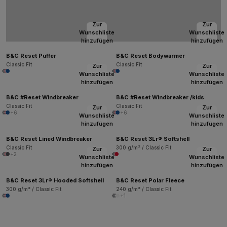
Zur
Zur
Wunschliste
Wunschliste
hinzufügen
hinzufügen
B&C Reset Puffer
B&C Reset Bodywarmer
Classic Fit
Classic Fit
Zur
Zur
Wunschliste
Wunschliste
hinzufügen
hinzufügen
B&C #Reset Windbreaker
B&C #Reset Windbreaker /kids
Classic Fit
Classic Fit
Zur
Zur
+6
+6
Wunschliste
Wunschliste
hinzufügen
hinzufügen
B&C Reset Lined Windbreaker
B&C Reset 3Lr® Softshell
Classic Fit
300 g/m² / Classic Fit
Zur
Zur
+2
Wunschliste
Wunschliste
hinzufügen
hinzufügen
B&C Reset 3Lr® Hooded Softshell
B&C Reset Polar Fleece
300 g/m² / Classic Fit
240 g/m² / Classic Fit
+1