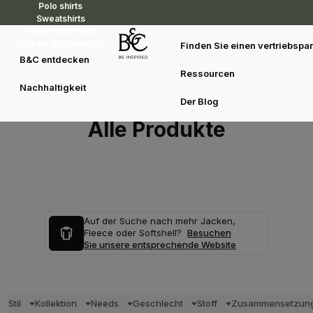
Polo shirts
Sweatshirts
Reset Outerwear
Jackets & Fleeces
Finden Sie einen vertriebspar
B&C entdecken
Ressourcen
Nachhaltigkeit
Der Blog
Alle Produkte
Auf der Suche nach mehr Jacken,
Fleece oder Softshell?
Besuchen
Sie unsere entsprechende Website
Stil
Kollektion
Needs
Geschlecht
Stoff
Zusammensetzun