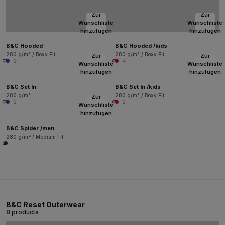
Zur
Zur
Wunschliste
Wunschliste
hinzufügen
hinzufügen
B&C Hooded
B&C Hooded /kids
280 g/m² / Boxy Fit
280 g/m² / Boxy Fit
Zur
Zur
+2
+4
Wunschliste
Wunschliste
hinzufügen
hinzufügen
B&C Set In
B&C Set In /kids
280 g/m²
280 g/m² / Boxy Fit
Zur
+2
+2
Wunschliste
hinzufügen
B&C Spider /men
280 g/m² / Medium Fit
B&C Reset Outerwear
8 products