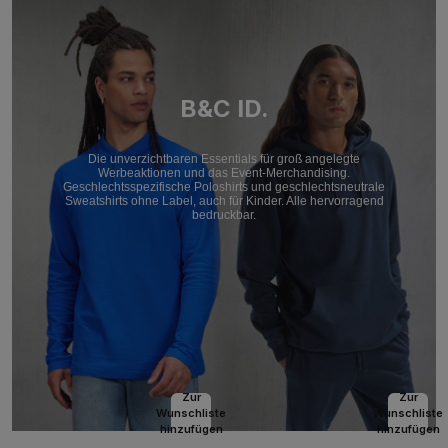
B&C ID.
Die unverzichtbaren Essentials für groß angelegte
Werbeaktionen und das Event-Merchandising.
Geschlechtsspezifische Poloshirts und geschlechtsneutrale
Sweatshirts ohne Label, auch für Kinder. Alle hervorragend
bedruckbar.
Zur
Zur
Wunschliste
Wunschliste
hinzufügen
hinzufügen