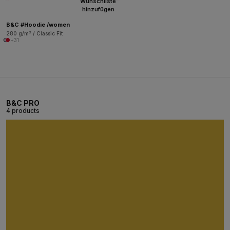
Wunschliste
hinzufügen
B&C #Hoodie /women
280 g/m² / Classic Fit
+31
B&C PRO
4 products