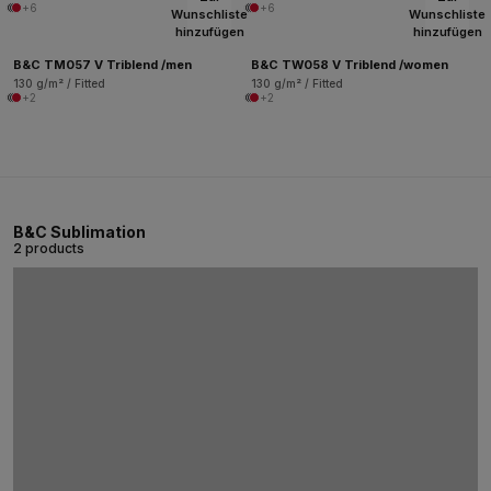
+6
+6
Wunschliste
Wunschliste
hinzufügen
hinzufügen
B&C TM057 V Triblend /men
B&C TW058 V Triblend /women
130 g/m² / Fitted
130 g/m² / Fitted
+2
+2
B&C Sublimation
2 products