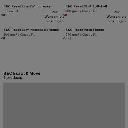
B&C Reset Lined Windbreaker
B&C Reset 3Lr® Softshell
Classic Fit
300 g/m² / Classic Fit
Zur
Zur
+2
Wunschliste
Wunschliste
hinzufügen
hinzufügen
B&C Reset 3Lr® Hooded Softshell
B&C Reset Polar Fleece
300 g/m² / Classic Fit
240 g/m² / Classic Fit
+1
B&C Exact & Move
6 products