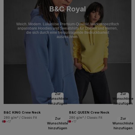
B&C Royal
Weich. Modern. Luxuriöse Premium-Qualität. Markenspezifisch
anpassbare Hoodies und Sweatshirts für Damen und Herren,
die sich durch eine herausragende Bedruckbarkeit
auszeichnen.
Zur
Zur
Wunschliste
Wunschliste
hinzufügen
hinzufügen
B&C KING Crew Neck
B&C QUEEN Crew Neck
280 g/m² / Classic Fit
280 g/m² / Classic Fit
Zur
Zur
+17
+17
Wunschliste
Wunschliste
hinzufügen
hinzufügen