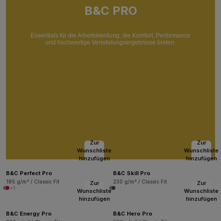
B&C PRO
Essentials für die Arbeitskleidung, die Komfort, Performance
und hochwertige Veredelungsergebnisse bieten.
Zur
Zur
Wunschliste
Wunschliste
hinzufügen
hinzufügen
B&C Perfect Pro
B&C Skill Pro
185 g/m² / Classic Fit
230 g/m² / Classic Fit
Zur
Zur
+1
Wunschliste
Wunschliste
hinzufügen
hinzufügen
B&C Energy Pro
B&C Hero Pro