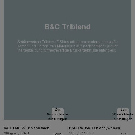
B&C Triblend
Seidenweiche Triblend-T-Shirts mit einem modernen Look für
Damen und Herren. Aus Materialien aus nachhaltigen Quellen
hergestellt und für hochwertige Druckergebnisse entwickelt.
Zur
Zur
Wunschliste
Wunschliste
hinzufügen
hinzufügen
B&C TM055 Triblend /men
B&C TW056 Triblend /women
130 g/m² / Fitted
130 g/m² / Fitted
Zur
Zur