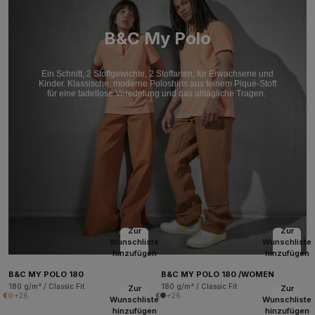
B&C My Polo
Ein Schnitt, 2 Stoffgewichte, 2 Stoffarten, für Erwachsene und
Kinder. Klassische, moderne Poloshirts aus feinem Piqué-Stoff
für eine tadellose Veredelung und das alltägliche Tragen.
Zur
Zur
Wunschliste
Wunschliste
hinzufügen
hinzufügen
B&C MY POLO 180
B&C MY POLO 180 /WOMEN
180 g/m² / Classic Fit
180 g/m² / Classic Fit
Zur
Zur
+26
+26
Wunschliste
Wunschliste
hinzufügen
hinzufügen