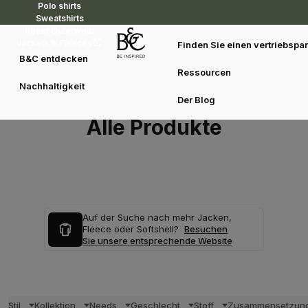
Polo shirts
Sweatshirts
Reset Outerwear
Jackets & Fleeces
Finden Sie einen vertriebspar
B&C entdecken
Ressourcen
Nachhaltigkeit
Der Blog
Alle Produkte
Auf der Suche nach mehr Jacken,
Fleece oder Softshell?
Besuchen
Sie unsere entsprechende Website
Stil
Kollektion
Needs
Geschlecht
Stoff
Zusammensetzun