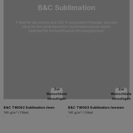
B&C Sublimation
T-Shirt für sie und ihn aus 100 % recyceltem Polyester, das sich
ideal für den professionellen Sublimationsdruck eignet.
Optimiert für hochauflösende Druckergebnisse.
Zur
Zur
Wunschliste
Wunschliste
hinzufügen
hinzufügen
B&C TM062 Sublimation /men
B&C TW063 Sublimation /women
140 g/m² / Fitted
140 g/m² / Fitted