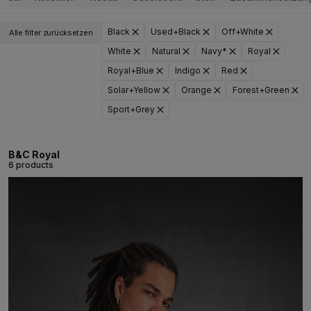
Black
Used+Black
Off+White
Alle filter zurücksetzen
White
Natural
Navy*
Royal
Royal+Blue
Indigo
Red
Solar+Yellow
Orange
Forest+Green
Sport+Grey
B&C Royal
6 products