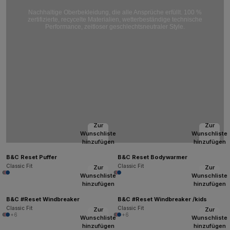
Nachhaltige Oberbekleidung, die alle Ansprüche erfüllt. 100 %
zertifizierte, recycelte Materialien, wetterbeständige technische
Performance, zeitloser geschlechtsneutraler Style.
Zur
Zur
Wunschliste
Wunschliste
hinzufügen
hinzufügen
B&C Reset Puffer
B&C Reset Bodywarmer
Classic Fit
Classic Fit
Zur
Zur
Wunschliste
Wunschliste
hinzufügen
hinzufügen
B&C #Reset Windbreaker
B&C #Reset Windbreaker /kids
Classic Fit
Classic Fit
Zur
Zur
+6
+6
Wunschliste
Wunschliste
hinzufügen
hinzufügen