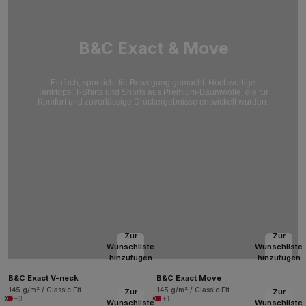
B&C Exact & Move
Einfach, sportlich, für Bewegung gemacht. Hochwertige
Tanktops, T-Shirts und Shorts aus Premium-Baumwolle, die für
Komfort und zuverlässige Druckergebnisse entwickelt wurden.
Zur
Zur
Wunschliste
Wunschliste
hinzufügen
hinzufügen
B&C Exact V-neck
B&C Exact Move
145 g/m² / Classic Fit
145 g/m² / Classic Fit
Zur
Zur
+3
+1
Wunschliste
Wunschliste