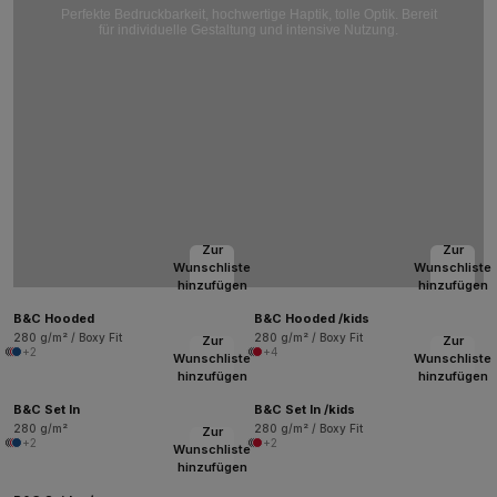
Perfekte Bedruckbarkeit, hochwertige Haptik, tolle Optik. Bereit
für individuelle Gestaltung und intensive Nutzung.
Zur
Zur
Wunschliste
Wunschliste
hinzufügen
hinzufügen
B&C Hooded
B&C Hooded /kids
280 g/m² / Boxy Fit
280 g/m² / Boxy Fit
Zur
Zur
+2
+4
Wunschliste
Wunschliste
hinzufügen
hinzufügen
B&C Set In
B&C Set In /kids
280 g/m²
280 g/m² / Boxy Fit
Zur
+2
+2
Wunschliste
hinzufügen