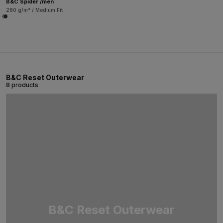
B&C Spider /men
280 g/m² / Medium Fit
B&C Reset Outerwear
8 products
B&C Reset Outerwear