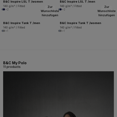
B&C Inspire LSL T /women
B&C Inspire LSL T /men
140 g/m² / Fitted
140 g/m² / Fitted
Zur
Zur
+2
+2
Wunschliste
Wunschliste
hinzufügen
hinzufügen
B&C Inspire Tank T /men
B&C Inspire Tank T /women
140 g/m² / Fitted
140 g/m² / Fitted
+1
+1
B&C My Polo
11 products