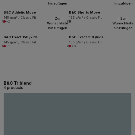
hinzufügen
hinzufügen
B&C Athletic Move
B&C Shorts Move
145 g/m² / Classic Fit
185 g/m² / Classic Fit
Zur
Zur
+2
Wunschliste
Wunschliste
hinzufügen
hinzufügen
B&C Exact 150 /kids
B&C Exact 190 /kids
145 g/m² / Classic Fit
185 g/m² / Classic Fit
+16
+11
B&C Triblend
4 products