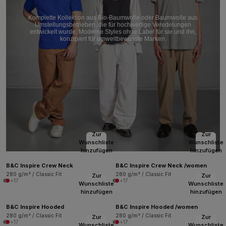
Komplette Kollektion aus Bio-Baumwolle oder Baumwolle aus
Umstellungsbetrieben, die für hochwertige Veredelungen
entwickelt wurde. Moderne Styles ohne Label für sie und ihn,
konzipiert für umweltbewusste Marken.
Zur
Zur
Wunschliste
Wunschliste
hinzufügen
hinzufügen
B&C Inspire Crew Neck
B&C Inspire Crew Neck /women
280 g/m² / Classic Fit
280 g/m² / Classic Fit
Zur
Zur
+17
+17
Wunschliste
Wunschliste
hinzufügen
hinzufügen
B&C Inspire Hooded
B&C Inspire Hooded /women
280 g/m² / Classic Fit
280 g/m² / Classic Fit
Zur
Zur
+17
+17
Wunschliste
Wunschliste