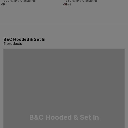
200 g/m² / Classic Fit
280 g/m² / Classic Fit
+1
B&C Hooded & Set In
5 products
B&C Hooded & Set In