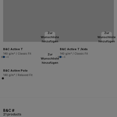
Zur
Zur
Wunschliste
Wunschliste
hinzufügen
hinzufügen
B&C Active T
B&C Active T /kids
140 g/m² / Classic Fit
140 g/m² / Classic Fit
Zur
+4
+4
Wunschliste
hinzufügen
B&C Active Polo
140 g/m² / Relaxed Fit
B&C #
21 products