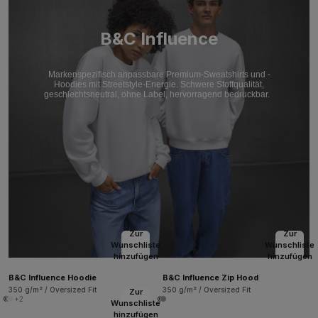
B&C Influence
Markenspezifisch anpassbare Premium-Sweatshirts und -
Hoodies mit Streetstyle-Energie. Schwere Stoffqualität,
geschlechtsneutral, ohne Label, hervorragend bedruckbar.
Zur
Zur
Wunschliste
Wunschliste
hinzufügen
hinzufügen
B&C Influence Hoodie
B&C Influence Zip Hood
350 g/m² / Oversized Fit
350 g/m² / Oversized Fit
Zur
+2
Wunschliste
hinzufügen