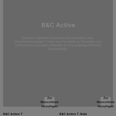
B&C Active
Sportlich inspirierte Essentials mit modernem Look.
Geschlechtsneutrale T-Shirts und Poloshirts im Streetstyle aus
zertifiziertem recyceltem Polyester für eine außergewöhnliche
Druckqualität.
Zur
Zur
Wunschliste
Wunschliste
hinzufügen
hinzufügen
B&C Active T
B&C Active T /kids