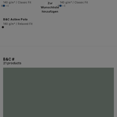
140 g/m² / Classic Fit
140 g/m² / Classic Fit
Zur
+4
+4
Wunschliste
hinzufügen
B&C Active Polo
140 g/m² / Relaxed Fit
B&C #
21 products