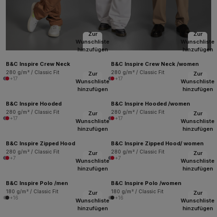
Zur
Zur
Wunschliste
Wunschliste
hinzufügen
hinzufügen
B&C Inspire Crew Neck
B&C Inspire Crew Neck /women
280 g/m² / Classic Fit
280 g/m² / Classic Fit
Zur
Zur
+17
+17
Wunschliste
Wunschliste
hinzufügen
hinzufügen
B&C Inspire Hooded
B&C Inspire Hooded /women
280 g/m² / Classic Fit
280 g/m² / Classic Fit
Zur
Zur
+17
+17
Wunschliste
Wunschliste
hinzufügen
hinzufügen
B&C Inspire Zipped Hood
B&C Inspire Zipped Hood/ women
280 g/m² / Classic Fit
280 g/m² / Classic Fit
Zur
Zur
+7
+7
Wunschliste
Wunschliste
hinzufügen
hinzufügen
B&C Inspire Polo /men
B&C Inspire Polo /women
180 g/m² / Classic Fit
180 g/m² / Classic Fit
Zur
Zur
+16
+16
Wunschliste
Wunschliste
hinzufügen
hinzufügen