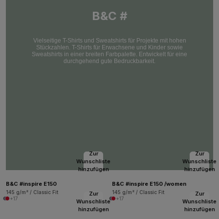
B&C #
Vielseitige T-Shirts und Sweatshirts für Projekte mit hohen
Stückzahlen. T-Shirts für Erwachsene und Kinder sowie
Sweatshirts in einer breiten Farbpalette. Entwickelt für eine
durchgehend gute Bedruckbarkeit.
Zur
Zur
Wunschliste
Wunschliste
hinzufügen
hinzufügen
B&C #inspire E150
B&C #inspire E150 /women
145 g/m² / Classic Fit
145 g/m² / Classic Fit
Zur
Zur
+17
+17
Wunschliste
Wunschliste
hinzufügen
hinzufügen