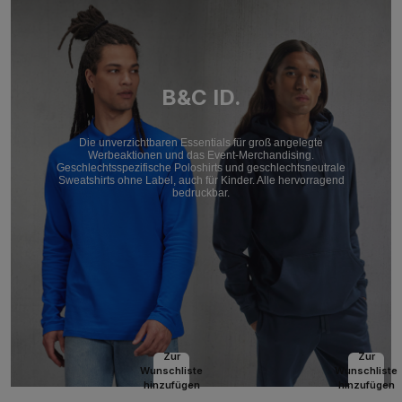
B&C ID.
Die unverzichtbaren Essentials für groß angelegte
Werbeaktionen und das Event-Merchandising.
Geschlechtsspezifische Poloshirts und geschlechtsneutrale
Sweatshirts ohne Label, auch für Kinder. Alle hervorragend
bedruckbar.
Zur
Zur
Wunschliste
Wunschliste
hinzufügen
hinzufügen