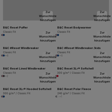
Zur
Zur
Wunschliste
Wunschliste
hinzufügen
hinzufügen
B&C Reset Puffer
B&C Reset Bodywarmer
Classic Fit
Classic Fit
Zur
Zur
Wunschliste
Wunschliste
hinzufügen
hinzufügen
B&C #Reset Windbreaker
B&C #Reset Windbreaker /kids
Classic Fit
Classic Fit
Zur
Zur
+6
+6
Wunschliste
Wunschliste
hinzufügen
hinzufügen
B&C Reset Lined Windbreaker
B&C Reset 3Lr® Softshell
Classic Fit
300 g/m² / Classic Fit
Zur
Zur
+2
Wunschliste
Wunschliste
hinzufügen
hinzufügen
B&C Reset 3Lr® Hooded Softshell
B&C Reset Polar Fleece
300 g/m² / Classic Fit
240 g/m² / Classic Fit
+1