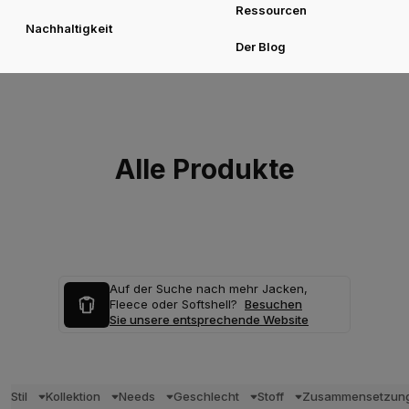
Ressourcen
Nachhaltigkeit
Der Blog
Alle Produkte
Auf der Suche nach mehr Jacken,
Fleece oder Softshell?
Besuchen
Sie unsere entsprechende Website
Stil
Kollektion
Needs
Geschlecht
Stoff
Zusammensetzun