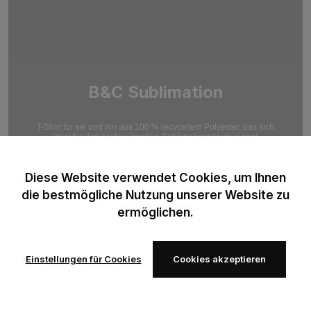
B&C Sublimation
T-Shirt für sie und ihn aus 100 % recyceltem Polyester, das sich
ideal für den professionellen Sublimationsdruck eignet.
Optimiert für hochauflösende Druckergebnisse.
Diese Website verwendet Cookies, um Ihnen
die bestmögliche Nutzung unserer Website zu
ermöglichen.
Einstellungen für Cookies
Cookies akzeptieren
Zur
Zur
Wunschliste
Wunschliste
hinzufügen
hinzufügen