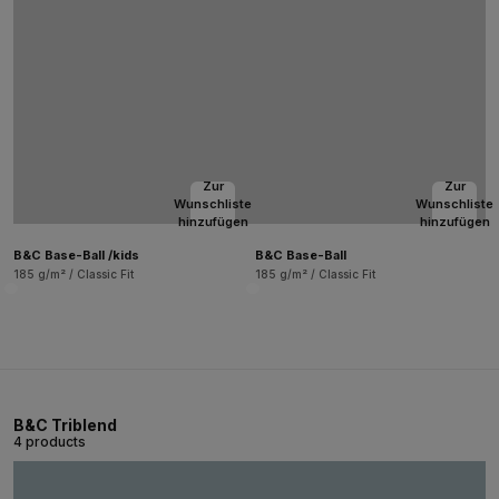
Zur
Zur
Wunschliste
Wunschliste
hinzufügen
hinzufügen
B&C Base-Ball /kids
B&C Base-Ball
185 g/m² / Classic Fit
185 g/m² / Classic Fit
B&C Triblend
4 products