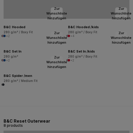
Zur
Zur
Wunschliste
Wunschliste
hinzufügen
hinzufügen
B&C Hooded
B&C Hooded /kids
280 g/m² / Boxy Fit
280 g/m² / Boxy Fit
Zur
Zur
+2
+4
Wunschliste
Wunschliste
hinzufügen
hinzufügen
B&C Set In
B&C Set In /kids
280 g/m²
280 g/m² / Boxy Fit
Zur
+2
+2
Wunschliste
hinzufügen
B&C Spider /men
280 g/m² / Medium Fit
B&C Reset Outerwear
8 products