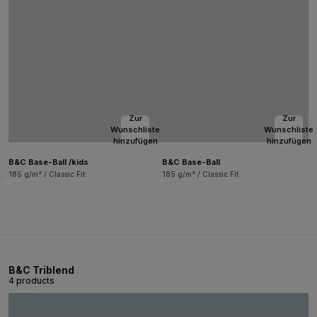
Zur
Zur
Wunschliste
Wunschliste
hinzufügen
hinzufügen
B&C Base-Ball /kids
B&C Base-Ball
185 g/m² / Classic Fit
185 g/m² / Classic Fit
B&C Triblend
4 products