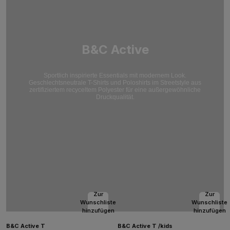
B&C Active
Sportlich inspirierte Essentials mit modernem Look.
Geschlechtsneutrale T-Shirts und Poloshirts im Streetstyle aus
zertifiziertem recyceltem Polyester für eine außergewöhnliche
Druckqualität.
Zur
Zur
Wunschliste
Wunschliste
hinzufügen
hinzufügen
B&C Active T
B&C Active T /kids