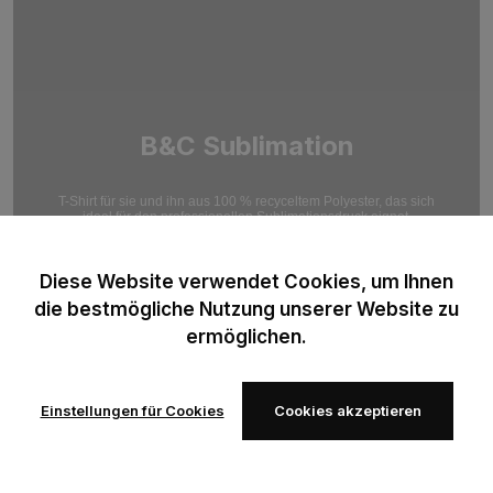
B&C Sublimation
T-Shirt für sie und ihn aus 100 % recyceltem Polyester, das sich
ideal für den professionellen Sublimationsdruck eignet.
Optimiert für hochauflösende Druckergebnisse.
Diese Website verwendet Cookies, um Ihnen
die bestmögliche Nutzung unserer Website zu
ermöglichen.
Einstellungen für Cookies
Cookies akzeptieren
Zur
Zur
Wunschliste
Wunschliste
hinzufügen
hinzufügen