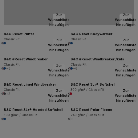
Zur
Zur
Wunschliste
Wunschliste
hinzufügen
hinzufügen
B&C Reset Puffer
B&C Reset Bodywarmer
Classic Fit
Classic Fit
Zur
Zur
Wunschliste
Wunschliste
hinzufügen
hinzufügen
B&C #Reset Windbreaker
B&C #Reset Windbreaker /kids
Classic Fit
Classic Fit
Zur
Zur
+6
+6
Wunschliste
Wunschliste
hinzufügen
hinzufügen
B&C Reset Lined Windbreaker
B&C Reset 3Lr® Softshell
Classic Fit
300 g/m² / Classic Fit
Zur
Zur
+2
Wunschliste
Wunschliste
hinzufügen
hinzufügen
B&C Reset 3Lr® Hooded Softshell
B&C Reset Polar Fleece
300 g/m² / Classic Fit
240 g/m² / Classic Fit
+1