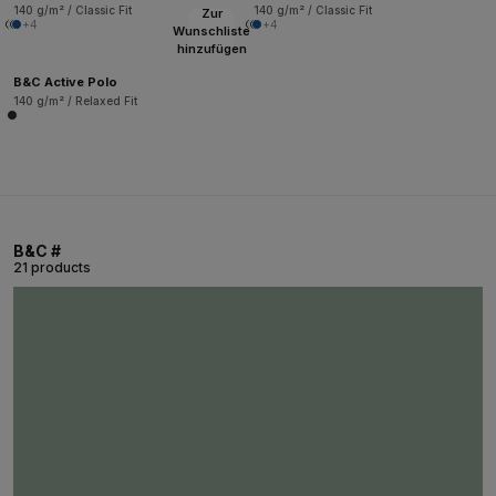
140 g/m² / Classic Fit
140 g/m² / Classic Fit
Zur
+4
+4
Wunschliste
hinzufügen
B&C Active Polo
140 g/m² / Relaxed Fit
B&C #
21 products