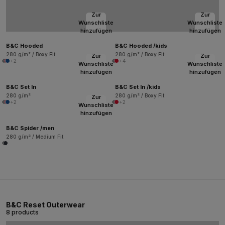
Zur
Zur
Wunschliste
Wunschliste
hinzufügen
hinzufügen
B&C Hooded
B&C Hooded /kids
280 g/m² / Boxy Fit
280 g/m² / Boxy Fit
Zur
Zur
+2
+4
Wunschliste
Wunschliste
hinzufügen
hinzufügen
B&C Set In
B&C Set In /kids
280 g/m²
280 g/m² / Boxy Fit
Zur
+2
+2
Wunschliste
hinzufügen
B&C Spider /men
280 g/m² / Medium Fit
B&C Reset Outerwear
8 products