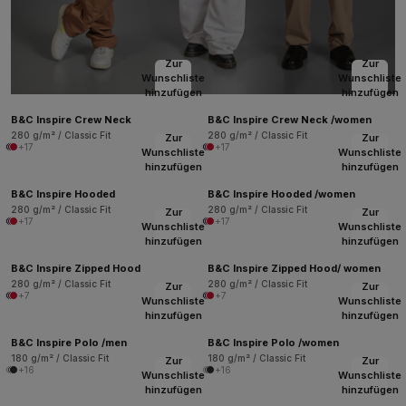
Zur
Zur
Wunschliste
Wunschliste
hinzufügen
hinzufügen
B&C Inspire Crew Neck
B&C Inspire Crew Neck /women
280 g/m² / Classic Fit
280 g/m² / Classic Fit
Zur
Zur
+17
+17
Wunschliste
Wunschliste
hinzufügen
hinzufügen
B&C Inspire Hooded
B&C Inspire Hooded /women
280 g/m² / Classic Fit
280 g/m² / Classic Fit
Zur
Zur
+17
+17
Wunschliste
Wunschliste
hinzufügen
hinzufügen
B&C Inspire Zipped Hood
B&C Inspire Zipped Hood/ women
280 g/m² / Classic Fit
280 g/m² / Classic Fit
Zur
Zur
+7
+7
Wunschliste
Wunschliste
hinzufügen
hinzufügen
B&C Inspire Polo /men
B&C Inspire Polo /women
180 g/m² / Classic Fit
180 g/m² / Classic Fit
Zur
Zur
+16
+16
Wunschliste
Wunschliste
hinzufügen
hinzufügen