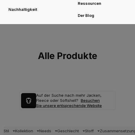
Ressourcen
Nachhaltigkeit
Der Blog
Alle Produkte
Auf der Suche nach mehr Jacken,
Fleece oder Softshell?
Besuchen
Sie unsere entsprechende Website
Stil
Kollektion
Needs
Geschlecht
Stoff
Zusammensetzun