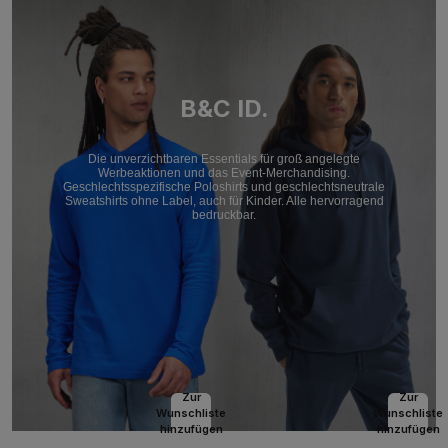
B&C ID.
Die unverzichtbaren Essentials für groß angelegte
Werbeaktionen und das Event-Merchandising.
Geschlechtsspezifische Poloshirts und geschlechtsneutrale
Sweatshirts ohne Label, auch für Kinder. Alle hervorragend
bedruckbar.
Zur
Zur
Wunschliste
Wunschliste
hinzufügen
hinzufügen