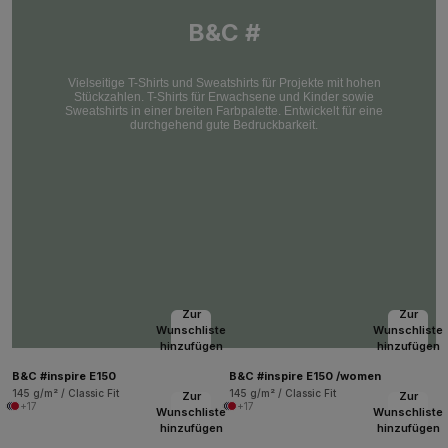
B&C #
Vielseitige T-Shirts und Sweatshirts für Projekte mit hohen
Stückzahlen. T-Shirts für Erwachsene und Kinder sowie
Sweatshirts in einer breiten Farbpalette. Entwickelt für eine
durchgehend gute Bedruckbarkeit.
Zur
Zur
Wunschliste
Wunschliste
hinzufügen
hinzufügen
B&C #inspire E150
B&C #inspire E150 /women
145 g/m² / Classic Fit
145 g/m² / Classic Fit
Zur
Zur
+17
+17
Wunschliste
Wunschliste
hinzufügen
hinzufügen