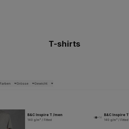
T-shirts
Farben
Grösse
Gewicht
B&C Inspire T /men
B&C Inspire 
+14
140 g/m² / Fitted
140 g/m² / Fitted