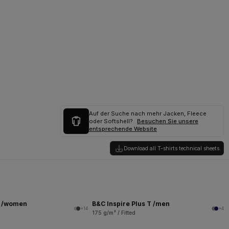
Auf der Suche nach mehr Jacken, Fleece
oder Softshell?
Besuchen Sie unsere
entsprechende Website
Download all T-shirts technical sheets
T /women
B&C Inspire Plus T /men
+14
+4
175 g/m² / Fitted