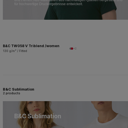
für hochwertige Druckergebnisse entwickelt.
B&C TW058 V Triblend /women
+2
130 g/m² / Fitted
B&C Sublimation
2 products
B&C Sublimation