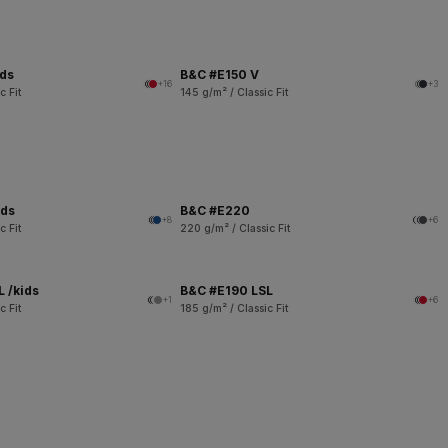
ids
B&C #E150 V
+16
+3
c Fit
145 g/m² / Classic Fit
ids
B&C #E220
+8
+6
c Fit
220 g/m² / Classic Fit
 /kids
B&C #E190 LSL
+1
+6
c Fit
185 g/m² / Classic Fit