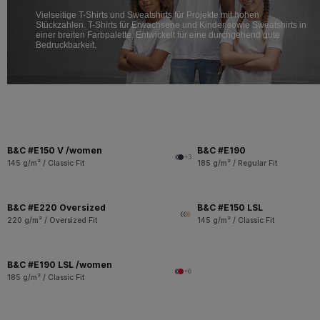
Vielseitige T-Shirts und Sweatshirts für Projekte mit hohen
Stückzahlen. T-Shirts für Erwachsene und Kinder sowie Sweatshirts in
einer breiten Farbpalette. Entwickelt für eine durchgehend gute
Bedruckbarkeit.
B&C #E150 V /women
B&C #E190
+3
145 g/m² / Classic Fit
185 g/m² / Regular Fit
B&C #E220 Oversized
B&C #E150 LSL
220 g/m² / Oversized Fit
145 g/m² / Classic Fit
B&C #E190 LSL /women
+6
185 g/m² / Classic Fit