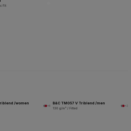
l
c Fit
riblend /women
B&C TM057 V Triblend /men
+6
+2
130 g/m² / Fitted