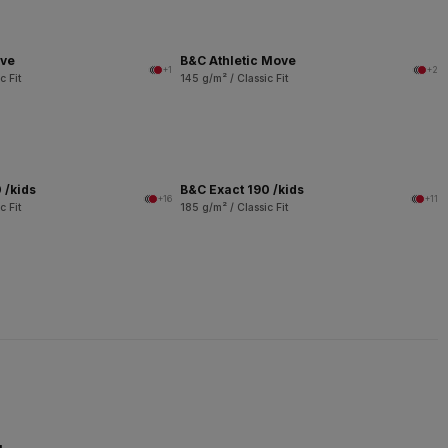
ove
B&C Athletic Move
+1
+2
c Fit
145 g/m² / Classic Fit
 /kids
B&C Exact 190 /kids
+16
+11
c Fit
185 g/m² / Classic Fit