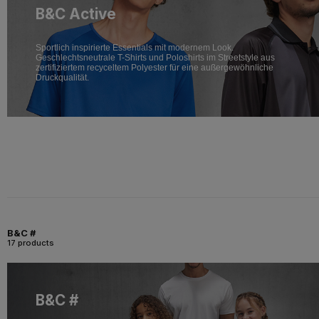
B&C Active
Sportlich inspirierte Essentials mit modernem Look.
Geschlechtsneutrale T-Shirts und Poloshirts im Streetstyle aus
zertifiziertem recyceltem Polyester für eine außergewöhnliche
Druckqualität.
B&C #
17 products
B&C #