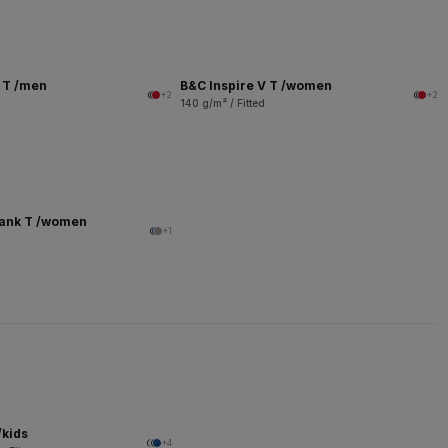
V T /men
B&C Inspire V T /women
+2
+2
140 g/m² / Fitted
Tank T /women
+1
/kids
+4