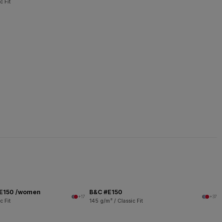
c Fit
 E150 /women
B&C #E150
+17
+37
c Fit
145 g/m² / Classic Fit