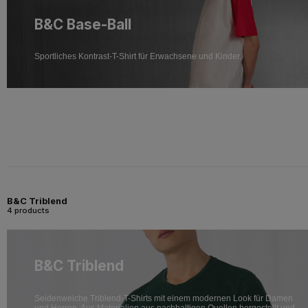
B&C Base-Ball
Sportliches Kontrast-T-Shirt für Erwachsene und Kinder.
B&C Triblend
4 products
B&C Triblend
Seidenweiche Triblend-T-Shirts mit einem modernen Look für Damen
und Herren. Aus Materialien aus nachhaltigen Quellen hergestellt und