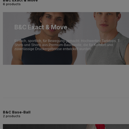
B&C Exact & Move
6 products
B&C Exact & Move
Einfach, sportlich, für Bewegung gemacht. Hochwertige Tanktops, T-
Shirts und Shorts aus Premium-Baumwolle, die für Komfort und
zuverlässige Druckergebnisse entwickelt wurden.
B&C Base-Ball
2 products