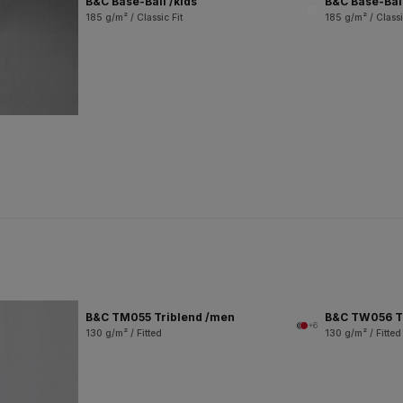
B&C Base-Ball /kids
B&C Base-Bal
185 g/m² / Classic Fit
185 g/m² / Classi
B&C TM055 Triblend /men
B&C TW056 T
+6
130 g/m² / Fitted
130 g/m² / Fitted