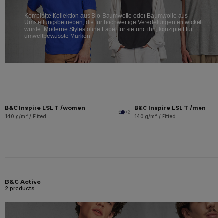
Komplette Kollektion aus Bio-Baumwolle oder Baumwolle aus
Umstellungsbetrieben, die für hochwertige Veredelungen entwickelt
wurde. Moderne Styles ohne Label für sie und ihn, konzipiert für
umweltbewusste Marken.
B&C Inspire LSL T /women
B&C Inspire LSL T /men
+2
140 g/m² / Fitted
140 g/m² / Fitted
B&C Active
2 products