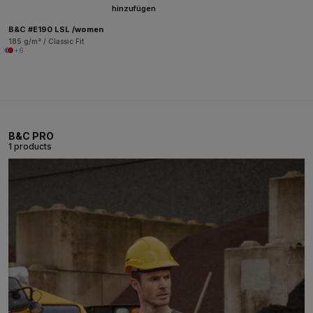
hinzufügen
B&C #E190 LSL /women
185 g/m² / Classic Fit
+6
B&C PRO
1 products