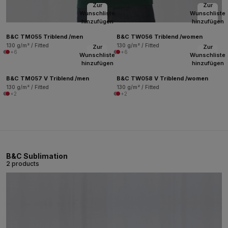
Zur
Zur
Wunschliste
Wunschliste
hinzufügen
hinzufügen
B&C TM055 Triblend /men
B&C TW056 Triblend /women
130 g/m² / Fitted
130 g/m² / Fitted
Zur
Zur
+6
+6
Wunschliste
Wunschliste
hinzufügen
hinzufügen
B&C TM057 V Triblend /men
B&C TW058 V Triblend /women
130 g/m² / Fitted
130 g/m² / Fitted
+2
+2
B&C Sublimation
2 products