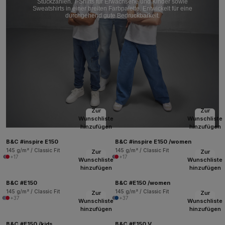
Stückzahlen. T-Shirts für Erwachsene und Kinder sowie
Sweatshirts in einer breiten Farbpalette. Entwickelt für eine
durchgehend gute Bedruckbarkeit.
Zur
Zur
Wunschliste
Wunschliste
hinzufügen
hinzufügen
B&C #inspire E150
B&C #inspire E150 /women
145 g/m² / Classic Fit
145 g/m² / Classic Fit
Zur
Zur
+17
+17
Wunschliste
Wunschliste
hinzufügen
hinzufügen
B&C #E150
B&C #E150 /women
145 g/m² / Classic Fit
145 g/m² / Classic Fit
Zur
Zur
+37
+37
Wunschliste
Wunschliste
hinzufügen
hinzufügen
B&C #E150 /kids
B&C #E150 V