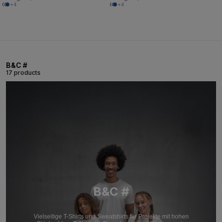
+4
+4
B&C #
17 products
B&C #
Vielseitige T-Shirts und Sweatshirts für Projekte mit hohen