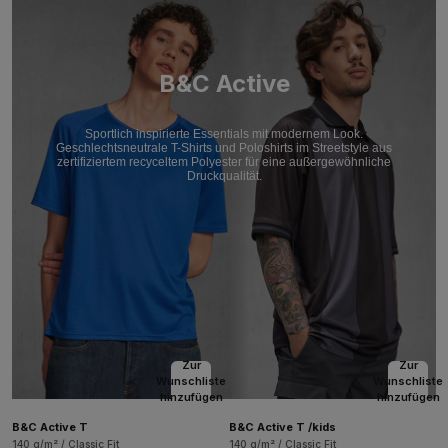
B&C Active
Sportlich inspirierte Essentials mit modernem Look.
Geschlechtsneutrale T-Shirts und Poloshirts im Streetstyle aus
zertifiziertem recyceltem Polyester für eine außergewöhnliche
Druckqualität.
Zur
Zur
Wunschliste
Wunschliste
hinzufügen
hinzufügen
B&C Active T
B&C Active T /kids
140 g/m² / Classic Fit
140 g/m² / Classic Fit