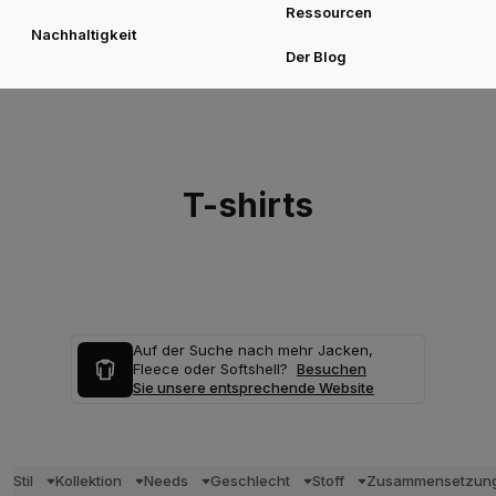
Ressourcen
Nachhaltigkeit
Der Blog
T-shirts
Auf der Suche nach mehr Jacken,
Fleece oder Softshell?
Besuchen
Sie unsere entsprechende Website
Stil
Kollektion
Needs
Geschlecht
Stoff
Zusammensetzun