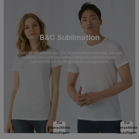
B&C Sublimation
T-Shirt für sie und ihn aus 100 % recyceltem Polyester, das sich
ideal für den professionellen Sublimationsdruck eignet.
Optimiert für hochauflösende Druckergebnisse.
Zur
Zur
Wunschliste
Wunschliste
hinzufügen
hinzufügen