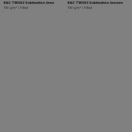
B&C TM062 Sublimation /men
B&C TW063 Sublimation /women
140 g/m² / Fitted
140 g/m² / Fitted