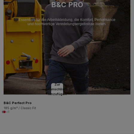
B&C PRO
Essentials für die Arbeitskleidung, die Komfort, Performance
und hochwertige Veredelungsergebnisse bieten.
Zur
Wunschliste
hinzufügen
B&C Perfect Pro
185 g/m² / Classic Fit
+1