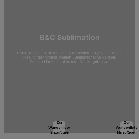
B&C Sublimation
T-Shirt für sie und ihn aus 100 % recyceltem Polyester, das sich
ideal für den professionellen Sublimationsdruck eignet.
Optimiert für hochauflösende Druckergebnisse.
Zur
Zur
Wunschliste
Wunschliste
hinzufügen
hinzufügen