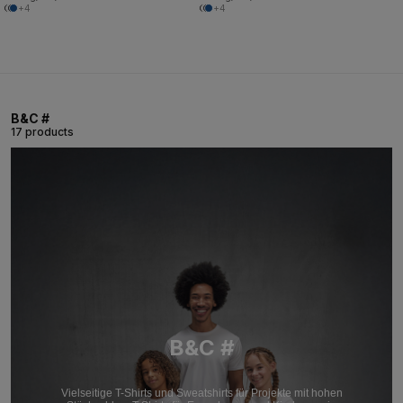
+4
+4
B&C #
17 products
B&C #
Vielseitige T-Shirts und Sweatshirts für Projekte mit hohen