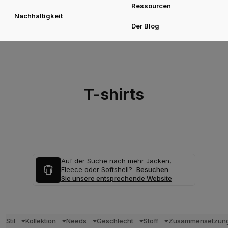
Ressourcen
Nachhaltigkeit
Der Blog
T-shirts
Auf der Suche nach mehr Jacken,
Fleece oder Softshell?
Besuchen
Sie unsere entsprechende Website
Stil
Kollektion
Needs
Geschlecht
Stoff
Zusammensetzun