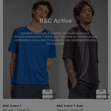
B&C Active
Sportlich inspirierte Essentials mit modernem Look.
Geschlechtsneutrale T-Shirts und Poloshirts im Streetstyle aus
zertifiziertem recyceltem Polyester für eine außergewöhnliche
Druckqualität.
Zur
Zur
Wunschliste
Wunschliste
hinzufügen
hinzufügen
B&C Active T
B&C Active T /kids
140 g/m² / Classic Fit
140 g/m² / Classic Fit