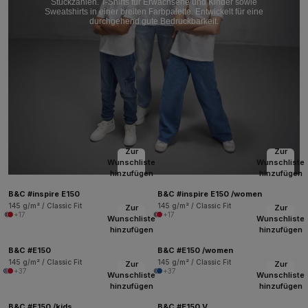
Stückzahlen. T-Shirts für Erwachsene und Kinder sowie
Sweatshirts in einer breiten Farbpalette. Entwickelt für eine
durchgehend gute Bedruckbarkeit.
Zur
Zur
Wunschliste
Wunschliste
hinzufügen
hinzufügen
B&C #inspire E150
B&C #inspire E150 /women
145 g/m² / Classic Fit
145 g/m² / Classic Fit
Zur
Zur
+17
+17
Wunschliste
Wunschliste
hinzufügen
hinzufügen
B&C #E150
B&C #E150 /women
145 g/m² / Classic Fit
145 g/m² / Classic Fit
Zur
Zur
+37
+37
Wunschliste
Wunschliste
hinzufügen
hinzufügen
B&C #E150 /kids
B&C #E150 V