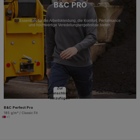
B&C PRO
Essentials für die Arbeitskleidung, die Komfort, Performance
und hochwertige Veredelungsergebnisse bieten.
Zur
Wunschliste
hinzufügen
B&C Perfect Pro
185 g/m² / Classic Fit
+1