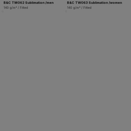
B&C TM062 Sublimation /men
B&C TW063 Sublimation /women
140 g/m² / Fitted
140 g/m² / Fitted