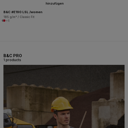
hinzufügen
B&C #E190 LSL /women
185 g/m² / Classic Fit
+6
B&C PRO
1 products