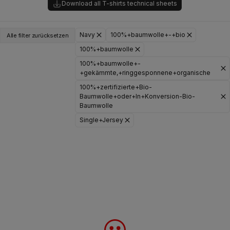
Download all T-shirts technical sheets
Navy
100%+baumwolle+-+bio
Alle filter zurücksetzen
100%+baumwolle
100%+baumwolle+-
+gekämmte,+ringgesponnene+organische
100%+zertifizierte+Bio-
Baumwolle+oder+In+Konversion-Bio-
Baumwolle
Single+Jersey