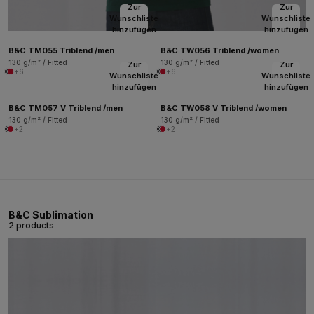
Zur
Zur
Wunschliste
Wunschliste
hinzufügen
hinzufügen
B&C TM055 Triblend /men
B&C TW056 Triblend /women
130 g/m² / Fitted
130 g/m² / Fitted
Zur
Zur
+6
+6
Wunschliste
Wunschliste
hinzufügen
hinzufügen
B&C TM057 V Triblend /men
B&C TW058 V Triblend /women
130 g/m² / Fitted
130 g/m² / Fitted
+2
+2
B&C Sublimation
2 products