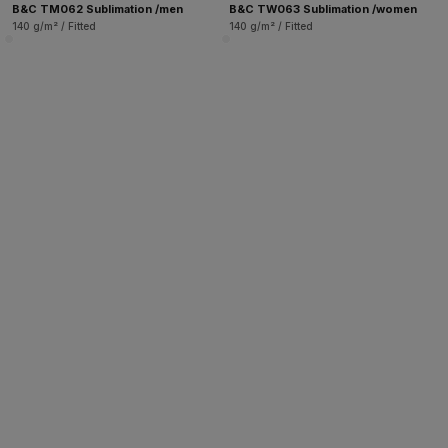
B&C TM062 Sublimation /men
B&C TW063 Sublimation /women
140 g/m² / Fitted
140 g/m² / Fitted