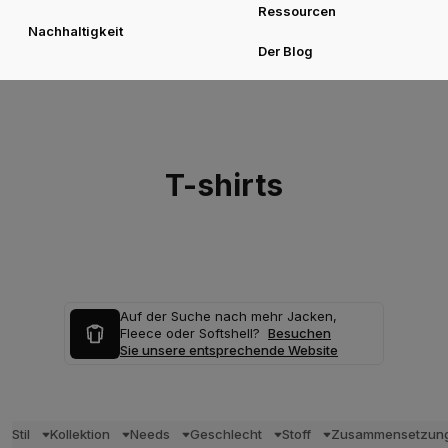
Ressourcen
Nachhaltigkeit
Der Blog
T-shirts
Auf der Suche nach mehr Jacken,
Fleece oder Softshell?
Besuchen
Sie unsere entsprechende Website
Stil
Kollektion
Needs
Geschlecht
Stoff
Zusammensetzun