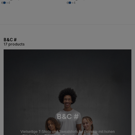
+4
+4
B&C #
17 products
B&C #
Vielseitige T-Shirts und Sweatshirts für Projekte mit hohen