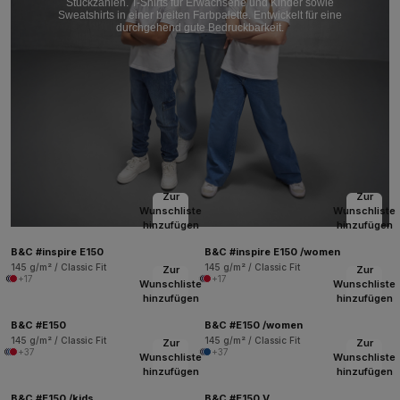
Stückzahlen. T-Shirts für Erwachsene und Kinder sowie
Sweatshirts in einer breiten Farbpalette. Entwickelt für eine
durchgehend gute Bedruckbarkeit.
Zur
Zur
Wunschliste
Wunschliste
hinzufügen
hinzufügen
B&C #inspire E150
B&C #inspire E150 /women
145 g/m² / Classic Fit
145 g/m² / Classic Fit
Zur
Zur
+17
+17
Wunschliste
Wunschliste
hinzufügen
hinzufügen
B&C #E150
B&C #E150 /women
145 g/m² / Classic Fit
145 g/m² / Classic Fit
Zur
Zur
+37
+37
Wunschliste
Wunschliste
hinzufügen
hinzufügen
B&C #E150 /kids
B&C #E150 V