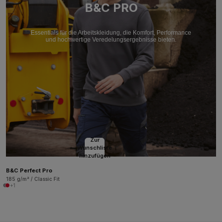
B&C PRO
Essentials für die Arbeitskleidung, die Komfort, Performance
und hochwertige Veredelungsergebnisse bieten.
Zur
Wunschliste
hinzufügen
B&C Perfect Pro
185 g/m² / Classic Fit
+1