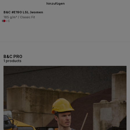
hinzufügen
B&C #E190 LSL /women
185 g/m² / Classic Fit
+6
B&C PRO
1 products