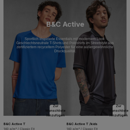
B&C Active
Sportlich inspirierte Essentials mit modernem Look.
Geschlechtsneutrale T-Shirts und Poloshirts im Streetstyle aus
zertifiziertem recyceltem Polyester für eine außergewöhnliche
Druckqualität.
Zur
Zur
Wunschliste
Wunschliste
hinzufügen
hinzufügen
B&C Active T
B&C Active T /kids
140 g/m² / Classic Fit
140 g/m² / Classic Fit