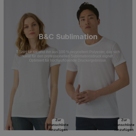
B&C Sublimation
T-Shirt für sie und ihn aus 100 % recyceltem Polyester, das sich
ideal für den professionellen Sublimationsdruck eignet.
Optimiert für hochauflösende Druckergebnisse.
Zur
Zur
Wunschliste
Wunschliste
hinzufügen
hinzufügen