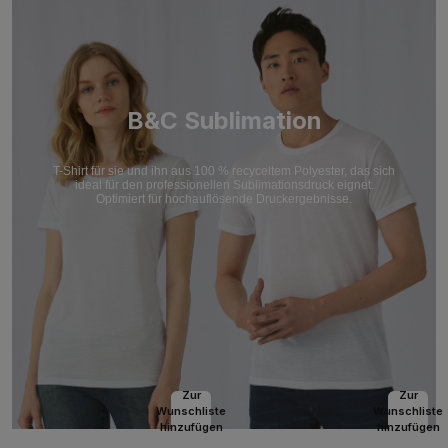
B&C Sublimation
T-Shirt für sie und ihn aus 100 % recyceltem Polyester, das sich
ideal für den professionellen Sublimationsdruck eignet.
Optimiert für hochauflösende Druckergebnisse.
Zur
Zur
Wunschliste
Wunschliste
hinzufügen
hinzufügen