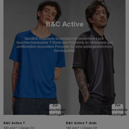
B&C Active
Sportlich inspirierte Essentials mit modernem Look.
Geschlechtsneutrale T-Shirts und Poloshirts im Streetstyle aus
zertifiziertem recyceltem Polyester für eine außergewöhnliche
Druckqualität.
Zur
Zur
Wunschliste
Wunschliste
hinzufügen
hinzufügen
B&C Active T
B&C Active T /kids
140 g/m² / Classic Fit
140 g/m² / Classic Fit