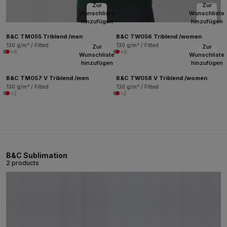
Zur
Zur
Wunschliste
Wunschliste
hinzufügen
hinzufügen
B&C TM055 Triblend /men
B&C TW056 Triblend /women
130 g/m² / Fitted
130 g/m² / Fitted
Zur
Zur
+6
+6
Wunschliste
Wunschliste
hinzufügen
hinzufügen
B&C TM057 V Triblend /men
B&C TW058 V Triblend /women
130 g/m² / Fitted
130 g/m² / Fitted
+2
+2
B&C Sublimation
2 products