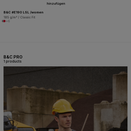
hinzufügen
B&C #E190 LSL /women
185 g/m² / Classic Fit
+6
B&C PRO
1 products