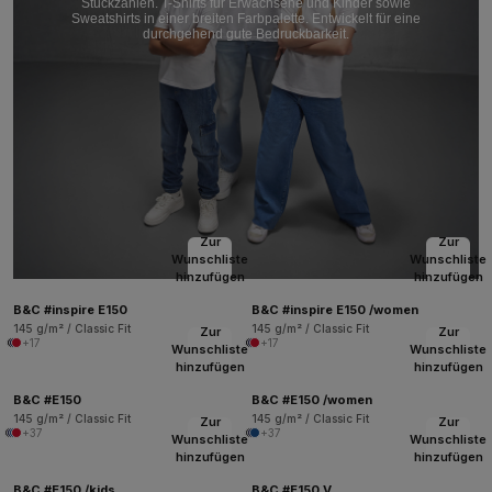
Stückzahlen. T-Shirts für Erwachsene und Kinder sowie
Sweatshirts in einer breiten Farbpalette. Entwickelt für eine
durchgehend gute Bedruckbarkeit.
Zur
Zur
Wunschliste
Wunschliste
hinzufügen
hinzufügen
B&C #inspire E150
B&C #inspire E150 /women
145 g/m² / Classic Fit
145 g/m² / Classic Fit
Zur
Zur
+17
+17
Wunschliste
Wunschliste
hinzufügen
hinzufügen
B&C #E150
B&C #E150 /women
145 g/m² / Classic Fit
145 g/m² / Classic Fit
Zur
Zur
+37
+37
Wunschliste
Wunschliste
hinzufügen
hinzufügen
B&C #E150 /kids
B&C #E150 V