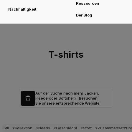
Ressourcen
Nachhaltigkeit
Der Blog
T-shirts
Auf der Suche nach mehr Jacken,
Fleece oder Softshell?
Besuchen
Sie unsere entsprechende Website
Stil
Kollektion
Needs
Geschlecht
Stoff
Zusammensetzun