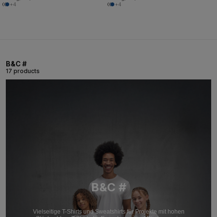
+4
+4
B&C #
17 products
B&C #
Vielseitige T-Shirts und Sweatshirts für Projekte mit hohen