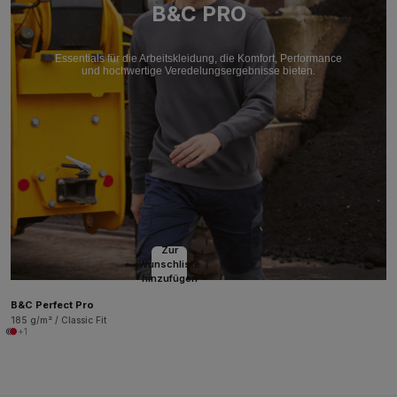
B&C PRO
Essentials für die Arbeitskleidung, die Komfort, Performance
und hochwertige Veredelungsergebnisse bieten.
Zur
Wunschliste
hinzufügen
B&C Perfect Pro
185 g/m² / Classic Fit
+1