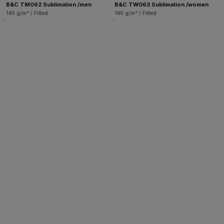
B&C TM062 Sublimation /men
B&C TW063 Sublimation /women
140 g/m² / Fitted
140 g/m² / Fitted