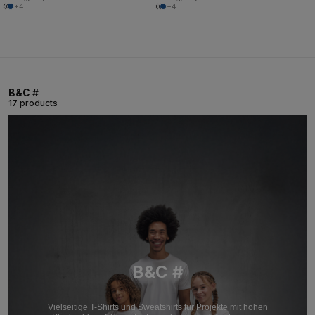
+4
+4
B&C #
17 products
B&C #
Vielseitige T-Shirts und Sweatshirts für Projekte mit hohen