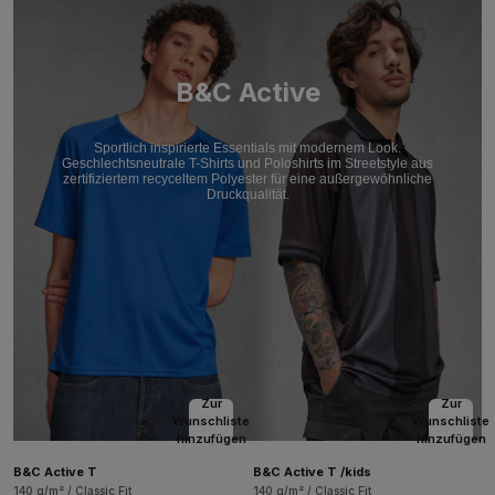
B&C Active
Sportlich inspirierte Essentials mit modernem Look.
Geschlechtsneutrale T-Shirts und Poloshirts im Streetstyle aus
zertifiziertem recyceltem Polyester für eine außergewöhnliche
Druckqualität.
Zur
Zur
Wunschliste
Wunschliste
hinzufügen
hinzufügen
B&C Active T
B&C Active T /kids
140 g/m² / Classic Fit
140 g/m² / Classic Fit