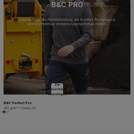
B&C PRO
Essentials für die Arbeitskleidung, die Komfort, Performance
und hochwertige Veredelungsergebnisse bieten.
Zur
Wunschliste
hinzufügen
B&C Perfect Pro
185 g/m² / Classic Fit
+1