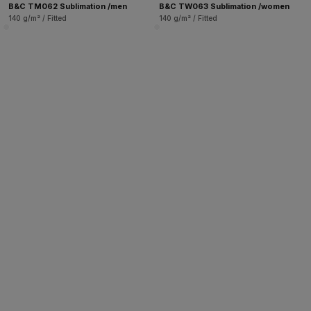
B&C TM062 Sublimation /men
B&C TW063 Sublimation /women
140 g/m² / Fitted
140 g/m² / Fitted