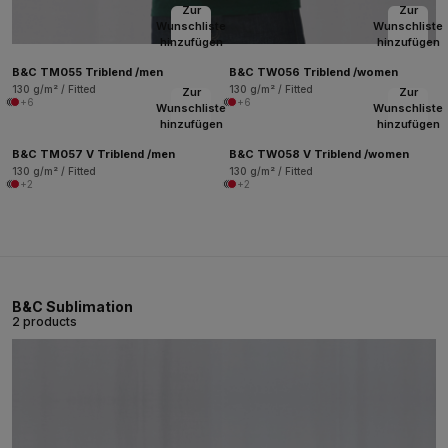
Zur
Zur
Wunschliste
Wunschliste
hinzufügen
hinzufügen
B&C TM055 Triblend /men
B&C TW056 Triblend /women
130 g/m² / Fitted
130 g/m² / Fitted
Zur
Zur
+6
+6
Wunschliste
Wunschliste
hinzufügen
hinzufügen
B&C TM057 V Triblend /men
B&C TW058 V Triblend /women
130 g/m² / Fitted
130 g/m² / Fitted
+2
+2
B&C Sublimation
2 products