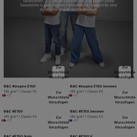
Stückzahlen. T-Shirts für Erwachsene und Kinder sowie
Sweatshirts in einer breiten Farbpalette. Entwickelt für eine
durchgehend gute Bedruckbarkeit.
Zur
Zur
Wunschliste
Wunschliste
hinzufügen
hinzufügen
B&C #inspire E150
B&C #inspire E150 /women
145 g/m² / Classic Fit
145 g/m² / Classic Fit
Zur
Zur
+17
+17
Wunschliste
Wunschliste
hinzufügen
hinzufügen
B&C #E150
B&C #E150 /women
145 g/m² / Classic Fit
145 g/m² / Classic Fit
Zur
Zur
+37
+37
Wunschliste
Wunschliste
hinzufügen
hinzufügen
B&C #E150 /kids
B&C #E150 V