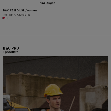
hinzufügen
B&C #E190 LSL /women
185 g/m² / Classic Fit
+6
B&C PRO
1 products