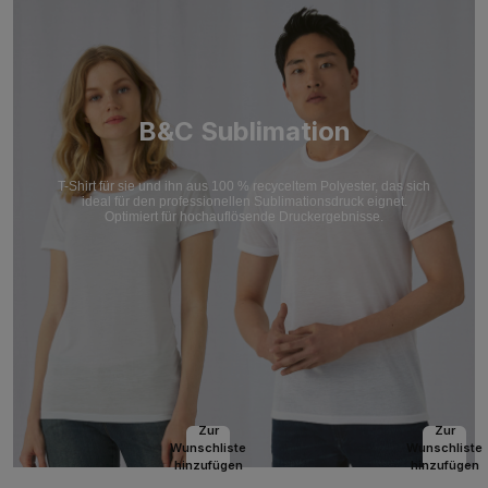
B&C Sublimation
T-Shirt für sie und ihn aus 100 % recyceltem Polyester, das sich
ideal für den professionellen Sublimationsdruck eignet.
Optimiert für hochauflösende Druckergebnisse.
Zur
Zur
Wunschliste
Wunschliste
hinzufügen
hinzufügen