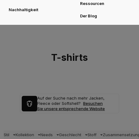
Ressourcen
Nachhaltigkeit
Der Blog
T-shirts
Auf der Suche nach mehr Jacken,
Fleece oder Softshell?
Besuchen
Sie unsere entsprechende Website
Stil
Kollektion
Needs
Geschlecht
Stoff
Zusammensetzun