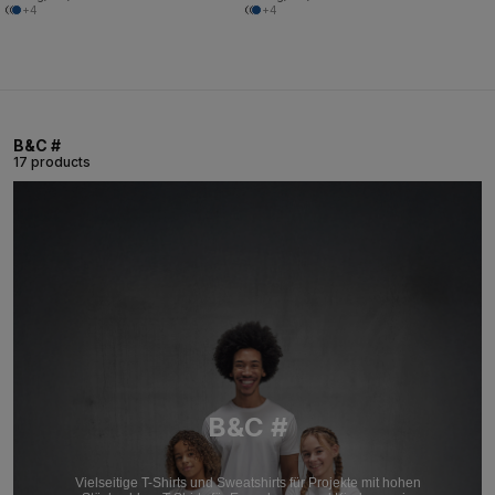
+4
+4
B&C #
17 products
B&C #
Vielseitige T-Shirts und Sweatshirts für Projekte mit hohen