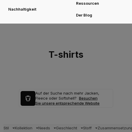
Ressourcen
Nachhaltigkeit
Der Blog
T-shirts
Auf der Suche nach mehr Jacken,
Fleece oder Softshell?
Besuchen
Sie unsere entsprechende Website
Stil
Kollektion
Needs
Geschlecht
Stoff
Zusammensetzun