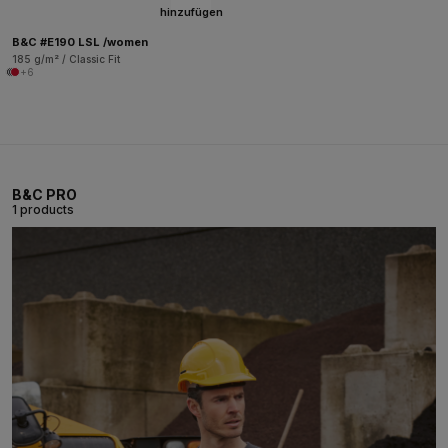
hinzufügen
B&C #E190 LSL /women
185 g/m² / Classic Fit
+6
B&C PRO
1 products