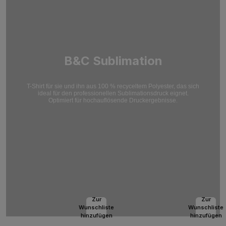
B&C Sublimation
T-Shirt für sie und ihn aus 100 % recyceltem Polyester, das sich
ideal für den professionellen Sublimationsdruck eignet.
Optimiert für hochauflösende Druckergebnisse.
Zur
Zur
Wunschliste
Wunschliste
hinzufügen
hinzufügen