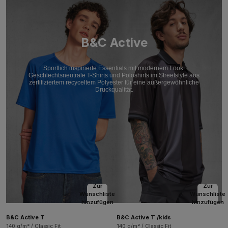
B&C Active
Sportlich inspirierte Essentials mit modernem Look.
Geschlechtsneutrale T-Shirts und Poloshirts im Streetstyle aus
zertifiziertem recyceltem Polyester für eine außergewöhnliche
Druckqualität.
Zur
Zur
Wunschliste
Wunschliste
hinzufügen
hinzufügen
B&C Active T
B&C Active T /kids
140 g/m² / Classic Fit
140 g/m² / Classic Fit