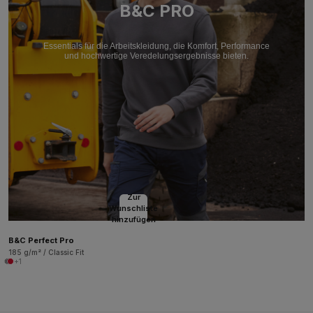
B&C PRO
Essentials für die Arbeitskleidung, die Komfort, Performance
und hochwertige Veredelungsergebnisse bieten.
Zur
Wunschliste
hinzufügen
B&C Perfect Pro
185 g/m² / Classic Fit
+1