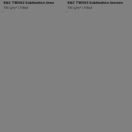
B&C TM062 Sublimation /men
B&C TW063 Sublimation /women
140 g/m² / Fitted
140 g/m² / Fitted