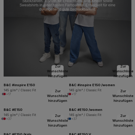
Stückzahlen. T-Shirts für Erwachsene und Kinder sowie
Sweatshirts in einer breiten Farbpalette. Entwickelt für eine
durchgehend gute Bedruckbarkeit.
Zur
Zur
Wunschliste
Wunschliste
hinzufügen
hinzufügen
B&C #inspire E150
B&C #inspire E150 /women
145 g/m² / Classic Fit
145 g/m² / Classic Fit
Zur
Zur
+17
+17
Wunschliste
Wunschliste
hinzufügen
hinzufügen
B&C #E150
B&C #E150 /women
145 g/m² / Classic Fit
145 g/m² / Classic Fit
Zur
Zur
+37
+37
Wunschliste
Wunschliste
hinzufügen
hinzufügen
B&C #E150 /kids
B&C #E150 V