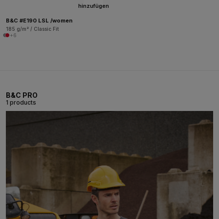
hinzufügen
B&C #E190 LSL /women
185 g/m² / Classic Fit
+6
B&C PRO
1 products