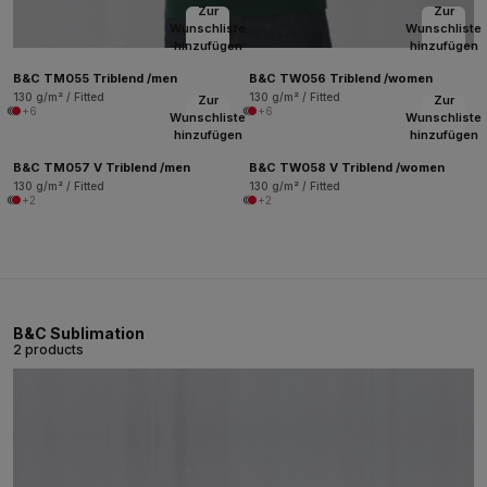
Zur
Zur
Wunschliste
Wunschliste
hinzufügen
hinzufügen
B&C TM055 Triblend /men
B&C TW056 Triblend /women
130 g/m² / Fitted
130 g/m² / Fitted
Zur
Zur
+6
+6
Wunschliste
Wunschliste
hinzufügen
hinzufügen
B&C TM057 V Triblend /men
B&C TW058 V Triblend /women
130 g/m² / Fitted
130 g/m² / Fitted
+2
+2
B&C Sublimation
2 products