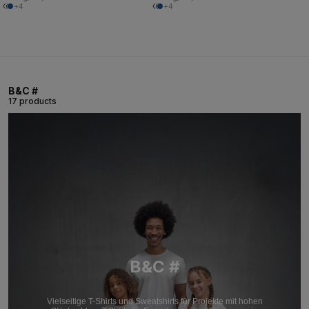
+4
+4
B&C #
17 products
B&C #
Vielseitige T-Shirts und Sweatshirts für Projekte mit hohen