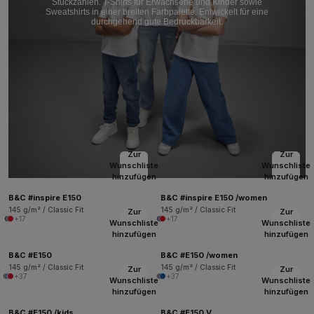
Stückzahlen. T-Shirts für Erwachsene und Kinder sowie
Sweatshirts in einer breiten Farbpalette. Entwickelt für eine
durchgehend gute Bedruckbarkeit.
Zur
Zur
Wunschliste
Wunschliste
hinzufügen
hinzufügen
B&C #inspire E150
B&C #inspire E150 /women
145 g/m² / Classic Fit
145 g/m² / Classic Fit
Zur
Zur
+17
+17
Wunschliste
Wunschliste
hinzufügen
hinzufügen
B&C #E150
B&C #E150 /women
145 g/m² / Classic Fit
145 g/m² / Classic Fit
Zur
Zur
+37
+37
Wunschliste
Wunschliste
hinzufügen
hinzufügen
B&C #E150 /kids
B&C #E150 V