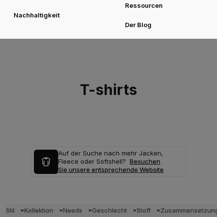
Ressourcen
Nachhaltigkeit
Der Blog
T-shirts
Auf der Suche nach mehr Jacken,
Fleece oder Softshell?
Besuchen
Sie unsere entsprechende Website
Stil
Kollektion
Needs
Geschlecht
Stoff
Zusammensetzun