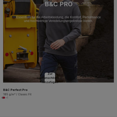
B&C PRO
Essentials für die Arbeitskleidung, die Komfort, Performance
und hochwertige Veredelungsergebnisse bieten.
Zur
Wunschliste
hinzufügen
B&C Perfect Pro
185 g/m² / Classic Fit
+1