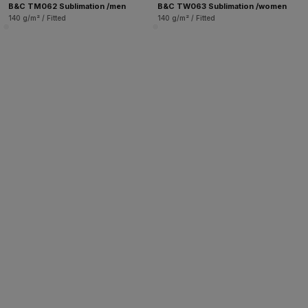
B&C TM062 Sublimation /men
B&C TW063 Sublimation /women
140 g/m² / Fitted
140 g/m² / Fitted