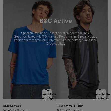
B&C Active
Sportlich inspirierte Essentials mit modernem Look.
Geschlechtsneutrale T-Shirts und Poloshirts im Streetstyle aus
zertifiziertem recyceltem Polyester für eine außergewöhnliche
Druckqualität.
Zur
Zur
Wunschliste
Wunschliste
hinzufügen
hinzufügen
B&C Active T
B&C Active T /kids
140 g/m² / Classic Fit
140 g/m² / Classic Fit