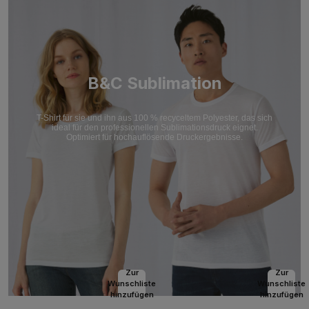
B&C Sublimation
T-Shirt für sie und ihn aus 100 % recyceltem Polyester, das sich
ideal für den professionellen Sublimationsdruck eignet.
Optimiert für hochauflösende Druckergebnisse.
Zur
Zur
Wunschliste
Wunschliste
hinzufügen
hinzufügen