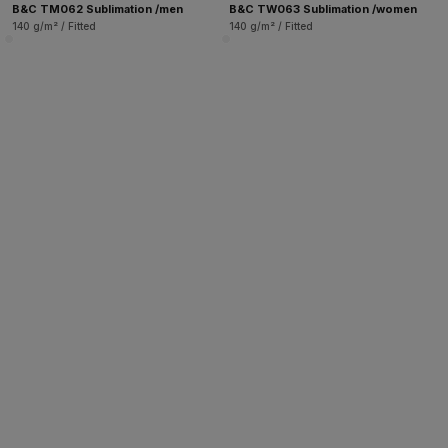
B&C TM062 Sublimation /men
B&C TW063 Sublimation /women
140 g/m² / Fitted
140 g/m² / Fitted