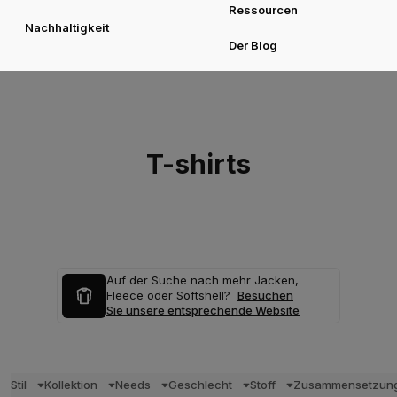
Ressourcen
Nachhaltigkeit
Der Blog
T-shirts
Auf der Suche nach mehr Jacken,
Fleece oder Softshell?
Besuchen
Sie unsere entsprechende Website
Stil
Kollektion
Needs
Geschlecht
Stoff
Zusammensetzun