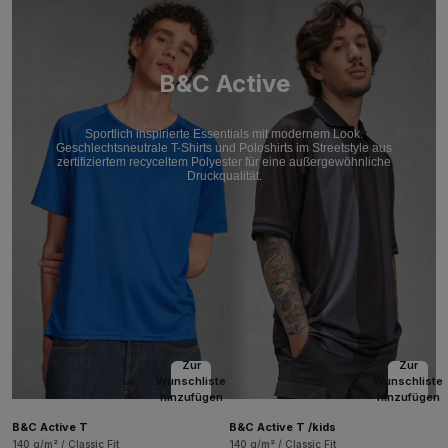
B&C Active
Sportlich inspirierte Essentials mit modernem Look.
Geschlechtsneutrale T-Shirts und Poloshirts im Streetstyle aus
zertifiziertem recyceltem Polyester für eine außergewöhnliche
Druckqualität.
Zur
Zur
Wunschliste
Wunschliste
hinzufügen
hinzufügen
B&C Active T
B&C Active T /kids
140 g/m² / Classic Fit
140 g/m² / Classic Fit