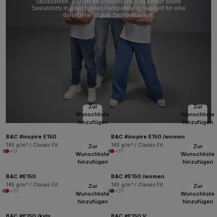
Stückzahlen. T-Shirts für Erwachsene und Kinder sowie
Sweatshirts in einer breiten Farbpalette. Entwickelt für eine
durchgehend gute Bedruckbarkeit.
Zur
Zur
Wunschliste
Wunschliste
hinzufügen
hinzufügen
B&C #inspire E150
B&C #inspire E150 /women
145 g/m² / Classic Fit
145 g/m² / Classic Fit
Zur
Zur
+17
+17
Wunschliste
Wunschliste
hinzufügen
hinzufügen
B&C #E150
B&C #E150 /women
145 g/m² / Classic Fit
145 g/m² / Classic Fit
Zur
Zur
+37
+37
Wunschliste
Wunschliste
hinzufügen
hinzufügen
B&C #E150 /kids
B&C #E150 V