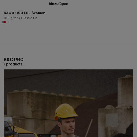
hinzufügen
B&C #E190 LSL /women
185 g/m² / Classic Fit
+6
B&C PRO
1 products