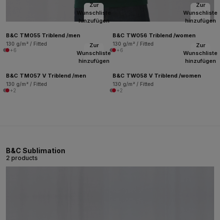
Zur
Zur
Wunschliste
Wunschliste
hinzufügen
hinzufügen
B&C TM055 Triblend /men
B&C TW056 Triblend /women
130 g/m² / Fitted
130 g/m² / Fitted
Zur
Zur
+6
+6
Wunschliste
Wunschliste
hinzufügen
hinzufügen
B&C TM057 V Triblend /men
B&C TW058 V Triblend /women
130 g/m² / Fitted
130 g/m² / Fitted
+2
+2
B&C Sublimation
2 products