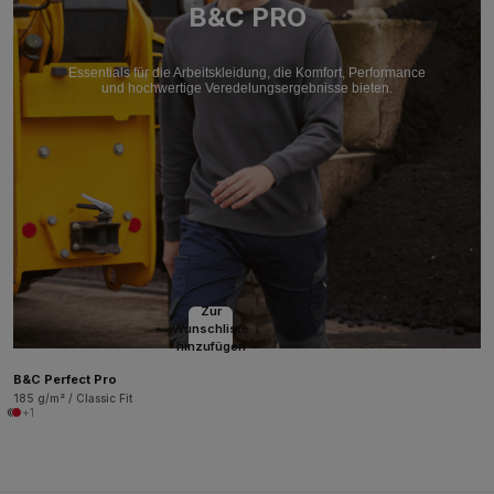
B&C PRO
Essentials für die Arbeitskleidung, die Komfort, Performance
und hochwertige Veredelungsergebnisse bieten.
Zur
Wunschliste
hinzufügen
B&C Perfect Pro
185 g/m² / Classic Fit
+1