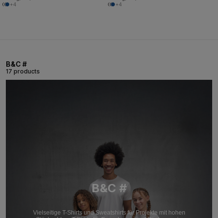
+4
+4
B&C #
17 products
B&C #
Vielseitige T-Shirts und Sweatshirts für Projekte mit hohen