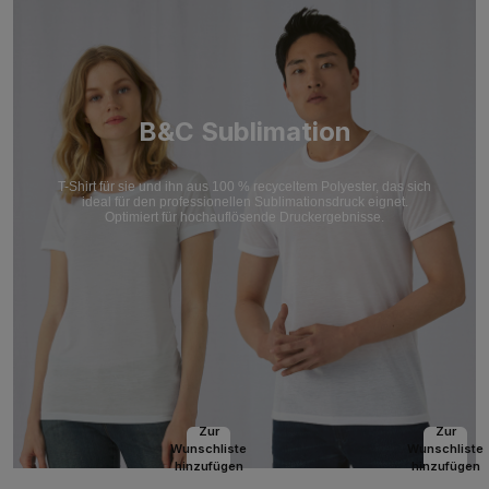
B&C Sublimation
T-Shirt für sie und ihn aus 100 % recyceltem Polyester, das sich
ideal für den professionellen Sublimationsdruck eignet.
Optimiert für hochauflösende Druckergebnisse.
Zur
Zur
Wunschliste
Wunschliste
hinzufügen
hinzufügen