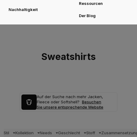
Ressourcen
Nachhaltigkeit
Der Blog
Sweatshirts
Auf der Suche nach mehr Jacken,
Fleece oder Softshell?
Besuchen
Sie unsere entsprechende Website
Stil
Kollektion
Needs
Geschlecht
Stoff
Zusammensetzun