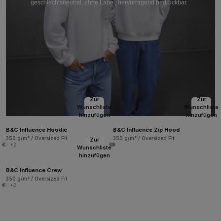
geschlechtsneutral, ohne Label, hervorragend bedruckbar.
Zur
Zur
Wunschliste
Wunschliste
hinzufügen
hinzufügen
B&C Influence Hoodie
B&C Influence Zip Hood
350 g/m² / Oversized Fit
350 g/m² / Oversized Fit
Zur
+2
Wunschliste
hinzufügen
B&C Influence Crew
350 g/m² / Oversized Fit
+2