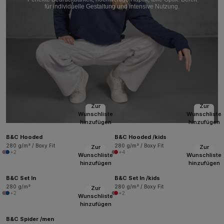
für individuelle Gestaltung und intensive Nutzung.
Zur
Zur
Wunschliste
Wunschliste
hinzufügen
hinzufügen
B&C Hooded
B&C Hooded /kids
280 g/m² / Boxy Fit
280 g/m² / Boxy Fit
Zur
Zur
+2
+4
Wunschliste
Wunschliste
hinzufügen
hinzufügen
B&C Set In
B&C Set In /kids
280 g/m²
280 g/m² / Boxy Fit
Zur
+2
+2
Wunschliste
hinzufügen
B&C Spider /men