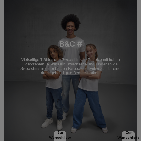
B&C #
Vielseitige T-Shirts und Sweatshirts für Projekte mit hohen
Stückzahlen. T-Shirts für Erwachsene und Kinder sowie
Sweatshirts in einer breiten Farbpalette. Entwickelt für eine
durchgehend gute Bedruckbarkeit.
Zur
Zur
Wunschliste
Wunschliste