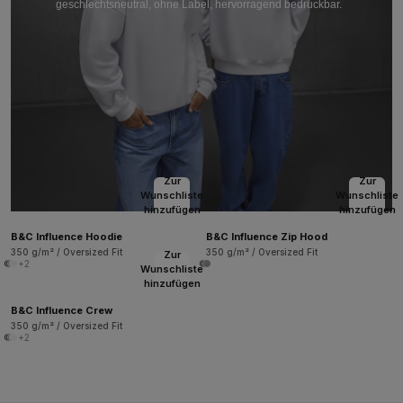
geschlechtsneutral, ohne Label, hervorragend bedruckbar.
Zur
Zur
Wunschliste
Wunschliste
hinzufügen
hinzufügen
B&C Influence Hoodie
B&C Influence Zip Hood
350 g/m² / Oversized Fit
350 g/m² / Oversized Fit
Zur
+2
Wunschliste
hinzufügen
B&C Influence Crew
350 g/m² / Oversized Fit
+2