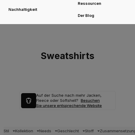
Ressourcen
Nachhaltigkeit
Der Blog
Sweatshirts
Auf der Suche nach mehr Jacken,
Fleece oder Softshell?
Besuchen
Sie unsere entsprechende Website
Stil
Kollektion
Needs
Geschlecht
Stoff
Zusammensetzun