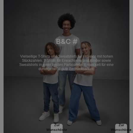
B&C #
Vielseitige T-Shirts und Sweatshirts für Projekte mit hohen
Stückzahlen. T-Shirts für Erwachsene und Kinder sowie
Sweatshirts in einer breiten Farbpalette. Entwickelt für eine
durchgehend gute Bedruckbarkeit.
Zur
Zur
Wunschliste
Wunschliste