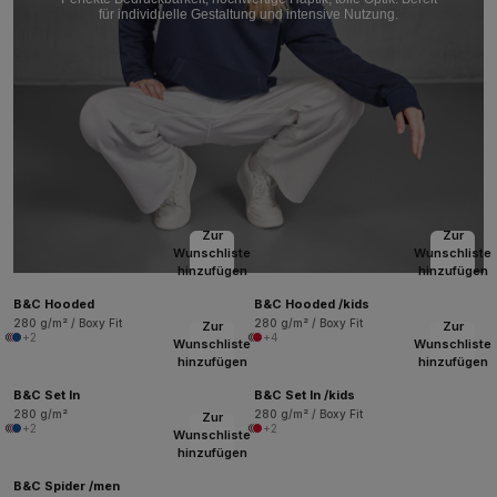
für individuelle Gestaltung und intensive Nutzung.
Zur
Zur
Wunschliste
Wunschliste
hinzufügen
hinzufügen
B&C Hooded
B&C Hooded /kids
280 g/m² / Boxy Fit
280 g/m² / Boxy Fit
Zur
Zur
+2
+4
Wunschliste
Wunschliste
hinzufügen
hinzufügen
B&C Set In
B&C Set In /kids
280 g/m²
280 g/m² / Boxy Fit
Zur
+2
+2
Wunschliste
hinzufügen
B&C Spider /men