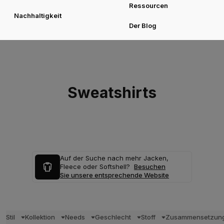
Ressourcen
Nachhaltigkeit
Der Blog
Sweatshirts
Auf der Suche nach mehr Jacken,
Fleece oder Softshell?
Besuchen
Sie unsere entsprechende Website
Stil
Kollektion
Needs
Geschlecht
Stoff
Zusammensetzun