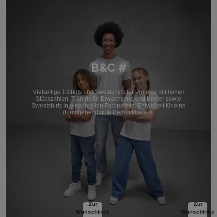
B&C #
Vielseitige T-Shirts und Sweatshirts für Projekte mit hohen
Stückzahlen. T-Shirts für Erwachsene und Kinder sowie
Sweatshirts in einer breiten Farbpalette. Entwickelt für eine
durchgehend gute Bedruckbarkeit.
Zur
Zur
Wunschliste
Wunschliste