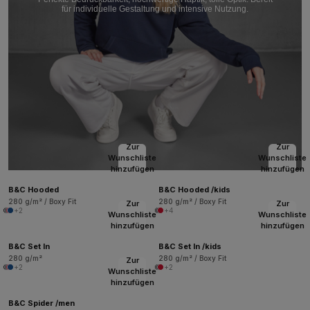
für individuelle Gestaltung und intensive Nutzung.
Zur
Zur
Wunschliste
Wunschliste
hinzufügen
hinzufügen
B&C Hooded
B&C Hooded /kids
280 g/m² / Boxy Fit
280 g/m² / Boxy Fit
Zur
Zur
+2
+4
Wunschliste
Wunschliste
hinzufügen
hinzufügen
B&C Set In
B&C Set In /kids
280 g/m²
280 g/m² / Boxy Fit
Zur
+2
+2
Wunschliste
hinzufügen
B&C Spider /men