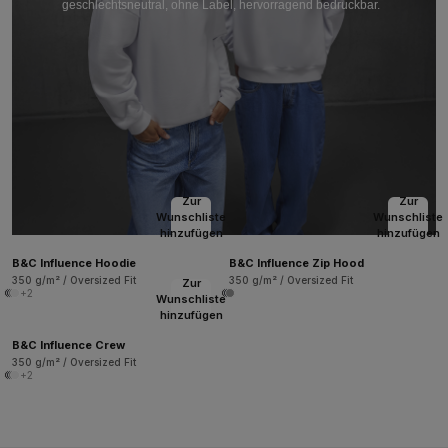
geschlechtsneutral, ohne Label, hervorragend bedruckbar.
Zur
Zur
Wunschliste
Wunschliste
hinzufügen
hinzufügen
B&C Influence Hoodie
B&C Influence Zip Hood
350 g/m² / Oversized Fit
350 g/m² / Oversized Fit
Zur
+2
Wunschliste
hinzufügen
B&C Influence Crew
350 g/m² / Oversized Fit
+2