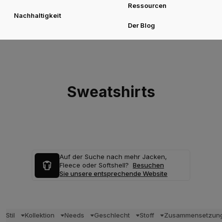
Ressourcen
Nachhaltigkeit
Der Blog
Sweatshirts
Auf der Suche nach mehr Jacken,
Fleece oder Softshell?
Besuchen
Sie unsere entsprechende Website
Stil
Kollektion
Needs
Geschlecht
Stoff
Zusammensetzun