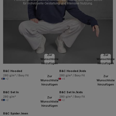
für individuelle Gestaltung und intensive Nutzung.
Zur
Zur
Wunschliste
Wunschliste
hinzufügen
hinzufügen
B&C Hooded
B&C Hooded /kids
280 g/m² / Boxy Fit
280 g/m² / Boxy Fit
Zur
Zur
+2
+4
Wunschliste
Wunschliste
hinzufügen
hinzufügen
B&C Set In
B&C Set In /kids
280 g/m²
280 g/m² / Boxy Fit
Zur
+2
+2
Wunschliste
hinzufügen
B&C Spider /men