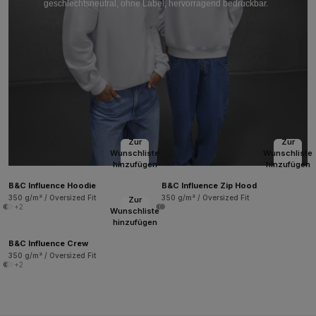
geschlechtsneutral, ohne Label, hervorragend bedruckbar.
Zur
Zur
Wunschliste
Wunschliste
hinzufügen
hinzufügen
B&C Influence Hoodie
B&C Influence Zip Hood
350 g/m² / Oversized Fit
350 g/m² / Oversized Fit
Zur
+2
Wunschliste
hinzufügen
B&C Influence Crew
350 g/m² / Oversized Fit
+2