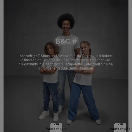
B&C #
Vielseitige T-Shirts und Sweatshirts für Projekte mit hohen
Stückzahlen. T-Shirts für Erwachsene und Kinder sowie
Sweatshirts in einer breiten Farbpalette. Entwickelt für eine
durchgehend gute Bedruckbarkeit.
Zur
Zur
Wunschliste
Wunschliste