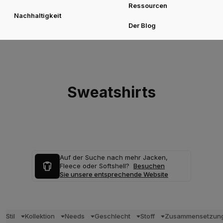
Ressourcen
Nachhaltigkeit
Der Blog
Sweatshirts
Auf der Suche nach mehr Jacken,
Fleece oder Softshell?
Besuchen
Sie unsere entsprechende Website
Stil
Kollektion
Needs
Geschlecht
Stoff
Zusammensetzun