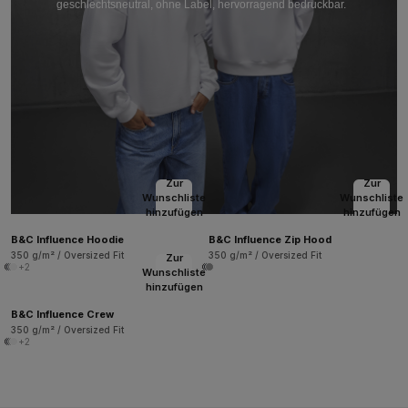
geschlechtsneutral, ohne Label, hervorragend bedruckbar.
Zur
Zur
Wunschliste
Wunschliste
hinzufügen
hinzufügen
B&C Influence Hoodie
B&C Influence Zip Hood
350 g/m² / Oversized Fit
350 g/m² / Oversized Fit
Zur
+2
Wunschliste
hinzufügen
B&C Influence Crew
350 g/m² / Oversized Fit
+2