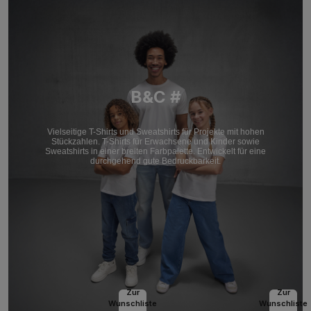
B&C #
Vielseitige T-Shirts und Sweatshirts für Projekte mit hohen
Stückzahlen. T-Shirts für Erwachsene und Kinder sowie
Sweatshirts in einer breiten Farbpalette. Entwickelt für eine
durchgehend gute Bedruckbarkeit.
Zur
Zur
Wunschliste
Wunschliste