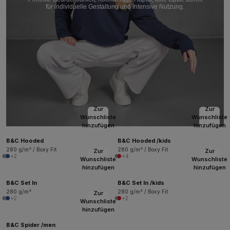
für individuelle Gestaltung und intensive Nutzung.
Zur
Zur
Wunschliste
Wunschliste
hinzufügen
hinzufügen
B&C Hooded
B&C Hooded /kids
280 g/m² / Boxy Fit
280 g/m² / Boxy Fit
Zur
Zur
+2
+4
Wunschliste
Wunschliste
hinzufügen
hinzufügen
B&C Set In
B&C Set In /kids
280 g/m²
280 g/m² / Boxy Fit
Zur
+2
+2
Wunschliste
hinzufügen
B&C Spider /men