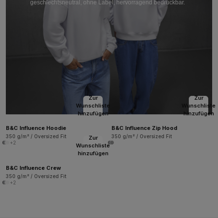
geschlechtsneutral, ohne Label, hervorragend bedruckbar.
Zur
Zur
Wunschliste
Wunschliste
hinzufügen
hinzufügen
B&C Influence Hoodie
B&C Influence Zip Hood
350 g/m² / Oversized Fit
350 g/m² / Oversized Fit
Zur
+2
Wunschliste
hinzufügen
B&C Influence Crew
350 g/m² / Oversized Fit
+2