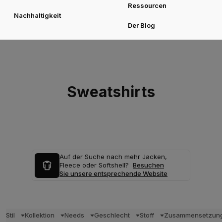
Ressourcen
Nachhaltigkeit
Der Blog
Sweatshirts
Auf der Suche nach mehr Jacken,
Fleece oder Softshell?
Besuchen
Sie unsere entsprechende Website
Stil
Kollektion
Needs
Geschlecht
Stoff
Zusammensetzun