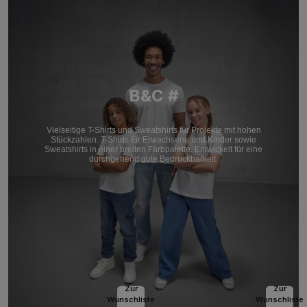
B&C #
Vielseitige T-Shirts und Sweatshirts für Projekte mit hohen
Stückzahlen. T-Shirts für Erwachsene und Kinder sowie
Sweatshirts in einer breiten Farbpalette. Entwickelt für eine
durchgehend gute Bedruckbarkeit.
Zur
Zur
Wunschliste
Wunschliste