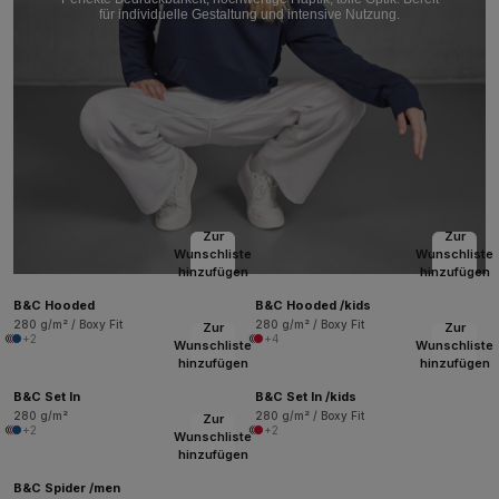
für individuelle Gestaltung und intensive Nutzung.
Zur
Zur
Wunschliste
Wunschliste
hinzufügen
hinzufügen
B&C Hooded
B&C Hooded /kids
280 g/m² / Boxy Fit
280 g/m² / Boxy Fit
Zur
Zur
+2
+4
Wunschliste
Wunschliste
hinzufügen
hinzufügen
B&C Set In
B&C Set In /kids
280 g/m²
280 g/m² / Boxy Fit
Zur
+2
+2
Wunschliste
hinzufügen
B&C Spider /men