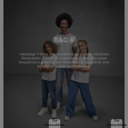
B&C #
Vielseitige T-Shirts und Sweatshirts für Projekte mit hohen
Stückzahlen. T-Shirts für Erwachsene und Kinder sowie
Sweatshirts in einer breiten Farbpalette. Entwickelt für eine
durchgehend gute Bedruckbarkeit.
Zur
Zur
Wunschliste
Wunschliste