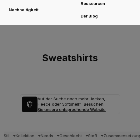
Ressourcen
Nachhaltigkeit
Der Blog
Sweatshirts
Auf der Suche nach mehr Jacken,
Fleece oder Softshell?
Besuchen
Sie unsere entsprechende Website
Stil
Kollektion
Needs
Geschlecht
Stoff
Zusammensetzun