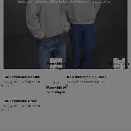
geschlechtsneutral, ohne Label, hervorragend bedruckbar.
Zur
Zur
Wunschliste
Wunschliste
hinzufügen
hinzufügen
B&C Influence Hoodie
B&C Influence Zip Hood
350 g/m² / Oversized Fit
350 g/m² / Oversized Fit
Zur
+2
Wunschliste
hinzufügen
B&C Influence Crew
350 g/m² / Oversized Fit
+2