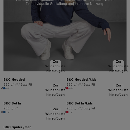
für individuelle Gestaltung und intensive Nutzung.
Zur
Zur
Wunschliste
Wunschliste
hinzufügen
hinzufügen
B&C Hooded
B&C Hooded /kids
280 g/m² / Boxy Fit
280 g/m² / Boxy Fit
Zur
Zur
+2
+4
Wunschliste
Wunschliste
hinzufügen
hinzufügen
B&C Set In
B&C Set In /kids
280 g/m²
280 g/m² / Boxy Fit
Zur
+2
+2
Wunschliste
hinzufügen
B&C Spider /men