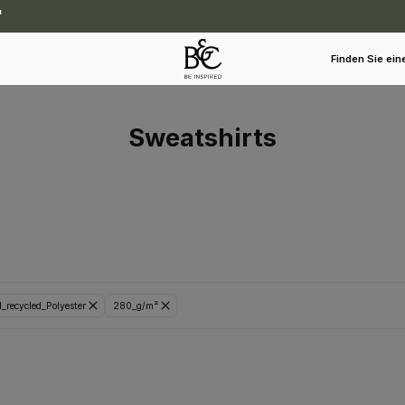
Finden Sie ein
Sweatshirts
_recycled_Polyester
280_g/m²