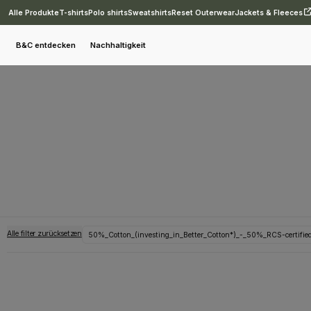
Alle Produkte
T-shirts
Polo shirts
Sweatshirts
Reset Outerwear
Jackets & Fleeces
B&C entdecken
Nachhaltigkeit
Alle filter zurücksetzen
50%_Cotton_(investing_in_Better_Cotton*)_-_50%_RCS-certified