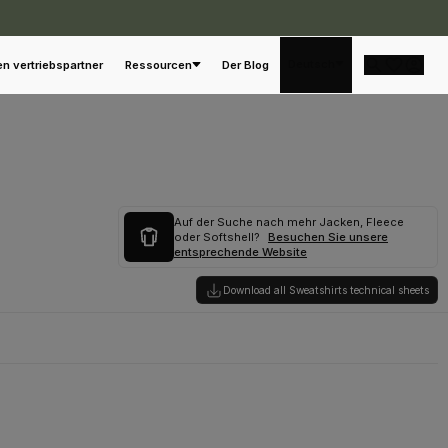
Deutsch
en vertriebspartner
Ressourcen
Der Blog
Auf der Suche nach mehr Jacken, Fleece
oder Softshell?
Besuchen Sie unsere
entsprechende Website
Download all Sweatshirts technical sheets