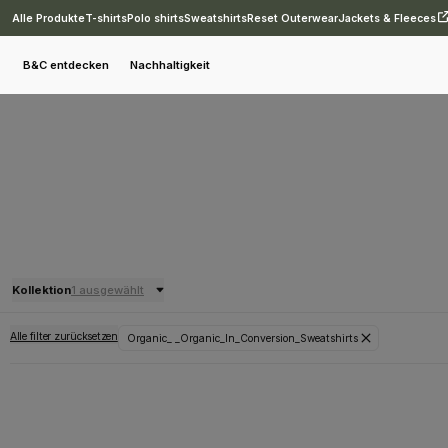
Alle Produkte
T-shirts
Polo shirts
Sweatshirts
Reset Outerwear
Jackets & Fleeces
B&C entdecken
Nachhaltigkeit
Kollektion
1 ausgewählt
Alle filter zurücksetzen
Organic_ _Organic_In_Conversion_Sweatshirts