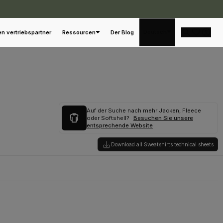
Deutsch
en vertriebspartner
Ressourcen
Der Blog
Auf der Suche nach mehr Jacken, Fleece
oder Softshell?
Besuchen Sie unsere
entsprechende Website
Download all Sweatshirts technical sheets