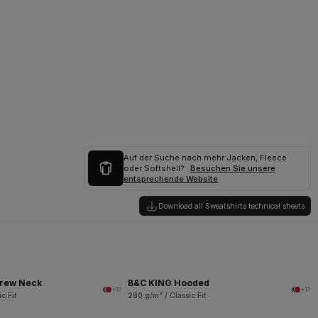
Auf der Suche nach mehr Jacken, Fleece
oder Softshell?
Besuchen Sie unsere
entsprechende Website
Download all Sweatshirts technical sheets
rew Neck
B&C KING Hooded
+17
+17
c Fit
280 g/m² / Classic Fit