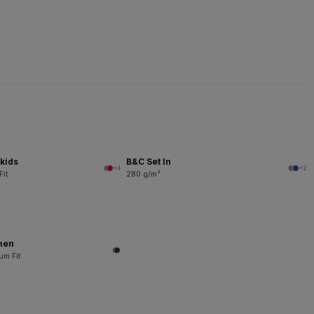
kids
B&C Set In
+4
+2
Fit
280 g/m²
men
um Fit