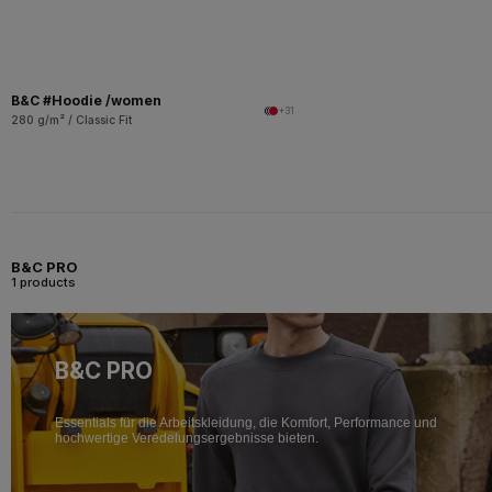
B&C #Hoodie /women
+31
280 g/m² / Classic Fit
B&C PRO
1 products
B&C PRO
Essentials für die Arbeitskleidung, die Komfort, Performance und
hochwertige Veredelungsergebnisse bieten.