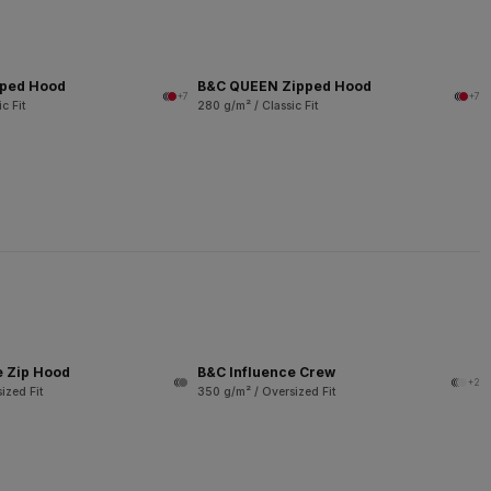
pped Hood
B&C QUEEN Zipped Hood
+7
+7
c Fit
280 g/m² / Classic Fit
e Zip Hood
B&C Influence Crew
+2
ized Fit
350 g/m² / Oversized Fit