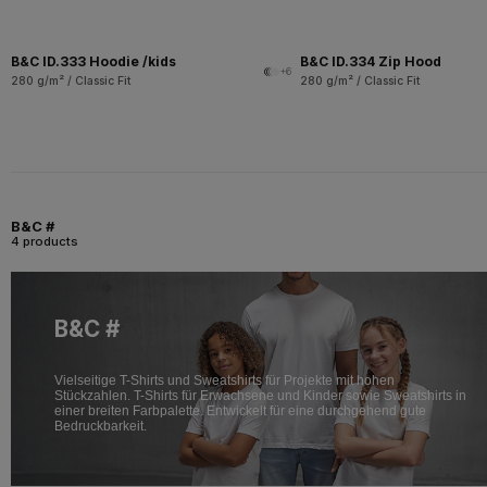
B&C ID.333 Hoodie /kids
B&C ID.334 Zip Hood
+6
280 g/m² / Classic Fit
280 g/m² / Classic Fit
B&C #
4 products
B&C #
Vielseitige T-Shirts und Sweatshirts für Projekte mit hohen
Stückzahlen. T-Shirts für Erwachsene und Kinder sowie Sweatshirts in
einer breiten Farbpalette. Entwickelt für eine durchgehend gute
Bedruckbarkeit.