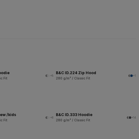
oodie
B&C ID.224 Zip Hood
+8
+1
c Fit
280 g/m² / Classic Fit
ew /kids
B&C ID.333 Hoodie
+6
+14
c Fit
280 g/m² / Classic Fit