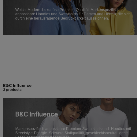
Weich. Modern. Luxuriöse Premium-Qualität. Markenspezifisch
anpassbare Hoodies und Sweatshirts für Damen und Herren, die sich
durch eine herausragende Bedruckbarkeit auszeichnen.
B&C Influence
3 products
B&C Influence
Markenspezifisch anpassbare Premium-Sweatshirts und -Hoodies mit
Streetstyle-Energie. Schwere Stoffqualität, geschlechtsneutral, ohne