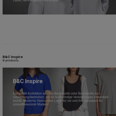
Label, hervorragend bedruckbar.
B&C Inspire
6 products
B&C Inspire
Komplette Kollektion aus Bio-Baumwolle oder Baumwolle aus
Umstellungsbetrieben, die für hochwertige Veredelungen entwickelt
wurde. Moderne Styles ohne Label für sie und ihn, konzipiert für
umweltbewusste Marken.