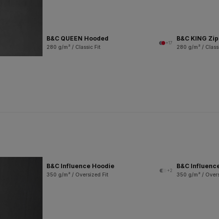
B&C QUEEN Hooded
B&C KING Zi
+17
280 g/m² / Classic Fit
280 g/m² / Classi
B&C Influence Hoodie
B&C Influenc
+2
350 g/m² / Oversized Fit
350 g/m² / Overs