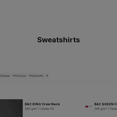
Sweatshirts
Farben
Grösse
Gewicht
B&C KING Crew Neck
B&C QUEEN C
+17
280 g/m² / Classic Fit
280 g/m² / Classi