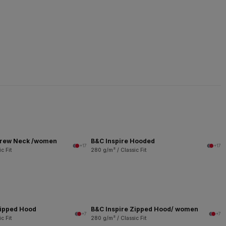
Crew Neck /women
B&C Inspire Hooded
+17
+17
c Fit
280 g/m² / Classic Fit
Zipped Hood
B&C Inspire Zipped Hood/ women
+7
+7
c Fit
280 g/m² / Classic Fit