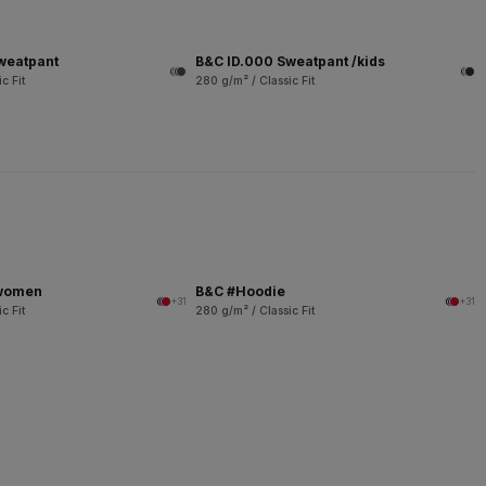
weatpant
B&C ID.000 Sweatpant /kids
c Fit
280 g/m² / Classic Fit
/women
B&C #Hoodie
+31
+31
c Fit
280 g/m² / Classic Fit