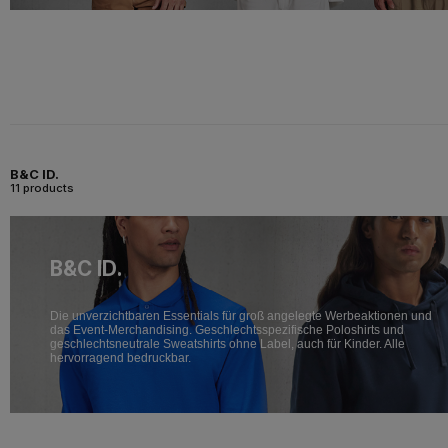
B&C ID.
11 products
B&C ID.
Die unverzichtbaren Essentials für groß angelegte Werbeaktionen und
das Event-Merchandising. Geschlechtsspezifische Poloshirts und
geschlechtsneutrale Sweatshirts ohne Label, auch für Kinder. Alle
hervorragend bedruckbar.