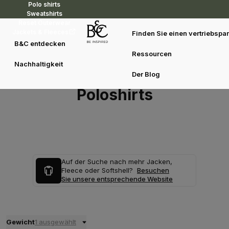
Polo shirts
Sweatshirts
Reset Outerwear
Jackets & Fleeces
Finden Sie einen vertriebspar
B&C entdecken
Ressourcen
Nachhaltigkeit
Der Blog
Poloshirts
Auf der Suche nach mehr Jacken,
Fleece oder Softshell?
Besuchen
Sie unsere entsprechende Website
Gewicht
1 ausgewählt