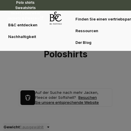
Polo shirts
Sweatshirts
Reset Outerwear
Jackets & Fleeces
Finden Sie einen vertriebspar
B&C entdecken
Ressourcen
Nachhaltigkeit
Der Blog
Poloshirts
Auf der Suche nach mehr Jacken,
Fleece oder Softshell?
Besuchen
Sie unsere entsprechende Website
Gewicht
1 ausgewählt