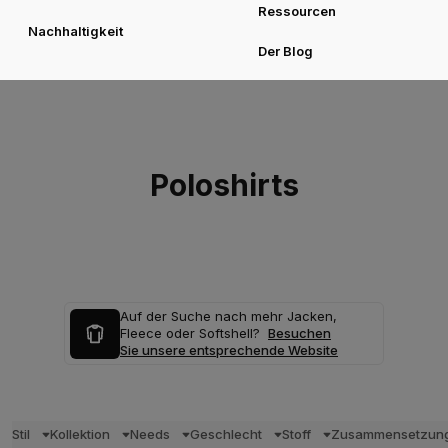
Ressourcen
Nachhaltigkeit
Der Blog
Poloshirts
Auf der Suche nach mehr Jacken,
Fleece oder Softshell?
Besuchen
Sie unsere entsprechende Website
Stil
Kollektion
Needs
Geschlecht
Stoff
Zusammensetzun