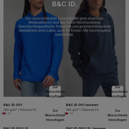
B&C ID.
Die unverzichtbaren Essentials für groß angelegte
Werbeaktionen und das Event-Merchandising.
Geschlechtsspezifische Poloshirts und geschlechtsneutrale
Sweatshirts ohne Label, auch für Kinder. Alle hervorragend
bedruckbar.
Zur
Zur
Wunschliste
Wunschliste
hinzufügen
hinzufügen
B&C ID.001
B&C ID.001 /women
180 g/m² / Relaxed Fit
180 g/m² / Relaxed Fit
Zur
Zur
+16
+16
Wunschliste
Wunschliste
hinzufügen
hinzufügen
B&C ID.001 LSL
B&C ID.001 LSL /women