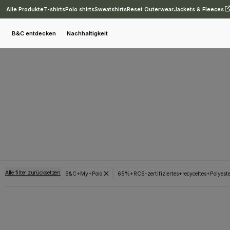
Alle Produkte
T-shirts
Polo shirts
Sweatshirts
Reset Outerwear
Jackets & Fleeces
B&C entdecken
Nachhaltigkeit
Alle filter zurücksetzen
B&C+My+Polo
65%+RCS-zertifiziertes+recyceltes+Polye