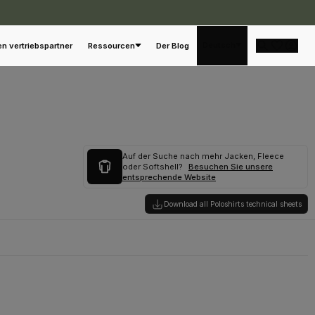
Deutsch
en vertriebspartner
Ressourcen
Der Blog
Auf der Suche nach mehr Jacken, Fleece
oder Softshell?
Besuchen Sie unsere
entsprechende Website
Download all Poloshirts technical sheets