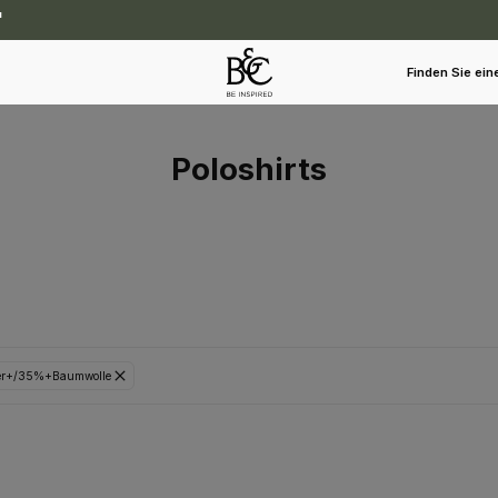
Finden Sie ein
Poloshirts
ster+/35%+Baumwolle